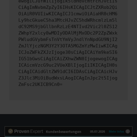
ewogICJuYW1lIjogIk5ldHdvcmtFcnJvciIs
CiAgImNvbmZpZyI6IHsKICAgICJtZXRob2Qi
OiAiR0VUIiwKICAgICJ1cmwiOiAiaHR0cHM6
Ly9hcGkueC5ha3MtcHJvZC5hdWRhcmlzLm5l
dC92MS9jbGllbnRzLzE4NTIvd2Vic2l0ZS12
ZWhpY2xlcy8wMDIyODAlMjMxODc2P2ZpZWxk
PWludGVybmFsTnVtYmVyJndlYnNpdGU9NjI2
ZmJlYjczNGM3Y2Y3OTA5MGZmYzMwIiwKICAg
ICJoZWFkZXJzIjoge30sCiAgICAiYm9keSI6
IG51bGwsCiAgICAiZXhwZWN0IjogewogICAg
ICAicmVzcG9uc2VUeXBlIjogIiIKICAgIH0s
CiAgICAidGltZW91dCI6IDAsCiAgICAicHJv
Z3Jlc3MiOiBudWxsLAogICAgInJpc2t5Ijog
ZmFsc2UKICB9Cn0=