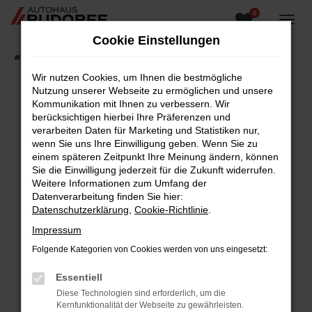
0
Zum
Hauptinhalt
Cookie Einstellungen
springen
Startseite
Fahrzeugangebote
Fahrzeugsuche
Wir nutzen Cookies, um Ihnen die bestmögliche
Nutzung unserer Webseite zu ermöglichen und unsere
Kommunikation mit Ihnen zu verbessern. Wir
berücksichtigen hierbei Ihre Präferenzen und
Fehler: Network Error
verarbeiten Daten für Marketing und Statistiken nur,
wenn Sie uns Ihre Einwilligung geben. Wenn Sie zu
Beim Laden ist ein Fehler aufgetreten.
einem späteren Zeitpunkt Ihre Meinung ändern, können
Hier sind ein paar Tipps, die dir helfen können:
Sie die Einwilligung jederzeit für die Zukunft widerrufen.
Weitere Informationen zum Umfang der
Überprüfe deine Firewall und deine
Datenverarbeitung finden Sie hier:
Internetverbindung.
Datenschutzerklärung
,
Cookie-Richtlinie
.
Laden andere Webseiten, zum Beispiel deine
Impressum
Suchmaschine?
Folgende Kategorien von Cookies werden von uns eingesetzt:
Prüfe deine Browsererweiterungen.
Manche Erweiterungen, wie Werbeblocker,
Essentiell
können das Laden bestimmter Seiten
Diese Technologien sind erforderlich, um die
verhindern. Funktioniert die Seite in einem
Kernfunktionalität der Webseite zu gewährleisten.