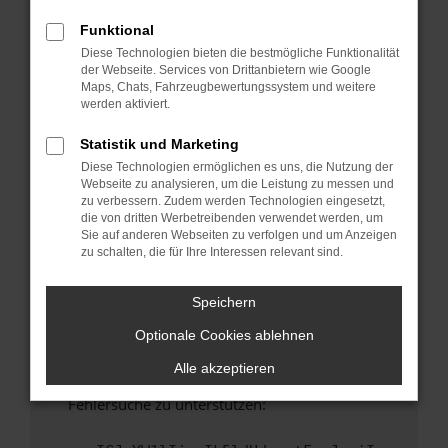
anderen Browser oder in einem privaten
Fenster?
Funktional
Diese Technologien bieten die bestmögliche Funktionalität
Starte dein Gerät neu.
der Webseite. Services von Drittanbietern wie Google
Das kann manchmal helfen, vorübergehende
Maps, Chats, Fahrzeugbewertungssystem und weitere
Probleme zu beheben.
werden aktiviert.
Stelle sicher, dass dein Browser und dein
Statistik und Marketing
Betriebssystem auf dem neuesten Stand
Diese Technologien ermöglichen es uns, die Nutzung der
sind.
Webseite zu analysieren, um die Leistung zu messen und
Veraltete Software birgt nicht nur ein
zu verbessern. Zudem werden Technologien eingesetzt,
Sicherheitsrisiko, sondern kann auch dazu
die von dritten Werbetreibenden verwendet werden, um
Sie auf anderen Webseiten zu verfolgen und um Anzeigen
führen, dass bestimmte Funktionen nicht mehr
zu schalten, die für Ihre Interessen relevant sind.
unterstützt werden.
Wende dich an den Webseitenbetreiber.
Speichern
Wenn du alle oben genannten Schritte versucht
Optionale Cookies ablehnen
hast, kontaktiere uns bitte. Wir werden
versuchen, das Problem zu beheben. Du kannst
Alle akzeptieren
uns diesen Text schicken, um uns bei der
Fehlersuche zu unterstützen: