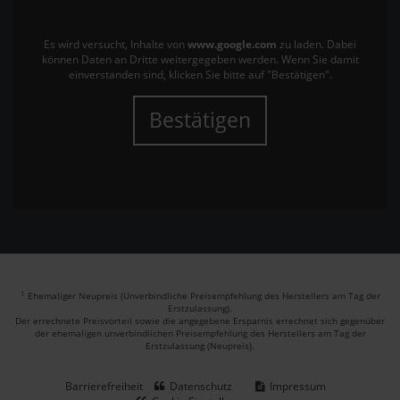
Es wird versucht, Inhalte von
www.google.com
zu laden. Dabei
können Daten an Dritte weitergegeben werden. Wenn Sie damit
einverstanden sind, klicken Sie bitte auf "Bestätigen".
Bestätigen
1
Ehemaliger Neupreis (Unverbindliche Preisempfehlung des Herstellers am Tag der
Erstzulassung).
Der errechnete Preisvorteil sowie die angegebene Ersparnis errechnet sich gegenüber
der ehemaligen unverbindlichen Preisempfehlung des Herstellers am Tag der
Erstzulassung (Neupreis).
Barrierefreiheit
Datenschutz
Impressum