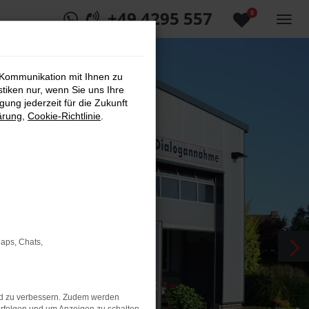
+49 4295 557
0
 Kommunikation mit Ihnen zu
stiken nur, wenn Sie uns Ihre
ung jederzeit für die Zukunft
ärung
,
Cookie-Richtlinie
.
Maps, Chats,
nd zu verbessern. Zudem werden