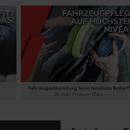
Fahrzeugaufbereitung beim Autohaus Rudorff
05.03.2025
Werkstattleistungen
28.02.
Ihr Auto in neuem Glanz