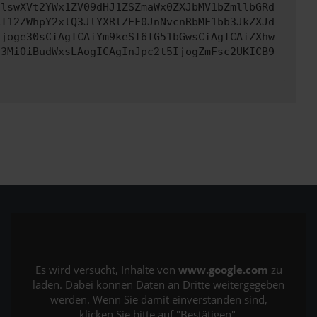
clswXVt2YWx1ZV09dHJ1ZSZmaWx0ZXJbMV1bZmllbGRd
XT12ZWhpY2xlQ3JlYXRlZEF0JnNvcnRbMF1bb3JkZXJd
Ijoge30sCiAgICAiYm9keSI6IG51bGwsCiAgICAiZXhw
c3MiOiBudWxsLAogICAgInJpc2t5IjogZmFsc2UKICB9
Es wird versucht, Inhalte von
www.google.com
zu
laden. Dabei können Daten an Dritte weitergegeben
werden. Wenn Sie damit einverstanden sind,
klicken Sie bitte auf "Bestätigen".