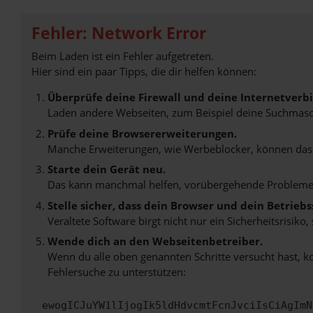
Fehler: Network Error
Beim Laden ist ein Fehler aufgetreten.
Hier sind ein paar Tipps, die dir helfen können:
Überprüfe deine Firewall und deine Internetverb
Laden andere Webseiten, zum Beispiel deine Suchmasc
Prüfe deine Browsererweiterungen.
Manche Erweiterungen, wie Werbeblocker, können das L
Starte dein Gerät neu.
Das kann manchmal helfen, vorübergehende Probleme
Stelle sicher, dass dein Browser und dein Betrie
Veraltete Software birgt nicht nur ein Sicherheitsrisi
Wende dich an den Webseitenbetreiber.
Wenn du alle oben genannten Schritte versucht hast, k
Fehlersuche zu unterstützen:
ewogICJuYW1lIjogIk5ldHdvcmtFcnJvciIsCiAgImN