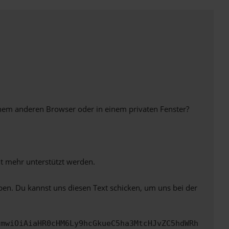
inem anderen Browser oder in einem privaten Fenster?
ht mehr unterstützt werden.
ben. Du kannst uns diesen Text schicken, um uns bei der
cmwiOiAiaHR0cHM6Ly9hcGkueC5ha3MtcHJvZC5hdWRh