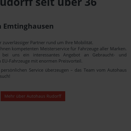
dorff seit über 36
in Emtinghausen
hr zuverlässiger Partner rund um Ihre Mobilität.
r Ihnen kompetenten Meisterservice für Fahrzeuge aller Marken.
 bei uns ein interessantes Angebot an Gebraucht- und
 EU-Fahrzeuge mit enormen Preisvorteil.
 persönlichen Service überzeugen – das Team vom Autohaus
esuch!
Mehr über Autohaus Rudorff