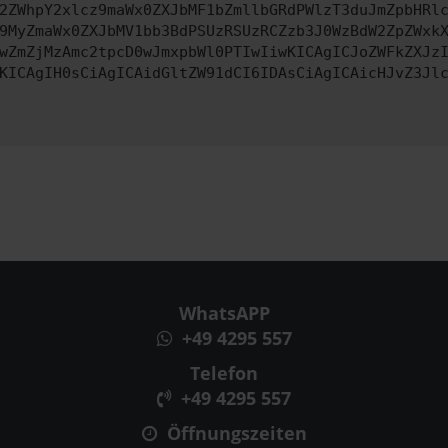
2ZWhpY2xlcz9maWx0ZXJbMF1bZmllbGRdPWlzT3duJmZpbHRl
9MyZmaWx0ZXJbMV1bb3BdPSUzRSUzRCZzb3J0WzBdW2ZpZWxk
wZmZjMzAmc2tpcD0wJmxpbWl0PTIwIiwKICAgICJoZWFkZXJz
KICAgIH0sCiAgICAidGltZW91dCI6IDAsCiAgICAicHJvZ3Jl
WhatsAPP
+49 4295 557
Telefon
+49 4295 557
Öffnungszeiten