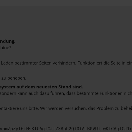
indung.
hine?
aden bestimmter Seiten verhindern. Funktioniert die Seite in e
 zu beheben.
bssystem auf dem neuesten Stand sind.
ko, sondern kann auch dazu führen, dass bestimmte Funktionen nic
ontaktiere uns bitte. Wir werden versuchen, das Problem zu behe
vbmZpZyI6IHsKICAgICJtZXRob2QiOiAiR0VUIiwKICAgICJ1