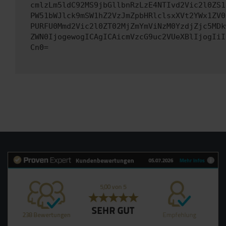
cmlzLm5ldC92MS9jbGllbnRzLzE4NTIvd2Vic2l0ZS1
PW51bWJlck9mSW1hZ2VzJmZpbHRlclsxXVt2YWx1ZV0
PURFU0Mmd2Vic2l0ZT02MjZmYmViNzM0YzdjZjc5MDk
ZWN0IjogewogICAgICAicmVzcG9uc2VUeXBlIjogIiI
Cn0=