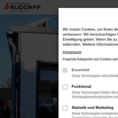
Zum
Hauptinhalt
springen
Wir nutzen Cookies, um Ihnen d
verbessern. Wir berücksichtigen 
Einwilligung geben. Wenn Sie zu 
widerrufen. Weitere Information
Impressum
Folgende Kategorien von Cookies werd
Essentiell
Diese Technologien sind erforde
Funktional
Diese Technologien bieten die b
Fahrzeugbewertungssystem und w
Statistik und Marketing
Diese Technologien ermöglichen