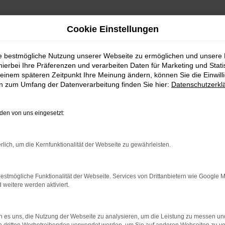
Cookie Einstellungen
ie bestmögliche Nutzung unserer Webseite zu ermöglichen und unsere
hierbei Ihre Präferenzen und verarbeiten Daten für Marketing und Stati
einem späteren Zeitpunkt Ihre Meinung ändern, können Sie die Einwillig
en zum Umfang der Datenverarbeitung finden Sie hier:
Datenschutzerkl
en von uns eingesetzt:
indung.
rlich, um die Kernfunktionalität der Webseite zu gewährleisten.
hine?
aden bestimmter Seiten verhindern. Funktioniert die Seite in e
estmögliche Funktionalität der Webseite. Services von Drittanbietern wie Google 
eitere werden aktiviert.
 zu beheben.
bssystem auf dem neuesten Stand sind.
 es uns, die Nutzung der Webseite zu analysieren, um die Leistung zu messen u