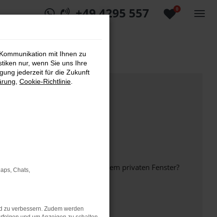
+49 4295 557
0
 Kommunikation mit Ihnen zu
stiken nur, wenn Sie uns Ihre
ung jederzeit für die Zukunft
ärung
,
Cookie-Richtlinie
.
inem anderen Browser oder in einem privaten Fenster?
Maps, Chats,
nd zu verbessern. Zudem werden