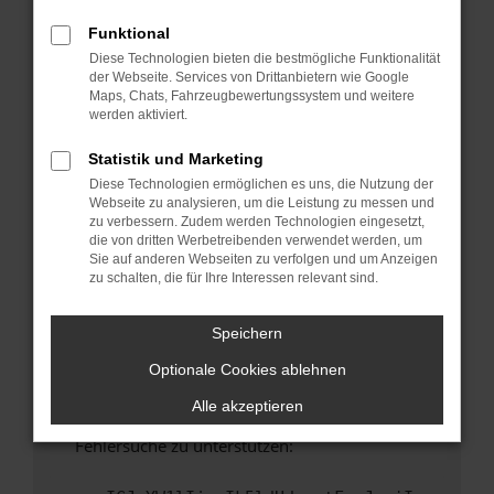
anderen Browser oder in einem privaten
Fenster?
Funktional
Diese Technologien bieten die bestmögliche Funktionalität
Starte dein Gerät neu.
der Webseite. Services von Drittanbietern wie Google
Das kann manchmal helfen, vorübergehende
Maps, Chats, Fahrzeugbewertungssystem und weitere
Probleme zu beheben.
werden aktiviert.
Stelle sicher, dass dein Browser und dein
Statistik und Marketing
Betriebssystem auf dem neuesten Stand
Diese Technologien ermöglichen es uns, die Nutzung der
sind.
Webseite zu analysieren, um die Leistung zu messen und
Veraltete Software birgt nicht nur ein
zu verbessern. Zudem werden Technologien eingesetzt,
Sicherheitsrisiko, sondern kann auch dazu
die von dritten Werbetreibenden verwendet werden, um
Sie auf anderen Webseiten zu verfolgen und um Anzeigen
führen, dass bestimmte Funktionen nicht mehr
zu schalten, die für Ihre Interessen relevant sind.
unterstützt werden.
Wende dich an den Webseitenbetreiber.
Speichern
Wenn du alle oben genannten Schritte versucht
Optionale Cookies ablehnen
hast, kontaktiere uns bitte. Wir werden
versuchen, das Problem zu beheben. Du kannst
Alle akzeptieren
uns diesen Text schicken, um uns bei der
Fehlersuche zu unterstützen: