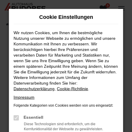
0
Zum
Hauptinhalt
Cookie Einstellungen
springen
Startseite
Fahrzeugangebote
Fahrzeugsuche
Wir nutzen Cookies, um Ihnen die bestmögliche
Nutzung unserer Webseite zu ermöglichen und unsere
Kommunikation mit Ihnen zu verbessern. Wir
berücksichtigen hierbei Ihre Präferenzen und
Fehler: Network Error
verarbeiten Daten für Marketing und Statistiken nur,
wenn Sie uns Ihre Einwilligung geben. Wenn Sie zu
Beim Laden ist ein Fehler aufgetreten.
einem späteren Zeitpunkt Ihre Meinung ändern, können
Hier sind ein paar Tipps, die dir helfen können:
Sie die Einwilligung jederzeit für die Zukunft widerrufen.
Weitere Informationen zum Umfang der
Überprüfe deine Firewall und deine
Datenverarbeitung finden Sie hier:
Internetverbindung.
Datenschutzerklärung
,
Cookie-Richtlinie
.
Laden andere Webseiten, zum Beispiel deine
Impressum
Suchmaschine?
Folgende Kategorien von Cookies werden von uns eingesetzt:
Prüfe deine Browsererweiterungen.
Manche Erweiterungen, wie Werbeblocker,
Essentiell
können das Laden bestimmter Seiten
Diese Technologien sind erforderlich, um die
verhindern. Funktioniert die Seite in einem
Kernfunktionalität der Webseite zu gewährleisten.