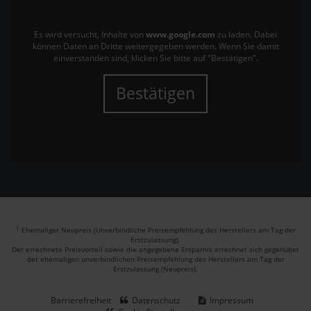
Es wird versucht, Inhalte von
www.google.com
zu laden. Dabei
können Daten an Dritte weitergegeben werden. Wenn Sie damit
einverstanden sind, klicken Sie bitte auf "Bestätigen".
Bestätigen
1
Ehemaliger Neupreis (Unverbindliche Preisempfehlung des Herstellers am Tag der
Erstzulassung).
Der errechnete Preisvorteil sowie die angegebene Ersparnis errechnet sich gegenüber
der ehemaligen unverbindlichen Preisempfehlung des Herstellers am Tag der
Erstzulassung (Neupreis).
Barrierefreiheit
Datenschutz
Impressum