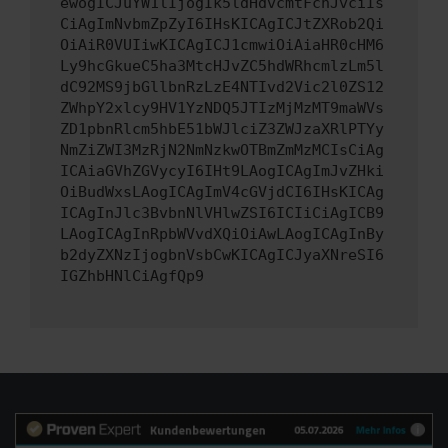
ewogICJuYW1lIjogIk5ldHdvcmtFcnJvciIs
CiAgImNvbmZpZyI6IHsKICAgICJtZXRob2Qi
OiAiR0VUIiwKICAgICJ1cmwiOiAiaHR0cHM6
Ly9hcGkueC5ha3MtcHJvZC5hdWRhcmlzLm5l
dC92MS9jbGllbnRzLzE4NTIvd2Vic2l0ZS12
ZWhpY2xlcy9HV1YzNDQ5JTIzMjMzMT9maWVs
ZD1pbnRlcm5hbE51bWJlciZ3ZWJzaXRlPTYy
NmZiZWI3MzRjN2NmNzkwOTBmZmMzMCIsCiAg
ICAiaGVhZGVycyI6IHt9LAogICAgImJvZHki
OiBudWxsLAogICAgImV4cGVjdCI6IHsKICAg
ICAgInJlc3BvbnNlVHlwZSI6ICIiCiAgICB9
LAogICAgInRpbWVvdXQiOiAwLAogICAgInBy
b2dyZXNzIjogbnVsbCwKICAgICJyaXNreSI6
IGZhbHNlCiAgfQp9