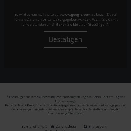
Es wird versucht, Inhalte von
www.google.com
zu laden. Dabei
können Daten an Dritte weitergegeben werden. Wenn Sie damit
einverstanden sind, klicken Sie bitte auf "Bestätigen".
Bestätigen
1
Ehemaliger Neupreis (Unverbindliche Preisempfehlung des Herstellers am Tag der
Erstzulassung).
Der errechnete Preisvorteil sowie die angegebene Ersparnis errechnet sich gegenüber
der ehemaligen unverbindlichen Preisempfehlung des Herstellers am Tag der
Erstzulassung (Neupreis).
Barrierefreiheit
Datenschutz
Impressum