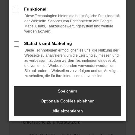
anderen Browser oder in einem privaten
Fenster?
Funktional
Diese Technologien bieten die bestmögliche Funktionalität
Starte dein Gerät neu.
der Webseite. Services von Drittanbietern wie Google
Das kann manchmal helfen, vorübergehende
Maps, Chats, Fahrzeugbewertungssystem und weitere
Probleme zu beheben.
werden aktiviert.
Stelle sicher, dass dein Browser und dein
Statistik und Marketing
Betriebssystem auf dem neuesten Stand
Diese Technologien ermöglichen es uns, die Nutzung der
sind.
Webseite zu analysieren, um die Leistung zu messen und
Veraltete Software birgt nicht nur ein
zu verbessern. Zudem werden Technologien eingesetzt,
Sicherheitsrisiko, sondern kann auch dazu
die von dritten Werbetreibenden verwendet werden, um
Sie auf anderen Webseiten zu verfolgen und um Anzeigen
führen, dass bestimmte Funktionen nicht mehr
zu schalten, die für Ihre Interessen relevant sind.
unterstützt werden.
Wende dich an den Webseitenbetreiber.
Speichern
Wenn du alle oben genannten Schritte versucht
Optionale Cookies ablehnen
hast, kontaktiere uns bitte. Wir werden
versuchen, das Problem zu beheben. Du kannst
Alle akzeptieren
uns diesen Text schicken, um uns bei der
Fehlersuche zu unterstützen: