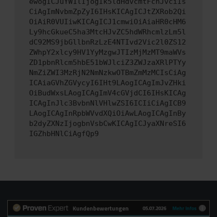
ewogICJuYW1lIjogIk5ldHdvcmtFcnJvciIs
CiAgImNvbmZpZyI6IHsKICAgICJtZXRob2Qi
OiAiR0VUIiwKICAgICJ1cmwiOiAiaHR0cHM6
Ly9hcGkueC5ha3MtcHJvZC5hdWRhcmlzLm5l
dC92MS9jbGllbnRzLzE4NTIvd2Vic2l0ZS12
ZWhpY2xlcy9HV1YyMzgwJTIzMjMzMT9maWVs
ZD1pbnRlcm5hbE51bWJlciZ3ZWJzaXRlPTYy
NmZiZWI3MzRjN2NmNzkwOTBmZmMzMCIsCiAg
ICAiaGVhZGVycyI6IHt9LAogICAgImJvZHki
OiBudWxsLAogICAgImV4cGVjdCI6IHsKICAg
ICAgInJlc3BvbnNlVHlwZSI6ICIiCiAgICB9
LAogICAgInRpbWVvdXQiOiAwLAogICAgInBy
b2dyZXNzIjogbnVsbCwKICAgICJyaXNreSI6
IGZhbHNlCiAgfQp9