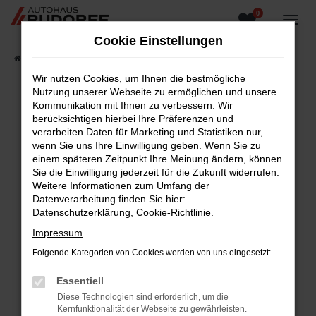
0
Zum
Hauptinhalt
Cookie Einstellungen
springen
Startseite
Fahrzeugangebote
Fahrzeugsuche
Wir nutzen Cookies, um Ihnen die bestmögliche
Nutzung unserer Webseite zu ermöglichen und unsere
Kommunikation mit Ihnen zu verbessern. Wir
berücksichtigen hierbei Ihre Präferenzen und
Fehler: Network Error
verarbeiten Daten für Marketing und Statistiken nur,
wenn Sie uns Ihre Einwilligung geben. Wenn Sie zu
Beim Laden ist ein Fehler aufgetreten.
einem späteren Zeitpunkt Ihre Meinung ändern, können
Hier sind ein paar Tipps, die dir helfen können:
Sie die Einwilligung jederzeit für die Zukunft widerrufen.
Weitere Informationen zum Umfang der
Überprüfe deine Firewall und deine
Datenverarbeitung finden Sie hier:
Internetverbindung.
Datenschutzerklärung
,
Cookie-Richtlinie
.
Laden andere Webseiten, zum Beispiel deine
Impressum
Suchmaschine?
Folgende Kategorien von Cookies werden von uns eingesetzt:
Prüfe deine Browsererweiterungen.
Manche Erweiterungen, wie Werbeblocker,
Essentiell
können das Laden bestimmter Seiten
Diese Technologien sind erforderlich, um die
verhindern. Funktioniert die Seite in einem
Kernfunktionalität der Webseite zu gewährleisten.