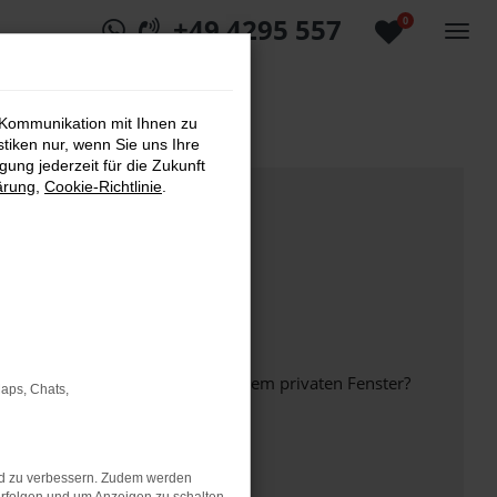
+49 4295 557
0
 Kommunikation mit Ihnen zu
stiken nur, wenn Sie uns Ihre
ung jederzeit für die Zukunft
ärung
,
Cookie-Richtlinie
.
inem anderen Browser oder in einem privaten Fenster?
Maps, Chats,
nd zu verbessern. Zudem werden