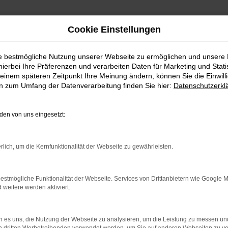
Cookie Einstellungen
ie bestmögliche Nutzung unserer Webseite zu ermöglichen und unsere
hierbei Ihre Präferenzen und verarbeiten Daten für Marketing und Stati
einem späteren Zeitpunkt Ihre Meinung ändern, können Sie die Einwillig
en zum Umfang der Datenverarbeitung finden Sie hier:
Datenschutzerkl
en von uns eingesetzt:
indung.
rlich, um die Kernfunktionalität der Webseite zu gewährleisten.
hine?
aden bestimmter Seiten verhindern. Funktioniert die Seite in e
estmögliche Funktionalität der Webseite. Services von Drittanbietern wie Google 
eitere werden aktiviert.
 zu beheben.
bssystem auf dem neuesten Stand sind.
 es uns, die Nutzung der Webseite zu analysieren, um die Leistung zu messen u