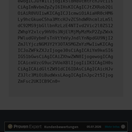
ewogICJuYW1lIjogIk5ldHdvcmtFcnJvciIs
CiAgImNvbmZpZyI6IHsKICAgICJtZXRob2Qi
OiAiR0VUIiwKICAgICJ1cmwiOiAiaHR0cHM6
Ly9hcGkueC5ha3MtcHJvZC5hdWRhcmlzLm5l
dC92MS9jbGllbnRzLzE4NTIvd2Vic2l0ZS12
ZWhpY2xlcy9HV0s3NjElMjMyMzMxP2ZpZWxk
PWludGVybmFsTnVtYmVyJndlYnNpdGU9NjI2
ZmJlYjczNGM3Y2Y3OTA5MGZmYzMwIiwKICAg
ICJoZWFkZXJzIjoge30sCiAgICAiYm9keSI6
IG51bGwsCiAgICAiZXhwZWN0IjogewogICAg
ICAicmVzcG9uc2VUeXBlIjogIiIKICAgIH0s
CiAgICAidGltZW91dCI6IDAsCiAgICAicHJv
Z3Jlc3MiOiBudWxsLAogICAgInJpc2t5Ijog
ZmFsc2UKICB9Cn0=