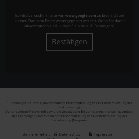
Es wird versucht, Inhalte von
www.google.com
zu laden. Dabei
können Daten an Dritte weitergegeben werden. Wenn Sie damit
einverstanden sind, klicken Sie bitte auf "Bestätigen".
Bestätigen
1
Ehemaliger Neupreis (Unverbindliche Preisempfehlung des Herstellers am Tag der
Erstzulassung).
Der errechnete Preisvorteil sowie die angegebene Ersparnis errechnet sich gegenüber
der ehemaligen unverbindlichen Preisempfehlung des Herstellers am Tag der
Erstzulassung (Neupreis).
Barrierefreiheit
Datenschutz
Impressum