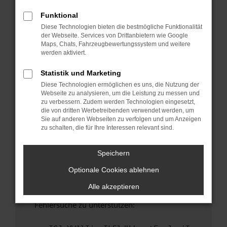
anderen Browser oder in einem privaten
Fenster?
Funktional
Diese Technologien bieten die bestmögliche Funktionalität
Starte dein Gerät neu.
der Webseite. Services von Drittanbietern wie Google
Das kann manchmal helfen, vorübergehende
Maps, Chats, Fahrzeugbewertungssystem und weitere
Probleme zu beheben.
werden aktiviert.
Stelle sicher, dass dein Browser und dein
Statistik und Marketing
Betriebssystem auf dem neuesten Stand
Diese Technologien ermöglichen es uns, die Nutzung der
sind.
Webseite zu analysieren, um die Leistung zu messen und
Veraltete Software birgt nicht nur ein
zu verbessern. Zudem werden Technologien eingesetzt,
Sicherheitsrisiko, sondern kann auch dazu
die von dritten Werbetreibenden verwendet werden, um
Sie auf anderen Webseiten zu verfolgen und um Anzeigen
führen, dass bestimmte Funktionen nicht mehr
zu schalten, die für Ihre Interessen relevant sind.
unterstützt werden.
Wende dich an den Webseitenbetreiber.
Speichern
Wenn du alle oben genannten Schritte versucht
Optionale Cookies ablehnen
hast, kontaktiere uns bitte. Wir werden
versuchen, das Problem zu beheben. Du kannst
Alle akzeptieren
uns diesen Text schicken, um uns bei der
Fehlersuche zu unterstützen: