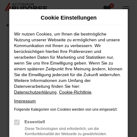
0
Zum
Hauptinhalt
Cookie Einstellungen
springen
Startseite
Fahrzeugangebote
Fahrzeugsuche
Wir nutzen Cookies, um Ihnen die bestmögliche
Nutzung unserer Webseite zu ermöglichen und unsere
Kommunikation mit Ihnen zu verbessern. Wir
berücksichtigen hierbei Ihre Präferenzen und
Fehler: Network Error
verarbeiten Daten für Marketing und Statistiken nur,
wenn Sie uns Ihre Einwilligung geben. Wenn Sie zu
Beim Laden ist ein Fehler aufgetreten.
einem späteren Zeitpunkt Ihre Meinung ändern, können
Hier sind ein paar Tipps, die dir helfen können:
Sie die Einwilligung jederzeit für die Zukunft widerrufen.
Weitere Informationen zum Umfang der
Überprüfe deine Firewall und deine
Datenverarbeitung finden Sie hier:
Internetverbindung.
Datenschutzerklärung
,
Cookie-Richtlinie
.
Laden andere Webseiten, zum Beispiel deine
Impressum
Suchmaschine?
Folgende Kategorien von Cookies werden von uns eingesetzt:
Prüfe deine Browsererweiterungen.
Manche Erweiterungen, wie Werbeblocker,
Essentiell
können das Laden bestimmter Seiten
Diese Technologien sind erforderlich, um die
verhindern. Funktioniert die Seite in einem
Kernfunktionalität der Webseite zu gewährleisten.