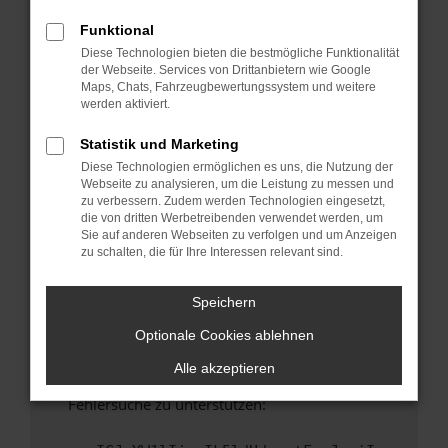
anderen Browser oder in einem privaten
Fenster?
Funktional
Diese Technologien bieten die bestmögliche Funktionalität
Starte dein Gerät neu.
der Webseite. Services von Drittanbietern wie Google
Das kann manchmal helfen, vorübergehende
Maps, Chats, Fahrzeugbewertungssystem und weitere
Probleme zu beheben.
werden aktiviert.
Stelle sicher, dass dein Browser und dein
Statistik und Marketing
Betriebssystem auf dem neuesten Stand
Diese Technologien ermöglichen es uns, die Nutzung der
sind.
Webseite zu analysieren, um die Leistung zu messen und
Veraltete Software birgt nicht nur ein
zu verbessern. Zudem werden Technologien eingesetzt,
Sicherheitsrisiko, sondern kann auch dazu
die von dritten Werbetreibenden verwendet werden, um
Sie auf anderen Webseiten zu verfolgen und um Anzeigen
führen, dass bestimmte Funktionen nicht mehr
zu schalten, die für Ihre Interessen relevant sind.
unterstützt werden.
Wende dich an den Webseitenbetreiber.
Speichern
Wenn du alle oben genannten Schritte versucht
Optionale Cookies ablehnen
hast, kontaktiere uns bitte. Wir werden
versuchen, das Problem zu beheben. Du kannst
Alle akzeptieren
uns diesen Text schicken, um uns bei der
Fehlersuche zu unterstützen: