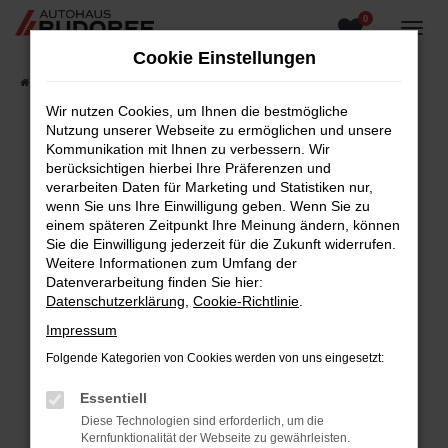
0
Zum
Hauptinhalt
Cookie Einstellungen
springen
Startseite
Fahrzeugangebote
Fahrzeugsuche
Wir nutzen Cookies, um Ihnen die bestmögliche
Nutzung unserer Webseite zu ermöglichen und unsere
Kommunikation mit Ihnen zu verbessern. Wir
berücksichtigen hierbei Ihre Präferenzen und
Fehler: Network Error
verarbeiten Daten für Marketing und Statistiken nur,
wenn Sie uns Ihre Einwilligung geben. Wenn Sie zu
Beim Laden ist ein Fehler aufgetreten.
einem späteren Zeitpunkt Ihre Meinung ändern, können
Hier sind ein paar Tipps, die dir helfen können:
Sie die Einwilligung jederzeit für die Zukunft widerrufen.
Weitere Informationen zum Umfang der
Überprüfe deine Firewall und deine
Datenverarbeitung finden Sie hier:
Internetverbindung.
Datenschutzerklärung
,
Cookie-Richtlinie
.
Laden andere Webseiten, zum Beispiel deine
Impressum
Suchmaschine?
Folgende Kategorien von Cookies werden von uns eingesetzt:
Prüfe deine Browsererweiterungen.
Manche Erweiterungen, wie Werbeblocker,
Essentiell
können das Laden bestimmter Seiten
Diese Technologien sind erforderlich, um die
verhindern. Funktioniert die Seite in einem
Kernfunktionalität der Webseite zu gewährleisten.