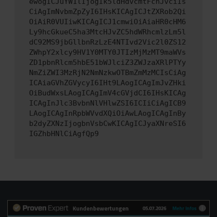
ewogICJuYW1lIjogIk5ldHdvcmtFcnJvciIs
CiAgImNvbmZpZyI6IHsKICAgICJtZXRob2Qi
OiAiR0VUIiwKICAgICJ1cmwiOiAiaHR0cHM6
Ly9hcGkueC5ha3MtcHJvZC5hdWRhcmlzLm5l
dC92MS9jbGllbnRzLzE4NTIvd2Vic2l0ZS12
ZWhpY2xlcy9HV1Y0MTY0JTIzMjMzMT9maWVs
ZD1pbnRlcm5hbE51bWJlciZ3ZWJzaXRlPTYy
NmZiZWI3MzRjN2NmNzkwOTBmZmMzMCIsCiAg
ICAiaGVhZGVycyI6IHt9LAogICAgImJvZHki
OiBudWxsLAogICAgImV4cGVjdCI6IHsKICAg
ICAgInJlc3BvbnNlVHlwZSI6ICIiCiAgICB9
LAogICAgInRpbWVvdXQiOiAwLAogICAgInBy
b2dyZXNzIjogbnVsbCwKICAgICJyaXNreSI6
IGZhbHNlCiAgfQp9