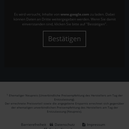
Es wird versucht, Inhalte von
www.google.com
zu laden. Dabei
können Daten an Dritte weitergegeben werden. Wenn Sie damit
einverstanden sind, klicken Sie bitte auf "Bestätigen".
Bestätigen
1
Ehemaliger Neupreis (Unverbindliche Preisempfehlung des Herstellers am Tag der
Erstzulassung).
Der errechnete Preisvorteil sowie die angegebene Ersparnis errechnet sich gegenüber
der ehemaligen unverbindlichen Preisempfehlung des Herstellers am Tag der
Erstzulassung (Neupreis).
Barrierefreiheit
Datenschutz
Impressum