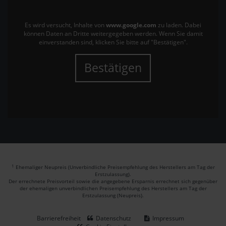
Es wird versucht, Inhalte von
www.google.com
zu laden. Dabei
können Daten an Dritte weitergegeben werden. Wenn Sie damit
einverstanden sind, klicken Sie bitte auf "Bestätigen".
Bestätigen
1
Ehemaliger Neupreis (Unverbindliche Preisempfehlung des Herstellers am Tag der
Erstzulassung).
Der errechnete Preisvorteil sowie die angegebene Ersparnis errechnet sich gegenüber
der ehemaligen unverbindlichen Preisempfehlung des Herstellers am Tag der
Erstzulassung (Neupreis).
Barrierefreiheit
Datenschutz
Impressum