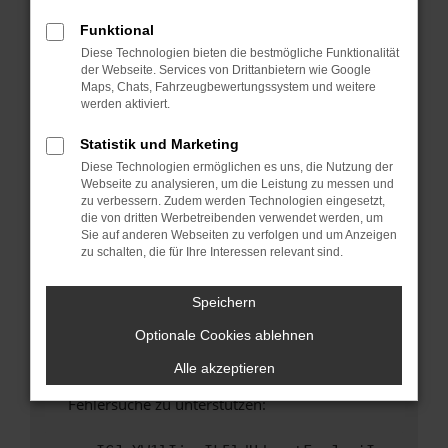
anderen Browser oder in einem privaten
Fenster?
Funktional
Diese Technologien bieten die bestmögliche Funktionalität
Starte dein Gerät neu.
der Webseite. Services von Drittanbietern wie Google
Das kann manchmal helfen, vorübergehende
Maps, Chats, Fahrzeugbewertungssystem und weitere
Probleme zu beheben.
werden aktiviert.
Stelle sicher, dass dein Browser und dein
Statistik und Marketing
Betriebssystem auf dem neuesten Stand
Diese Technologien ermöglichen es uns, die Nutzung der
sind.
Webseite zu analysieren, um die Leistung zu messen und
Veraltete Software birgt nicht nur ein
zu verbessern. Zudem werden Technologien eingesetzt,
Sicherheitsrisiko, sondern kann auch dazu
die von dritten Werbetreibenden verwendet werden, um
Sie auf anderen Webseiten zu verfolgen und um Anzeigen
führen, dass bestimmte Funktionen nicht mehr
zu schalten, die für Ihre Interessen relevant sind.
unterstützt werden.
Wende dich an den Webseitenbetreiber.
Speichern
Wenn du alle oben genannten Schritte versucht
Optionale Cookies ablehnen
hast, kontaktiere uns bitte. Wir werden
versuchen, das Problem zu beheben. Du kannst
Alle akzeptieren
uns diesen Text schicken, um uns bei der
Fehlersuche zu unterstützen: