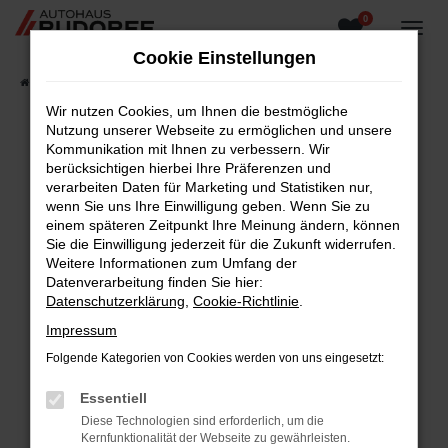
0
Zum
Hauptinhalt
Cookie Einstellungen
springen
Startseite
Fahrzeugangebote
Fahrzeugsuche
Wir nutzen Cookies, um Ihnen die bestmögliche
Nutzung unserer Webseite zu ermöglichen und unsere
Kommunikation mit Ihnen zu verbessern. Wir
berücksichtigen hierbei Ihre Präferenzen und
Fehler: Network Error
verarbeiten Daten für Marketing und Statistiken nur,
wenn Sie uns Ihre Einwilligung geben. Wenn Sie zu
Beim Laden ist ein Fehler aufgetreten.
einem späteren Zeitpunkt Ihre Meinung ändern, können
Hier sind ein paar Tipps, die dir helfen können:
Sie die Einwilligung jederzeit für die Zukunft widerrufen.
Weitere Informationen zum Umfang der
Überprüfe deine Firewall und deine
Datenverarbeitung finden Sie hier:
Internetverbindung.
Datenschutzerklärung
,
Cookie-Richtlinie
.
Laden andere Webseiten, zum Beispiel deine
Impressum
Suchmaschine?
Folgende Kategorien von Cookies werden von uns eingesetzt:
Prüfe deine Browsererweiterungen.
Manche Erweiterungen, wie Werbeblocker,
Essentiell
können das Laden bestimmter Seiten
Diese Technologien sind erforderlich, um die
verhindern. Funktioniert die Seite in einem
Kernfunktionalität der Webseite zu gewährleisten.