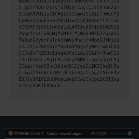
ewogICJuYW1lIjogIk5ldHdvcmtFcnJvciIs
CiAgImNvbmZpZyI6IHsKICAgICJtZXRob2Qi
OiAiR0VUIiwKICAgICJ1cmwiOiAiaHR0cHM6
Ly9hcGkueC5ha3MtcHJvZC5hdWRhcmlzLm5l
dC92MS9jbGllbnRzLzE4NTIvd2Vic2l0ZS12
ZWhpY2xlcy8xMjYwMTYlMjMxNDM4P2ZpZWxk
PWludGVybmFsTnVtYmVyJndlYnNpdGU9NjI2
ZmJlYjczNGM3Y2Y3OTA5MGZmYzMwIiwKICAg
ICJoZWFkZXJzIjoge30sCiAgICAiYm9keSI6
IG51bGwsCiAgICAiZXhwZWN0IjogewogICAg
ICAicmVzcG9uc2VUeXBlIjogIiIKICAgIH0s
CiAgICAidGltZW91dCI6IDAsCiAgICAicHJv
Z3Jlc3MiOiBudWxsLAogICAgInJpc2t5Ijog
ZmFsc2UKICB9Cn0=