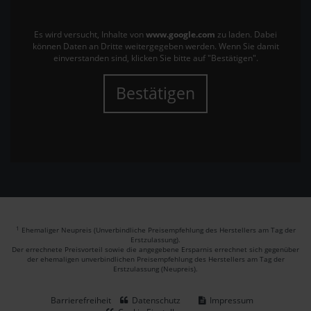
Es wird versucht, Inhalte von
www.google.com
zu laden. Dabei
können Daten an Dritte weitergegeben werden. Wenn Sie damit
einverstanden sind, klicken Sie bitte auf "Bestätigen".
Bestätigen
1
Ehemaliger Neupreis (Unverbindliche Preisempfehlung des Herstellers am Tag der
Erstzulassung).
Der errechnete Preisvorteil sowie die angegebene Ersparnis errechnet sich gegenüber
der ehemaligen unverbindlichen Preisempfehlung des Herstellers am Tag der
Erstzulassung (Neupreis).
Barrierefreiheit
Datenschutz
Impressum