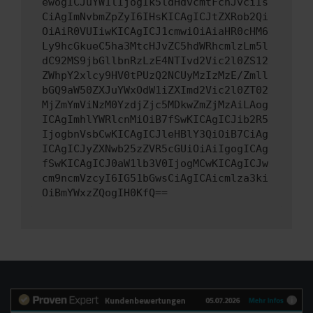
ewogICJuYW1lIjogIk5ldHdvcmtFcnJvciIs
CiAgImNvbmZpZyI6IHsKICAgICJtZXRob2Qi
OiAiR0VUIiwKICAgICJ1cmwiOiAiaHR0cHM6
Ly9hcGkueC5ha3MtcHJvZC5hdWRhcmlzLm5l
dC92MS9jbGllbnRzLzE4NTIvd2Vic2l0ZS12
ZWhpY2xlcy9HV0tPUzQ2NCUyMzIzMzE/Zmll
bGQ9aW50ZXJuYWxOdW1iZXImd2Vic2l0ZT02
MjZmYmViNzM0YzdjZjc5MDkwZmZjMzAiLAog
ICAgImhlYWRlcnMiOiB7fSwKICAgICJib2R5
IjogbnVsbCwKICAgICJleHBlY3QiOiB7CiAg
ICAgICJyZXNwb25zZVR5cGUiOiAiIgogICAg
fSwKICAgICJ0aW1lb3V0IjogMCwKICAgICJw
cm9ncmVzcyI6IG51bGwsCiAgICAicmlza3ki
OiBmYWxzZQogIH0KfQ==