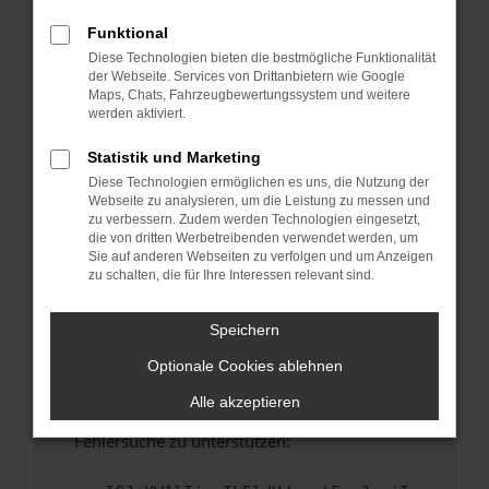
anderen Browser oder in einem privaten
Fenster?
Funktional
Diese Technologien bieten die bestmögliche Funktionalität
Starte dein Gerät neu.
der Webseite. Services von Drittanbietern wie Google
Das kann manchmal helfen, vorübergehende
Maps, Chats, Fahrzeugbewertungssystem und weitere
Probleme zu beheben.
werden aktiviert.
Stelle sicher, dass dein Browser und dein
Statistik und Marketing
Betriebssystem auf dem neuesten Stand
Diese Technologien ermöglichen es uns, die Nutzung der
sind.
Webseite zu analysieren, um die Leistung zu messen und
Veraltete Software birgt nicht nur ein
zu verbessern. Zudem werden Technologien eingesetzt,
Sicherheitsrisiko, sondern kann auch dazu
die von dritten Werbetreibenden verwendet werden, um
Sie auf anderen Webseiten zu verfolgen und um Anzeigen
führen, dass bestimmte Funktionen nicht mehr
zu schalten, die für Ihre Interessen relevant sind.
unterstützt werden.
Wende dich an den Webseitenbetreiber.
Speichern
Wenn du alle oben genannten Schritte versucht
Optionale Cookies ablehnen
hast, kontaktiere uns bitte. Wir werden
versuchen, das Problem zu beheben. Du kannst
Alle akzeptieren
uns diesen Text schicken, um uns bei der
Fehlersuche zu unterstützen: