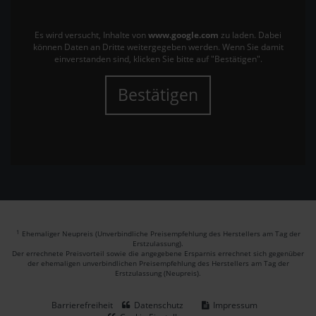
Es wird versucht, Inhalte von
www.google.com
zu laden. Dabei
können Daten an Dritte weitergegeben werden. Wenn Sie damit
einverstanden sind, klicken Sie bitte auf "Bestätigen".
Bestätigen
1
Ehemaliger Neupreis (Unverbindliche Preisempfehlung des Herstellers am Tag der
Erstzulassung).
Der errechnete Preisvorteil sowie die angegebene Ersparnis errechnet sich gegenüber
der ehemaligen unverbindlichen Preisempfehlung des Herstellers am Tag der
Erstzulassung (Neupreis).
Barrierefreiheit
Datenschutz
Impressum