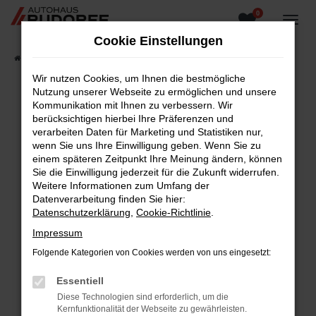
0
Zum
Hauptinhalt
Cookie Einstellungen
springen
Startseite
Fahrzeugangebote
Fahrzeugsuche
Wir nutzen Cookies, um Ihnen die bestmögliche
Nutzung unserer Webseite zu ermöglichen und unsere
Kommunikation mit Ihnen zu verbessern. Wir
berücksichtigen hierbei Ihre Präferenzen und
Fehler: Network Error
verarbeiten Daten für Marketing und Statistiken nur,
wenn Sie uns Ihre Einwilligung geben. Wenn Sie zu
Beim Laden ist ein Fehler aufgetreten.
einem späteren Zeitpunkt Ihre Meinung ändern, können
Hier sind ein paar Tipps, die dir helfen können:
Sie die Einwilligung jederzeit für die Zukunft widerrufen.
Weitere Informationen zum Umfang der
Überprüfe deine Firewall und deine
Datenverarbeitung finden Sie hier:
Internetverbindung.
Datenschutzerklärung
,
Cookie-Richtlinie
.
Laden andere Webseiten, zum Beispiel deine
Impressum
Suchmaschine?
Folgende Kategorien von Cookies werden von uns eingesetzt:
Prüfe deine Browsererweiterungen.
Manche Erweiterungen, wie Werbeblocker,
Essentiell
können das Laden bestimmter Seiten
Diese Technologien sind erforderlich, um die
verhindern. Funktioniert die Seite in einem
Kernfunktionalität der Webseite zu gewährleisten.