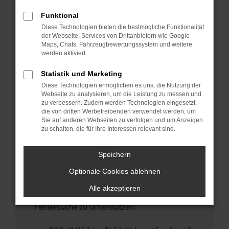
anderen Browser oder in einem privaten
Fenster?
Funktional
Diese Technologien bieten die bestmögliche Funktionalität
Starte dein Gerät neu.
der Webseite. Services von Drittanbietern wie Google
Das kann manchmal helfen, vorübergehende
Maps, Chats, Fahrzeugbewertungssystem und weitere
Probleme zu beheben.
werden aktiviert.
Stelle sicher, dass dein Browser und dein
Statistik und Marketing
Betriebssystem auf dem neuesten Stand
Diese Technologien ermöglichen es uns, die Nutzung der
sind.
Webseite zu analysieren, um die Leistung zu messen und
Veraltete Software birgt nicht nur ein
zu verbessern. Zudem werden Technologien eingesetzt,
Sicherheitsrisiko, sondern kann auch dazu
die von dritten Werbetreibenden verwendet werden, um
Sie auf anderen Webseiten zu verfolgen und um Anzeigen
führen, dass bestimmte Funktionen nicht mehr
zu schalten, die für Ihre Interessen relevant sind.
unterstützt werden.
Wende dich an den Webseitenbetreiber.
Speichern
Wenn du alle oben genannten Schritte versucht
Optionale Cookies ablehnen
hast, kontaktiere uns bitte. Wir werden
versuchen, das Problem zu beheben. Du kannst
Alle akzeptieren
uns diesen Text schicken, um uns bei der
Fehlersuche zu unterstützen: