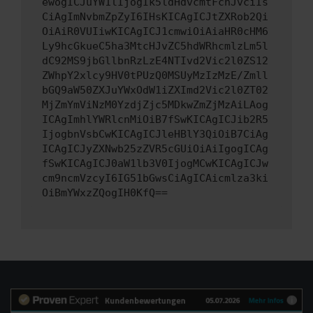
ewogICJuYW1lIjogIk5ldHdvcmtFcnJvciIs
CiAgImNvbmZpZyI6IHsKICAgICJtZXRob2Qi
OiAiR0VUIiwKICAgICJ1cmwiOiAiaHR0cHM6
Ly9hcGkueC5ha3MtcHJvZC5hdWRhcmlzLm5l
dC92MS9jbGllbnRzLzE4NTIvd2Vic2l0ZS12
ZWhpY2xlcy9HV0tPUzQ0MSUyMzIzMzE/Zmll
bGQ9aW50ZXJuYWxOdW1iZXImd2Vic2l0ZT02
MjZmYmViNzM0YzdjZjc5MDkwZmZjMzAiLAog
ICAgImhlYWRlcnMiOiB7fSwKICAgICJib2R5
IjogbnVsbCwKICAgICJleHBlY3QiOiB7CiAg
ICAgICJyZXNwb25zZVR5cGUiOiAiIgogICAg
fSwKICAgICJ0aW1lb3V0IjogMCwKICAgICJw
cm9ncmVzcyI6IG51bGwsCiAgICAicmlza3ki
OiBmYWxzZQogIH0KfQ==