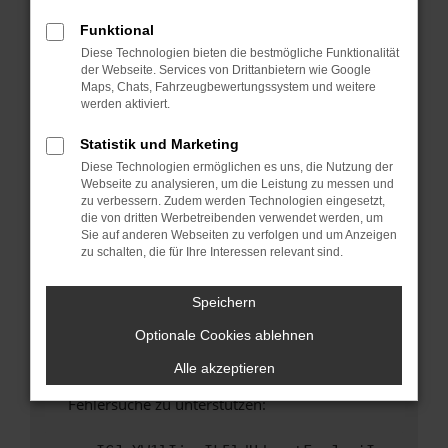
anderen Browser oder in einem privaten
Fenster?
Funktional
Diese Technologien bieten die bestmögliche Funktionalität
Starte dein Gerät neu.
der Webseite. Services von Drittanbietern wie Google
Das kann manchmal helfen, vorübergehende
Maps, Chats, Fahrzeugbewertungssystem und weitere
Probleme zu beheben.
werden aktiviert.
Stelle sicher, dass dein Browser und dein
Statistik und Marketing
Betriebssystem auf dem neuesten Stand
Diese Technologien ermöglichen es uns, die Nutzung der
sind.
Webseite zu analysieren, um die Leistung zu messen und
Veraltete Software birgt nicht nur ein
zu verbessern. Zudem werden Technologien eingesetzt,
Sicherheitsrisiko, sondern kann auch dazu
die von dritten Werbetreibenden verwendet werden, um
Sie auf anderen Webseiten zu verfolgen und um Anzeigen
führen, dass bestimmte Funktionen nicht mehr
zu schalten, die für Ihre Interessen relevant sind.
unterstützt werden.
Wende dich an den Webseitenbetreiber.
Speichern
Wenn du alle oben genannten Schritte versucht
Optionale Cookies ablehnen
hast, kontaktiere uns bitte. Wir werden
versuchen, das Problem zu beheben. Du kannst
Alle akzeptieren
uns diesen Text schicken, um uns bei der
Fehlersuche zu unterstützen: