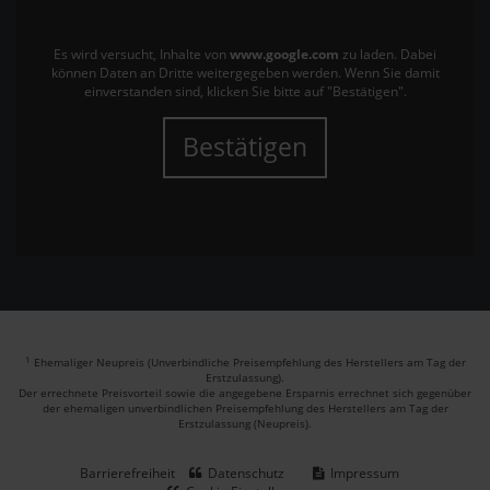
Es wird versucht, Inhalte von
www.google.com
zu laden. Dabei
können Daten an Dritte weitergegeben werden. Wenn Sie damit
einverstanden sind, klicken Sie bitte auf "Bestätigen".
Bestätigen
1
Ehemaliger Neupreis (Unverbindliche Preisempfehlung des Herstellers am Tag der
Erstzulassung).
Der errechnete Preisvorteil sowie die angegebene Ersparnis errechnet sich gegenüber
der ehemaligen unverbindlichen Preisempfehlung des Herstellers am Tag der
Erstzulassung (Neupreis).
Barrierefreiheit
Datenschutz
Impressum