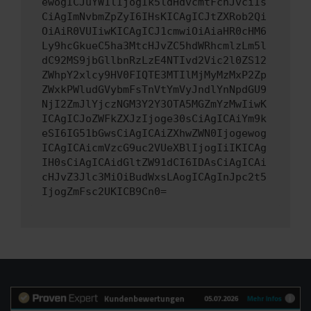
ewogICJuYW1lIjogIk5ldHdvcmtFcnJvciIs
CiAgImNvbmZpZyI6IHsKICAgICJtZXRob2Qi
OiAiR0VUIiwKICAgICJ1cmwiOiAiaHR0cHM6
Ly9hcGkueC5ha3MtcHJvZC5hdWRhcmlzLm5l
dC92MS9jbGllbnRzLzE4NTIvd2Vic2l0ZS12
ZWhpY2xlcy9HV0FIQTE3MTIlMjMyMzMxP2Zp
ZWxkPWludGVybmFsTnVtYmVyJndlYnNpdGU9
NjI2ZmJlYjczNGM3Y2Y3OTA5MGZmYzMwIiwK
ICAgICJoZWFkZXJzIjoge30sCiAgICAiYm9k
eSI6IG51bGwsCiAgICAiZXhwZWN0Ijogewog
ICAgICAicmVzcG9uc2VUeXBlIjogIiIKICAg
IH0sCiAgICAidGltZW91dCI6IDAsCiAgICAi
cHJvZ3Jlc3MiOiBudWxsLAogICAgInJpc2t5
IjogZmFsc2UKICB9Cn0=