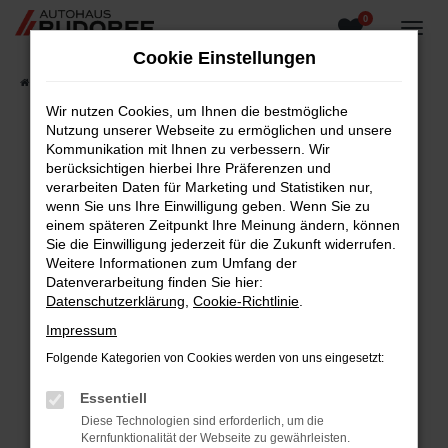
0
Zum
Hauptinhalt
Cookie Einstellungen
springen
Startseite
Fahrzeugangebote
Fahrzeugsuche
Wir nutzen Cookies, um Ihnen die bestmögliche
Nutzung unserer Webseite zu ermöglichen und unsere
Kommunikation mit Ihnen zu verbessern. Wir
berücksichtigen hierbei Ihre Präferenzen und
Fehler: Network Error
verarbeiten Daten für Marketing und Statistiken nur,
wenn Sie uns Ihre Einwilligung geben. Wenn Sie zu
Beim Laden ist ein Fehler aufgetreten.
einem späteren Zeitpunkt Ihre Meinung ändern, können
Hier sind ein paar Tipps, die dir helfen können:
Sie die Einwilligung jederzeit für die Zukunft widerrufen.
Weitere Informationen zum Umfang der
Überprüfe deine Firewall und deine
Datenverarbeitung finden Sie hier:
Internetverbindung.
Datenschutzerklärung
,
Cookie-Richtlinie
.
Laden andere Webseiten, zum Beispiel deine
Impressum
Suchmaschine?
Folgende Kategorien von Cookies werden von uns eingesetzt:
Prüfe deine Browsererweiterungen.
Manche Erweiterungen, wie Werbeblocker,
Essentiell
können das Laden bestimmter Seiten
Diese Technologien sind erforderlich, um die
verhindern. Funktioniert die Seite in einem
Kernfunktionalität der Webseite zu gewährleisten.