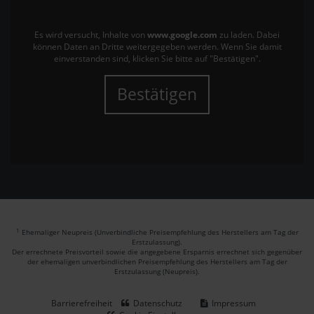
Es wird versucht, Inhalte von
www.google.com
zu laden. Dabei
können Daten an Dritte weitergegeben werden. Wenn Sie damit
einverstanden sind, klicken Sie bitte auf "Bestätigen".
Bestätigen
1
Ehemaliger Neupreis (Unverbindliche Preisempfehlung des Herstellers am Tag der
Erstzulassung).
Der errechnete Preisvorteil sowie die angegebene Ersparnis errechnet sich gegenüber
der ehemaligen unverbindlichen Preisempfehlung des Herstellers am Tag der
Erstzulassung (Neupreis).
Barrierefreiheit
Datenschutz
Impressum