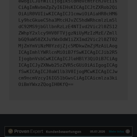
ewogICJuYW1lIjogIk5ldHdvcmtFcnJvciIs
CiAgImNvbmZpZyI6IHsKICAgICJtZXRob2Qi
OiAiR0VUIiwKICAgICJ1cmwiOiAiaHR0cHM6
Ly9hcGkueC5ha3MtcHJvZC5hdWRhcmlzLm5l
dC92MS9jbGllbnRzLzE4NTIvd2Vic2l0ZS12
ZWhpY2xlcy9HV0FTVjgzNiUyMzIzMzE/Zmll
bGQ9aW50ZXJuYWxOdW1iZXImd2Vic2l0ZT02
MjZmYmViNzM0YzdjZjc5MDkwZmZjMzAiLAog
ICAgImhlYWRlcnMiOiB7fSwKICAgICJib2R5
IjogbnVsbCwKICAgICJleHBlY3QiOiB7CiAg
ICAgICJyZXNwb25zZVR5cGUiOiAiIgogICAg
fSwKICAgICJ0aW1lb3V0IjogMCwKICAgICJw
cm9ncmVzcyI6IG51bGwsCiAgICAicmlza3ki
OiBmYWxzZQogIH0KfQ==