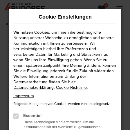
0
Zum
Hauptinhalt
Cookie Einstellungen
springen
Startseite
Fahrzeugangebote
Fahrzeugsuche
Wir nutzen Cookies, um Ihnen die bestmögliche
Nutzung unserer Webseite zu ermöglichen und unsere
Kommunikation mit Ihnen zu verbessern. Wir
berücksichtigen hierbei Ihre Präferenzen und
Fehler: Network Error
verarbeiten Daten für Marketing und Statistiken nur,
wenn Sie uns Ihre Einwilligung geben. Wenn Sie zu
Beim Laden ist ein Fehler aufgetreten.
einem späteren Zeitpunkt Ihre Meinung ändern, können
Hier sind ein paar Tipps, die dir helfen können:
Sie die Einwilligung jederzeit für die Zukunft widerrufen.
Weitere Informationen zum Umfang der
Überprüfe deine Firewall und deine
Datenverarbeitung finden Sie hier:
Internetverbindung.
Datenschutzerklärung
,
Cookie-Richtlinie
.
Laden andere Webseiten, zum Beispiel deine
Impressum
Suchmaschine?
Folgende Kategorien von Cookies werden von uns eingesetzt:
Prüfe deine Browsererweiterungen.
Manche Erweiterungen, wie Werbeblocker,
Essentiell
können das Laden bestimmter Seiten
Diese Technologien sind erforderlich, um die
verhindern. Funktioniert die Seite in einem
Kernfunktionalität der Webseite zu gewährleisten.