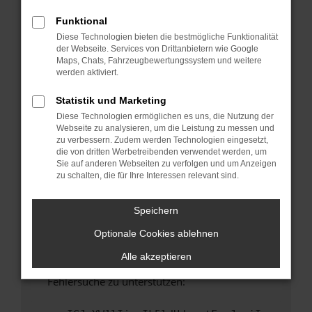
anderen Browser oder in einem privaten
Fenster?
Funktional
Diese Technologien bieten die bestmögliche Funktionalität
Starte dein Gerät neu.
der Webseite. Services von Drittanbietern wie Google
Das kann manchmal helfen, vorübergehende
Maps, Chats, Fahrzeugbewertungssystem und weitere
Probleme zu beheben.
werden aktiviert.
Stelle sicher, dass dein Browser und dein
Statistik und Marketing
Betriebssystem auf dem neuesten Stand
Diese Technologien ermöglichen es uns, die Nutzung der
sind.
Webseite zu analysieren, um die Leistung zu messen und
Veraltete Software birgt nicht nur ein
zu verbessern. Zudem werden Technologien eingesetzt,
Sicherheitsrisiko, sondern kann auch dazu
die von dritten Werbetreibenden verwendet werden, um
Sie auf anderen Webseiten zu verfolgen und um Anzeigen
führen, dass bestimmte Funktionen nicht mehr
zu schalten, die für Ihre Interessen relevant sind.
unterstützt werden.
Wende dich an den Webseitenbetreiber.
Speichern
Wenn du alle oben genannten Schritte versucht
Optionale Cookies ablehnen
hast, kontaktiere uns bitte. Wir werden
versuchen, das Problem zu beheben. Du kannst
Alle akzeptieren
uns diesen Text schicken, um uns bei der
Fehlersuche zu unterstützen: