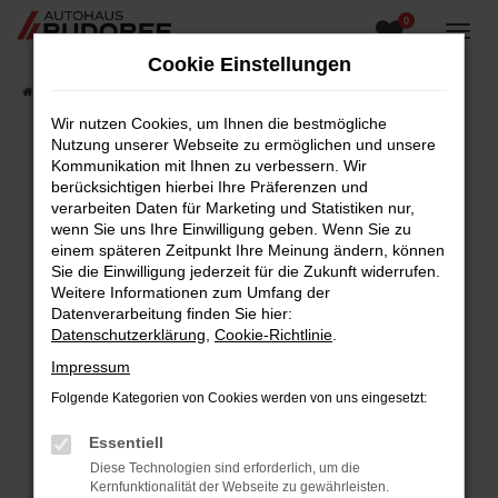
0
Zum
Hauptinhalt
Cookie Einstellungen
springen
Startseite
Fahrzeugangebote
Fahrzeugsuche
Wir nutzen Cookies, um Ihnen die bestmögliche
Nutzung unserer Webseite zu ermöglichen und unsere
Kommunikation mit Ihnen zu verbessern. Wir
berücksichtigen hierbei Ihre Präferenzen und
Fehler: Network Error
verarbeiten Daten für Marketing und Statistiken nur,
wenn Sie uns Ihre Einwilligung geben. Wenn Sie zu
Beim Laden ist ein Fehler aufgetreten.
einem späteren Zeitpunkt Ihre Meinung ändern, können
Hier sind ein paar Tipps, die dir helfen können:
Sie die Einwilligung jederzeit für die Zukunft widerrufen.
Weitere Informationen zum Umfang der
Überprüfe deine Firewall und deine
Datenverarbeitung finden Sie hier:
Internetverbindung.
Datenschutzerklärung
,
Cookie-Richtlinie
.
Laden andere Webseiten, zum Beispiel deine
Impressum
Suchmaschine?
Folgende Kategorien von Cookies werden von uns eingesetzt:
Prüfe deine Browsererweiterungen.
Manche Erweiterungen, wie Werbeblocker,
Essentiell
können das Laden bestimmter Seiten
Diese Technologien sind erforderlich, um die
verhindern. Funktioniert die Seite in einem
Kernfunktionalität der Webseite zu gewährleisten.