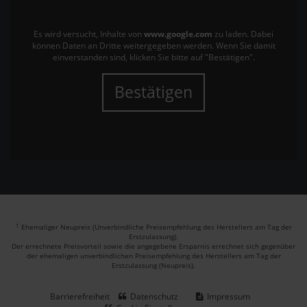
Es wird versucht, Inhalte von
www.google.com
zu laden. Dabei
können Daten an Dritte weitergegeben werden. Wenn Sie damit
einverstanden sind, klicken Sie bitte auf "Bestätigen".
Bestätigen
1
Ehemaliger Neupreis (Unverbindliche Preisempfehlung des Herstellers am Tag der
Erstzulassung).
Der errechnete Preisvorteil sowie die angegebene Ersparnis errechnet sich gegenüber
der ehemaligen unverbindlichen Preisempfehlung des Herstellers am Tag der
Erstzulassung (Neupreis).
Barrierefreiheit
Datenschutz
Impressum