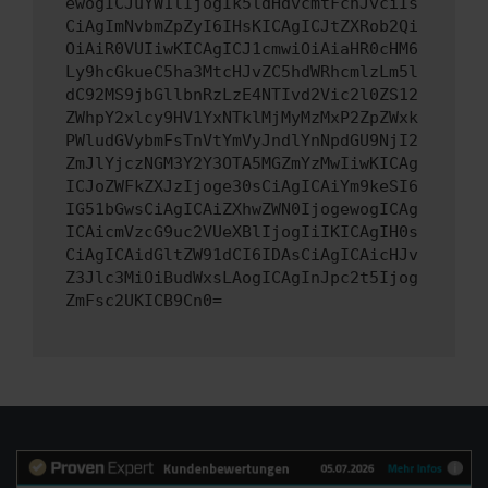
ewogICJuYW1lIjogIk5ldHdvcmtFcnJvciIs
CiAgImNvbmZpZyI6IHsKICAgICJtZXRob2Qi
OiAiR0VUIiwKICAgICJ1cmwiOiAiaHR0cHM6
Ly9hcGkueC5ha3MtcHJvZC5hdWRhcmlzLm5l
dC92MS9jbGllbnRzLzE4NTIvd2Vic2l0ZS12
ZWhpY2xlcy9HV1YxNTklMjMyMzMxP2ZpZWxk
PWludGVybmFsTnVtYmVyJndlYnNpdGU9NjI2
ZmJlYjczNGM3Y2Y3OTA5MGZmYzMwIiwKICAg
ICJoZWFkZXJzIjoge30sCiAgICAiYm9keSI6
IG51bGwsCiAgICAiZXhwZWN0IjogewogICAg
ICAicmVzcG9uc2VUeXBlIjogIiIKICAgIH0s
CiAgICAidGltZW91dCI6IDAsCiAgICAicHJv
Z3Jlc3MiOiBudWxsLAogICAgInJpc2t5Ijog
ZmFsc2UKICB9Cn0=