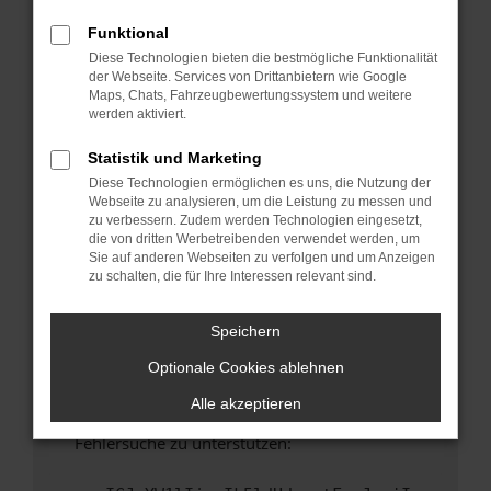
anderen Browser oder in einem privaten
Fenster?
Funktional
Diese Technologien bieten die bestmögliche Funktionalität
Starte dein Gerät neu.
der Webseite. Services von Drittanbietern wie Google
Das kann manchmal helfen, vorübergehende
Maps, Chats, Fahrzeugbewertungssystem und weitere
Probleme zu beheben.
werden aktiviert.
Stelle sicher, dass dein Browser und dein
Statistik und Marketing
Betriebssystem auf dem neuesten Stand
Diese Technologien ermöglichen es uns, die Nutzung der
sind.
Webseite zu analysieren, um die Leistung zu messen und
Veraltete Software birgt nicht nur ein
zu verbessern. Zudem werden Technologien eingesetzt,
Sicherheitsrisiko, sondern kann auch dazu
die von dritten Werbetreibenden verwendet werden, um
Sie auf anderen Webseiten zu verfolgen und um Anzeigen
führen, dass bestimmte Funktionen nicht mehr
zu schalten, die für Ihre Interessen relevant sind.
unterstützt werden.
Wende dich an den Webseitenbetreiber.
Speichern
Wenn du alle oben genannten Schritte versucht
Optionale Cookies ablehnen
hast, kontaktiere uns bitte. Wir werden
versuchen, das Problem zu beheben. Du kannst
Alle akzeptieren
uns diesen Text schicken, um uns bei der
Fehlersuche zu unterstützen: