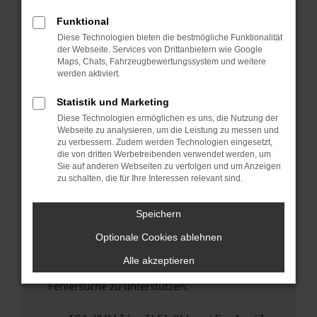
anderen Browser oder in einem privaten
Fenster?
Funktional
Diese Technologien bieten die bestmögliche Funktionalität
Starte dein Gerät neu.
der Webseite. Services von Drittanbietern wie Google
Das kann manchmal helfen, vorübergehende
Maps, Chats, Fahrzeugbewertungssystem und weitere
Probleme zu beheben.
werden aktiviert.
Stelle sicher, dass dein Browser und dein
Statistik und Marketing
Betriebssystem auf dem neuesten Stand
Diese Technologien ermöglichen es uns, die Nutzung der
sind.
Webseite zu analysieren, um die Leistung zu messen und
Veraltete Software birgt nicht nur ein
zu verbessern. Zudem werden Technologien eingesetzt,
Sicherheitsrisiko, sondern kann auch dazu
die von dritten Werbetreibenden verwendet werden, um
Sie auf anderen Webseiten zu verfolgen und um Anzeigen
führen, dass bestimmte Funktionen nicht mehr
zu schalten, die für Ihre Interessen relevant sind.
unterstützt werden.
Wende dich an den Webseitenbetreiber.
Speichern
Wenn du alle oben genannten Schritte versucht
Optionale Cookies ablehnen
hast, kontaktiere uns bitte. Wir werden
versuchen, das Problem zu beheben. Du kannst
Alle akzeptieren
uns diesen Text schicken, um uns bei der
Fehlersuche zu unterstützen: