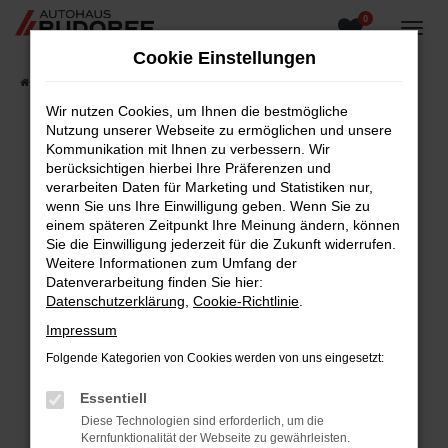
0
Zum
Hauptinhalt
Cookie Einstellungen
springen
Startseite
Fahrzeugangebote
Fahrzeugsuche
Wir nutzen Cookies, um Ihnen die bestmögliche
Nutzung unserer Webseite zu ermöglichen und unsere
Kommunikation mit Ihnen zu verbessern. Wir
berücksichtigen hierbei Ihre Präferenzen und
Fehler: Network Error
verarbeiten Daten für Marketing und Statistiken nur,
wenn Sie uns Ihre Einwilligung geben. Wenn Sie zu
Beim Laden ist ein Fehler aufgetreten.
einem späteren Zeitpunkt Ihre Meinung ändern, können
Hier sind ein paar Tipps, die dir helfen können:
Sie die Einwilligung jederzeit für die Zukunft widerrufen.
Weitere Informationen zum Umfang der
Überprüfe deine Firewall und deine
Datenverarbeitung finden Sie hier:
Internetverbindung.
Datenschutzerklärung
,
Cookie-Richtlinie
.
Laden andere Webseiten, zum Beispiel deine
Impressum
Suchmaschine?
Folgende Kategorien von Cookies werden von uns eingesetzt:
Prüfe deine Browsererweiterungen.
Manche Erweiterungen, wie Werbeblocker,
Essentiell
können das Laden bestimmter Seiten
Diese Technologien sind erforderlich, um die
verhindern. Funktioniert die Seite in einem
Kernfunktionalität der Webseite zu gewährleisten.