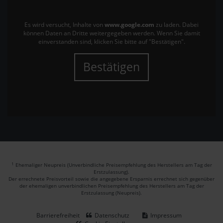
Es wird versucht, Inhalte von
www.google.com
zu laden. Dabei
können Daten an Dritte weitergegeben werden. Wenn Sie damit
einverstanden sind, klicken Sie bitte auf "Bestätigen".
Bestätigen
1
Ehemaliger Neupreis (Unverbindliche Preisempfehlung des Herstellers am Tag der
Erstzulassung).
Der errechnete Preisvorteil sowie die angegebene Ersparnis errechnet sich gegenüber
der ehemaligen unverbindlichen Preisempfehlung des Herstellers am Tag der
Erstzulassung (Neupreis).
Barrierefreiheit
Datenschutz
Impressum