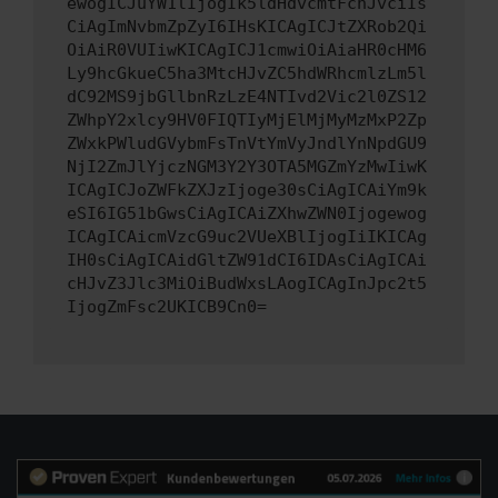
ewogICJuYW1lIjogIk5ldHdvcmtFcnJvciIs
CiAgImNvbmZpZyI6IHsKICAgICJtZXRob2Qi
OiAiR0VUIiwKICAgICJ1cmwiOiAiaHR0cHM6
Ly9hcGkueC5ha3MtcHJvZC5hdWRhcmlzLm5l
dC92MS9jbGllbnRzLzE4NTIvd2Vic2l0ZS12
ZWhpY2xlcy9HV0FIQTIyMjElMjMyMzMxP2Zp
ZWxkPWludGVybmFsTnVtYmVyJndlYnNpdGU9
NjI2ZmJlYjczNGM3Y2Y3OTA5MGZmYzMwIiwK
ICAgICJoZWFkZXJzIjoge30sCiAgICAiYm9k
eSI6IG51bGwsCiAgICAiZXhwZWN0Ijogewog
ICAgICAicmVzcG9uc2VUeXBlIjogIiIKICAg
IH0sCiAgICAidGltZW91dCI6IDAsCiAgICAi
cHJvZ3Jlc3MiOiBudWxsLAogICAgInJpc2t5
IjogZmFsc2UKICB9Cn0=