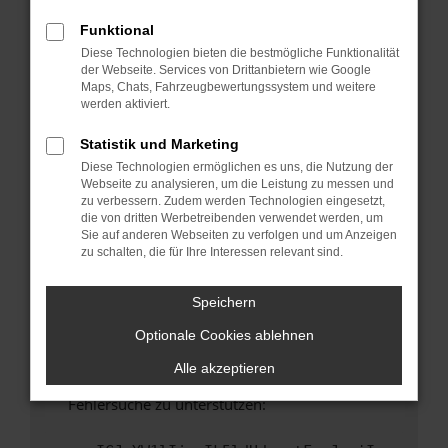
anderen Browser oder in einem privaten
Fenster?
Funktional
Diese Technologien bieten die bestmögliche Funktionalität
Starte dein Gerät neu.
der Webseite. Services von Drittanbietern wie Google
Das kann manchmal helfen, vorübergehende
Maps, Chats, Fahrzeugbewertungssystem und weitere
Probleme zu beheben.
werden aktiviert.
Stelle sicher, dass dein Browser und dein
Statistik und Marketing
Betriebssystem auf dem neuesten Stand
Diese Technologien ermöglichen es uns, die Nutzung der
sind.
Webseite zu analysieren, um die Leistung zu messen und
Veraltete Software birgt nicht nur ein
zu verbessern. Zudem werden Technologien eingesetzt,
Sicherheitsrisiko, sondern kann auch dazu
die von dritten Werbetreibenden verwendet werden, um
Sie auf anderen Webseiten zu verfolgen und um Anzeigen
führen, dass bestimmte Funktionen nicht mehr
zu schalten, die für Ihre Interessen relevant sind.
unterstützt werden.
Wende dich an den Webseitenbetreiber.
Speichern
Wenn du alle oben genannten Schritte versucht
Optionale Cookies ablehnen
hast, kontaktiere uns bitte. Wir werden
versuchen, das Problem zu beheben. Du kannst
Alle akzeptieren
uns diesen Text schicken, um uns bei der
Fehlersuche zu unterstützen: