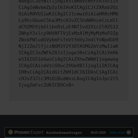
ewogICJuYW1lIjogIk5ldHdvcmtFcnJvciIs
CiAgImNvbmZpZyI6IHsKICAgICJtZXRob2Qi
OiAiR0VUIiwKICAgICJ1cmwiOiAiaHR0cHM6
Ly9hcGkueC5ha3MtcHJvZC5hdWRhcmlzLm5l
dC92MS9jbGllbnRzLzE4NTIvd2Vic2l0ZS12
ZWhpY2xlcy9HV0FTVjExMzAlMjMyMzMxP2Zp
ZWxkPWludGVybmFsTnVtYmVyJndlYnNpdGU9
NjI2ZmJlYjczNGM3Y2Y3OTA5MGZmYzMwIiwK
ICAgICJoZWFkZXJzIjoge30sCiAgICAiYm9k
eSI6IG51bGwsCiAgICAiZXhwZWN0Ijogewog
ICAgICAicmVzcG9uc2VUeXBlIjogIiIKICAg
IH0sCiAgICAidGltZW91dCI6IDAsCiAgICAi
cHJvZ3Jlc3MiOiBudWxsLAogICAgInJpc2t5
IjogZmFsc2UKICB9Cn0=