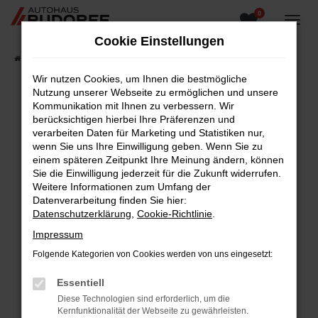
0
Zum
Hauptinhalt
Cookie Einstellungen
springen
Startseite
Fahrzeugangebote
Fahrzeugsuche
Wir nutzen Cookies, um Ihnen die bestmögliche
Nutzung unserer Webseite zu ermöglichen und unsere
Kommunikation mit Ihnen zu verbessern. Wir
berücksichtigen hierbei Ihre Präferenzen und
Fehler: Network Error
verarbeiten Daten für Marketing und Statistiken nur,
wenn Sie uns Ihre Einwilligung geben. Wenn Sie zu
Beim Laden ist ein Fehler aufgetreten.
einem späteren Zeitpunkt Ihre Meinung ändern, können
Hier sind ein paar Tipps, die dir helfen können:
Sie die Einwilligung jederzeit für die Zukunft widerrufen.
Weitere Informationen zum Umfang der
Überprüfe deine Firewall und deine
Datenverarbeitung finden Sie hier:
Internetverbindung.
Datenschutzerklärung
,
Cookie-Richtlinie
.
Laden andere Webseiten, zum Beispiel deine
Impressum
Suchmaschine?
Folgende Kategorien von Cookies werden von uns eingesetzt:
Prüfe deine Browsererweiterungen.
Manche Erweiterungen, wie Werbeblocker,
Essentiell
können das Laden bestimmter Seiten
Diese Technologien sind erforderlich, um die
verhindern. Funktioniert die Seite in einem
Kernfunktionalität der Webseite zu gewährleisten.