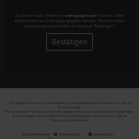
Es wird versucht, Inhalte von
www.google.com
zu laden. Dabei
können Daten an Dritte weitergegeben werden. Wenn Sie damit
einverstanden sind, klicken Sie bitte auf "Bestätigen".
Bestätigen
1
Ehemaliger Neupreis (Unverbindliche Preisempfehlung des Herstellers am Tag der
Erstzulassung).
Der errechnete Preisvorteil sowie die angegebene Ersparnis errechnet sich gegenüber
der ehemaligen unverbindlichen Preisempfehlung des Herstellers am Tag der
Erstzulassung (Neupreis).
Barrierefreiheit
Datenschutz
Impressum