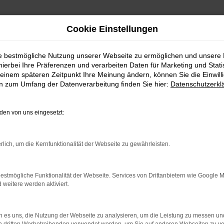
Cookie Einstellungen
ie bestmögliche Nutzung unserer Webseite zu ermöglichen und unsere
hierbei Ihre Präferenzen und verarbeiten Daten für Marketing und Stati
einem späteren Zeitpunkt Ihre Meinung ändern, können Sie die Einwillig
en zum Umfang der Datenverarbeitung finden Sie hier:
Datenschutzerkl
en von uns eingesetzt:
indung.
rlich, um die Kernfunktionalität der Webseite zu gewährleisten.
hine?
aden bestimmter Seiten verhindern. Funktioniert die Seite in e
estmögliche Funktionalität der Webseite. Services von Drittanbietern wie Google 
eitere werden aktiviert.
 zu beheben.
bssystem auf dem neuesten Stand sind.
 es uns, die Nutzung der Webseite zu analysieren, um die Leistung zu messen u