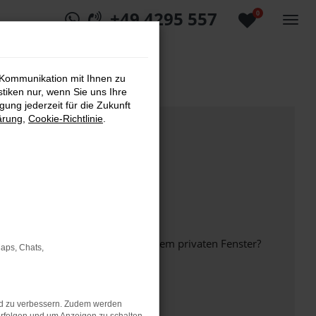
+49 4295 557
0
 Kommunikation mit Ihnen zu
stiken nur, wenn Sie uns Ihre
ung jederzeit für die Zukunft
ärung
,
Cookie-Richtlinie
.
inem anderen Browser oder in einem privaten Fenster?
Maps, Chats,
nd zu verbessern. Zudem werden