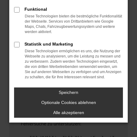
anderen Browser oder in einem privaten
Fenster?
Funktional
Diese Technologien bieten die bestmögliche Funktionalität
Starte dein Gerät neu.
der Webseite. Services von Drittanbietern wie Google
Das kann manchmal helfen, vorübergehende
Maps, Chats, Fahrzeugbewertungssystem und weitere
Probleme zu beheben.
werden aktiviert.
Stelle sicher, dass dein Browser und dein
Statistik und Marketing
Betriebssystem auf dem neuesten Stand
Diese Technologien ermöglichen es uns, die Nutzung der
sind.
Webseite zu analysieren, um die Leistung zu messen und
Veraltete Software birgt nicht nur ein
zu verbessern. Zudem werden Technologien eingesetzt,
Sicherheitsrisiko, sondern kann auch dazu
die von dritten Werbetreibenden verwendet werden, um
Sie auf anderen Webseiten zu verfolgen und um Anzeigen
führen, dass bestimmte Funktionen nicht mehr
zu schalten, die für Ihre Interessen relevant sind.
unterstützt werden.
Wende dich an den Webseitenbetreiber.
Speichern
Wenn du alle oben genannten Schritte versucht
Optionale Cookies ablehnen
hast, kontaktiere uns bitte. Wir werden
versuchen, das Problem zu beheben. Du kannst
Alle akzeptieren
uns diesen Text schicken, um uns bei der
Fehlersuche zu unterstützen: