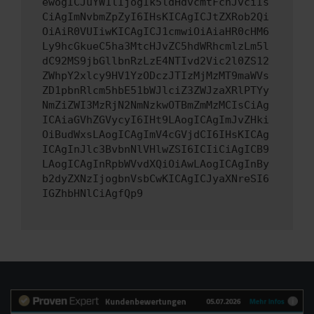
ewogICJuYW1lIjogIk5ldHdvcmtFcnJvciIs
CiAgImNvbmZpZyI6IHsKICAgICJtZXRob2Qi
OiAiR0VUIiwKICAgICJ1cmwiOiAiaHR0cHM6
Ly9hcGkueC5ha3MtcHJvZC5hdWRhcmlzLm5l
dC92MS9jbGllbnRzLzE4NTIvd2Vic2l0ZS12
ZWhpY2xlcy9HV1YzODczJTIzMjMzMT9maWVs
ZD1pbnRlcm5hbE51bWJlciZ3ZWJzaXRlPTYy
NmZiZWI3MzRjN2NmNzkwOTBmZmMzMCIsCiAg
ICAiaGVhZGVycyI6IHt9LAogICAgImJvZHki
OiBudWxsLAogICAgImV4cGVjdCI6IHsKICAg
ICAgInJlc3BvbnNlVHlwZSI6ICIiCiAgICB9
LAogICAgInRpbWVvdXQiOiAwLAogICAgInBy
b2dyZXNzIjogbnVsbCwKICAgICJyaXNreSI6
IGZhbHNlCiAgfQp9