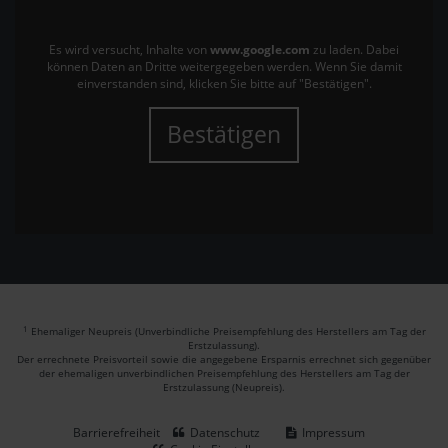
Es wird versucht, Inhalte von
www.google.com
zu laden. Dabei
können Daten an Dritte weitergegeben werden. Wenn Sie damit
einverstanden sind, klicken Sie bitte auf "Bestätigen".
Bestätigen
1
Ehemaliger Neupreis (Unverbindliche Preisempfehlung des Herstellers am Tag der
Erstzulassung).
Der errechnete Preisvorteil sowie die angegebene Ersparnis errechnet sich gegenüber
der ehemaligen unverbindlichen Preisempfehlung des Herstellers am Tag der
Erstzulassung (Neupreis).
Barrierefreiheit
Datenschutz
Impressum