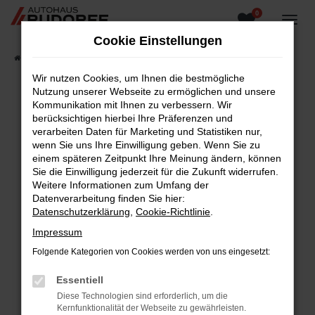
0
Zum
Hauptinhalt
Cookie Einstellungen
springen
Startseite
Fahrzeugangebote
Fahrzeugsuche
Wir nutzen Cookies, um Ihnen die bestmögliche
Nutzung unserer Webseite zu ermöglichen und unsere
Kommunikation mit Ihnen zu verbessern. Wir
berücksichtigen hierbei Ihre Präferenzen und
Fehler: Network Error
verarbeiten Daten für Marketing und Statistiken nur,
wenn Sie uns Ihre Einwilligung geben. Wenn Sie zu
Beim Laden ist ein Fehler aufgetreten.
einem späteren Zeitpunkt Ihre Meinung ändern, können
Hier sind ein paar Tipps, die dir helfen können:
Sie die Einwilligung jederzeit für die Zukunft widerrufen.
Weitere Informationen zum Umfang der
Überprüfe deine Firewall und deine
Datenverarbeitung finden Sie hier:
Internetverbindung.
Datenschutzerklärung
,
Cookie-Richtlinie
.
Laden andere Webseiten, zum Beispiel deine
Impressum
Suchmaschine?
Folgende Kategorien von Cookies werden von uns eingesetzt:
Prüfe deine Browsererweiterungen.
Manche Erweiterungen, wie Werbeblocker,
Essentiell
können das Laden bestimmter Seiten
Diese Technologien sind erforderlich, um die
verhindern. Funktioniert die Seite in einem
Kernfunktionalität der Webseite zu gewährleisten.