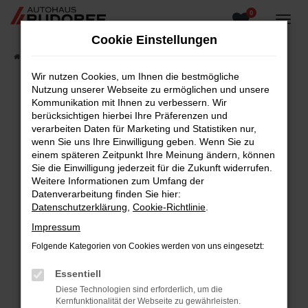
0
Zum
Hauptinhalt
Cookie Einstellungen
springen
Startseite
Fahrzeugangebote
Fahrzeugsuche
Wir nutzen Cookies, um Ihnen die bestmögliche
Nutzung unserer Webseite zu ermöglichen und unsere
Kommunikation mit Ihnen zu verbessern. Wir
berücksichtigen hierbei Ihre Präferenzen und
Fehler: Network Error
verarbeiten Daten für Marketing und Statistiken nur,
wenn Sie uns Ihre Einwilligung geben. Wenn Sie zu
Beim Laden ist ein Fehler aufgetreten.
einem späteren Zeitpunkt Ihre Meinung ändern, können
Hier sind ein paar Tipps, die dir helfen können:
Sie die Einwilligung jederzeit für die Zukunft widerrufen.
Weitere Informationen zum Umfang der
Überprüfe deine Firewall und deine
Datenverarbeitung finden Sie hier:
Internetverbindung.
Datenschutzerklärung
,
Cookie-Richtlinie
.
Laden andere Webseiten, zum Beispiel deine
Impressum
Suchmaschine?
Folgende Kategorien von Cookies werden von uns eingesetzt:
Prüfe deine Browsererweiterungen.
Manche Erweiterungen, wie Werbeblocker,
Essentiell
können das Laden bestimmter Seiten
Diese Technologien sind erforderlich, um die
verhindern. Funktioniert die Seite in einem
Kernfunktionalität der Webseite zu gewährleisten.