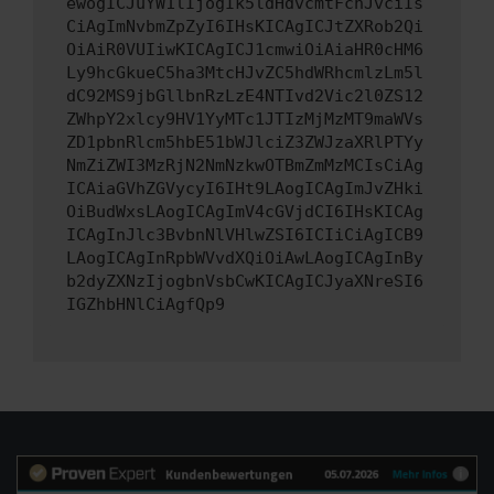
ewogICJuYW1lIjogIk5ldHdvcmtFcnJvciIs
CiAgImNvbmZpZyI6IHsKICAgICJtZXRob2Qi
OiAiR0VUIiwKICAgICJ1cmwiOiAiaHR0cHM6
Ly9hcGkueC5ha3MtcHJvZC5hdWRhcmlzLm5l
dC92MS9jbGllbnRzLzE4NTIvd2Vic2l0ZS12
ZWhpY2xlcy9HV1YyMTc1JTIzMjMzMT9maWVs
ZD1pbnRlcm5hbE51bWJlciZ3ZWJzaXRlPTYy
NmZiZWI3MzRjN2NmNzkwOTBmZmMzMCIsCiAg
ICAiaGVhZGVycyI6IHt9LAogICAgImJvZHki
OiBudWxsLAogICAgImV4cGVjdCI6IHsKICAg
ICAgInJlc3BvbnNlVHlwZSI6ICIiCiAgICB9
LAogICAgInRpbWVvdXQiOiAwLAogICAgInBy
b2dyZXNzIjogbnVsbCwKICAgICJyaXNreSI6
IGZhbHNlCiAgfQp9