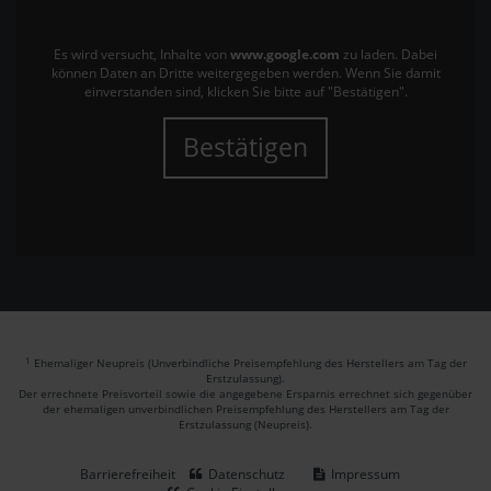
Es wird versucht, Inhalte von
www.google.com
zu laden. Dabei
können Daten an Dritte weitergegeben werden. Wenn Sie damit
einverstanden sind, klicken Sie bitte auf "Bestätigen".
Bestätigen
1
Ehemaliger Neupreis (Unverbindliche Preisempfehlung des Herstellers am Tag der
Erstzulassung).
Der errechnete Preisvorteil sowie die angegebene Ersparnis errechnet sich gegenüber
der ehemaligen unverbindlichen Preisempfehlung des Herstellers am Tag der
Erstzulassung (Neupreis).
Barrierefreiheit
Datenschutz
Impressum