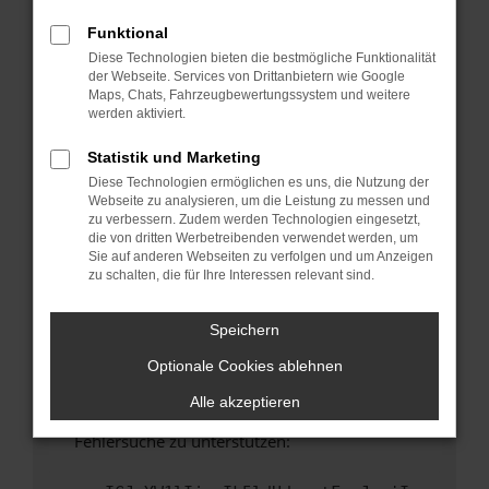
anderen Browser oder in einem privaten
Fenster?
Funktional
Diese Technologien bieten die bestmögliche Funktionalität
Starte dein Gerät neu.
der Webseite. Services von Drittanbietern wie Google
Das kann manchmal helfen, vorübergehende
Maps, Chats, Fahrzeugbewertungssystem und weitere
Probleme zu beheben.
werden aktiviert.
Stelle sicher, dass dein Browser und dein
Statistik und Marketing
Betriebssystem auf dem neuesten Stand
Diese Technologien ermöglichen es uns, die Nutzung der
sind.
Webseite zu analysieren, um die Leistung zu messen und
Veraltete Software birgt nicht nur ein
zu verbessern. Zudem werden Technologien eingesetzt,
Sicherheitsrisiko, sondern kann auch dazu
die von dritten Werbetreibenden verwendet werden, um
Sie auf anderen Webseiten zu verfolgen und um Anzeigen
führen, dass bestimmte Funktionen nicht mehr
zu schalten, die für Ihre Interessen relevant sind.
unterstützt werden.
Wende dich an den Webseitenbetreiber.
Speichern
Wenn du alle oben genannten Schritte versucht
Optionale Cookies ablehnen
hast, kontaktiere uns bitte. Wir werden
versuchen, das Problem zu beheben. Du kannst
Alle akzeptieren
uns diesen Text schicken, um uns bei der
Fehlersuche zu unterstützen: