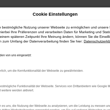
Cookie Einstellungen
ie bestmögliche Nutzung unserer Webseite zu ermöglichen und unsere
hierbei Ihre Präferenzen und verarbeiten Daten für Marketing und Stati
einem späteren Zeitpunkt Ihre Meinung ändern, können Sie die Einwillig
en zum Umfang der Datenverarbeitung finden Sie hier:
Datenschutzerkl
en von uns eingesetzt:
indung.
rlich, um die Kernfunktionalität der Webseite zu gewährleisten.
hine?
aden bestimmter Seiten verhindern. Funktioniert die Seite in e
estmögliche Funktionalität der Webseite. Services von Drittanbietern wie Google 
eitere werden aktiviert.
 zu beheben.
bssystem auf dem neuesten Stand sind.
 es uns, die Nutzung der Webseite zu analysieren, um die Leistung zu messen u