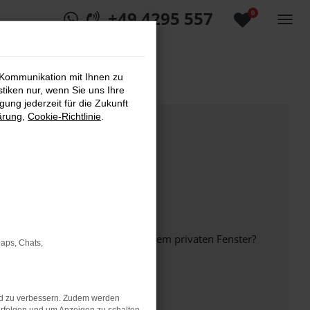
+49 4295 557
0
 Kommunikation mit Ihnen zu
stiken nur, wenn Sie uns Ihre
ung jederzeit für die Zukunft
ärung
,
Cookie-Richtlinie
.
inem anderen Browser oder in einem privaten Fenster?
Maps, Chats,
nd zu verbessern. Zudem werden