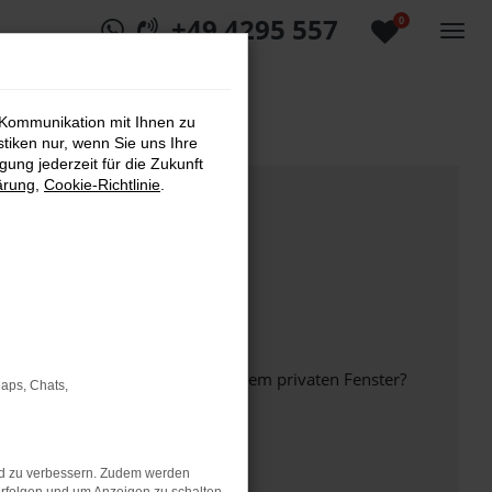
+49 4295 557
0
 Kommunikation mit Ihnen zu
stiken nur, wenn Sie uns Ihre
ung jederzeit für die Zukunft
ärung
,
Cookie-Richtlinie
.
inem anderen Browser oder in einem privaten Fenster?
Maps, Chats,
nd zu verbessern. Zudem werden