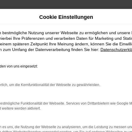
Cookie Einstellungen
ie bestmögliche Nutzung unserer Webseite zu ermöglichen und unsere
hierbei Ihre Präferenzen und verarbeiten Daten für Marketing und Stati
einem späteren Zeitpunkt Ihre Meinung ändern, können Sie die Einwillig
en zum Umfang der Datenverarbeitung finden Sie hier:
Datenschutzerkl
en von uns eingesetzt:
indung.
rlich, um die Kernfunktionalität der Webseite zu gewährleisten.
hine?
aden bestimmter Seiten verhindern. Funktioniert die Seite in e
estmögliche Funktionalität der Webseite. Services von Drittanbietern wie Google 
eitere werden aktiviert.
 zu beheben.
bssystem auf dem neuesten Stand sind.
 es uns, die Nutzung der Webseite zu analysieren, um die Leistung zu messen u