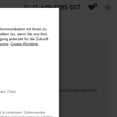
+49 4295 557
0
 Kommunikation mit Ihnen zu
stiken nur, wenn Sie uns Ihre
ung jederzeit für die Zukunft
ärung
,
Cookie-Richtlinie
.
inem anderen Browser oder in einem privaten Fenster?
Maps, Chats,
nd zu verbessern. Zudem werden