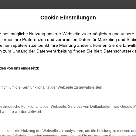
Cookie Einstellungen
ie bestmögliche Nutzung unserer Webseite zu ermöglichen und unsere
hierbei Ihre Präferenzen und verarbeiten Daten für Marketing und Stati
einem späteren Zeitpunkt Ihre Meinung ändern, können Sie die Einwillig
en zum Umfang der Datenverarbeitung finden Sie hier:
Datenschutzerkl
en von uns eingesetzt:
indung.
rlich, um die Kernfunktionalität der Webseite zu gewährleisten.
hine?
aden bestimmter Seiten verhindern. Funktioniert die Seite in e
estmögliche Funktionalität der Webseite. Services von Drittanbietern wie Google 
eitere werden aktiviert.
 zu beheben.
bssystem auf dem neuesten Stand sind.
 es uns, die Nutzung der Webseite zu analysieren, um die Leistung zu messen u