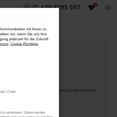
+49 4295 557
0
 Kommunikation mit Ihnen zu
stiken nur, wenn Sie uns Ihre
ung jederzeit für die Zukunft
ärung
,
Cookie-Richtlinie
.
inem anderen Browser oder in einem privaten Fenster?
Maps, Chats,
nd zu verbessern. Zudem werden