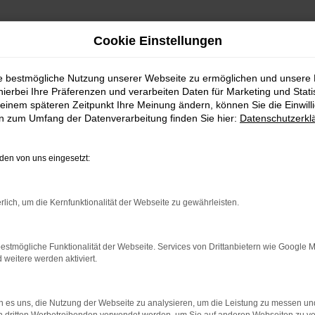
Cookie Einstellungen
ie bestmögliche Nutzung unserer Webseite zu ermöglichen und unsere
hierbei Ihre Präferenzen und verarbeiten Daten für Marketing und Stati
einem späteren Zeitpunkt Ihre Meinung ändern, können Sie die Einwillig
en zum Umfang der Datenverarbeitung finden Sie hier:
Datenschutzerkl
en von uns eingesetzt:
indung.
rlich, um die Kernfunktionalität der Webseite zu gewährleisten.
hine?
aden bestimmter Seiten verhindern. Funktioniert die Seite in e
estmögliche Funktionalität der Webseite. Services von Drittanbietern wie Google 
eitere werden aktiviert.
 zu beheben.
bssystem auf dem neuesten Stand sind.
 es uns, die Nutzung der Webseite zu analysieren, um die Leistung zu messen u