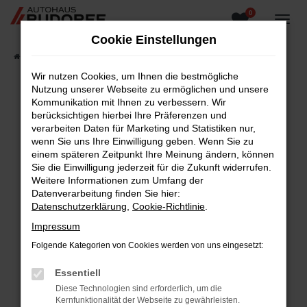
0
Zum
Hauptinhalt
Cookie Einstellungen
springen
Startseite
Fahrzeugangebote
Fahrzeugsuche
Wir nutzen Cookies, um Ihnen die bestmögliche
Nutzung unserer Webseite zu ermöglichen und unsere
Kommunikation mit Ihnen zu verbessern. Wir
berücksichtigen hierbei Ihre Präferenzen und
Fehler: Network Error
verarbeiten Daten für Marketing und Statistiken nur,
wenn Sie uns Ihre Einwilligung geben. Wenn Sie zu
Beim Laden ist ein Fehler aufgetreten.
einem späteren Zeitpunkt Ihre Meinung ändern, können
Hier sind ein paar Tipps, die dir helfen können:
Sie die Einwilligung jederzeit für die Zukunft widerrufen.
Weitere Informationen zum Umfang der
Überprüfe deine Firewall und deine
Datenverarbeitung finden Sie hier:
Internetverbindung.
Datenschutzerklärung
,
Cookie-Richtlinie
.
Laden andere Webseiten, zum Beispiel deine
Impressum
Suchmaschine?
Folgende Kategorien von Cookies werden von uns eingesetzt:
Prüfe deine Browsererweiterungen.
Manche Erweiterungen, wie Werbeblocker,
Essentiell
können das Laden bestimmter Seiten
Diese Technologien sind erforderlich, um die
verhindern. Funktioniert die Seite in einem
Kernfunktionalität der Webseite zu gewährleisten.