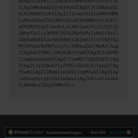
ewogICJuYW1lIjogIk5ldHdvcmtFcnJvciIs
CiAgImNvbmZpZyI6IHsKICAgICJtZXRob2Qi
OiAiR0VUIiwKICAgICJ1cmwiOiAiaHR0cHM6
Ly9hcGkueC5ha3MtcHJvZC5hdWRhcmlzLm5l
dC92MS9jbGllbnRzLzE4NTIvd2Vic2l0ZS12
ZWhpY2xlcy9HV0FIQTk2MyUyMzIzMzE/Zmll
bGQ9aW50ZXJuYWxOdW1iZXImd2Vic2l0ZT02
MjZmYmViNzM0YzdjZjc5MDkwZmZjMzAiLAog
ICAgImhlYWRlcnMiOiB7fSwKICAgICJib2R5
IjogbnVsbCwKICAgICJleHBlY3QiOiB7CiAg
ICAgICJyZXNwb25zZVR5cGUiOiAiIgogICAg
fSwKICAgICJ0aW1lb3V0IjogMCwKICAgICJw
cm9ncmVzcyI6IG51bGwsCiAgICAicmlza3ki
OiBmYWxzZQogIH0KfQ==