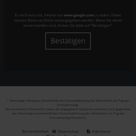
Es wird versucht, Inhalte von
www.google.com
zu laden. Dabei
können Daten an Dritte weitergegeben werden. Wenn Sie damit
einverstanden sind, klicken Sie bitte auf "Bestätigen".
Bestätigen
1
Ehemaliger Neupreis (Unverbindliche Preisempfehlung des Herstellers am Tag der
Erstzulassung).
Der errechnete Preisvorteil sowie die angegebene Ersparnis errechnet sich gegenüber
der ehemaligen unverbindlichen Preisempfehlung des Herstellers am Tag der
Erstzulassung (Neupreis).
Barrierefreiheit
Datenschutz
Impressum