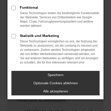
anderen Browser oder in einem privaten
Fenster?
Funktional
Diese Technologien bieten die bestmögliche Funktionalität
Starte dein Gerät neu.
der Webseite. Services von Drittanbietern wie Google
Das kann manchmal helfen, vorübergehende
Maps, Chats, Fahrzeugbewertungssystem und weitere
Probleme zu beheben.
werden aktiviert.
Stelle sicher, dass dein Browser und dein
Statistik und Marketing
Betriebssystem auf dem neuesten Stand
Diese Technologien ermöglichen es uns, die Nutzung der
sind.
Webseite zu analysieren, um die Leistung zu messen und
Veraltete Software birgt nicht nur ein
zu verbessern. Zudem werden Technologien eingesetzt,
Sicherheitsrisiko, sondern kann auch dazu
die von dritten Werbetreibenden verwendet werden, um
Sie auf anderen Webseiten zu verfolgen und um Anzeigen
führen, dass bestimmte Funktionen nicht mehr
zu schalten, die für Ihre Interessen relevant sind.
unterstützt werden.
Wende dich an den Webseitenbetreiber.
Speichern
Wenn du alle oben genannten Schritte versucht
Optionale Cookies ablehnen
hast, kontaktiere uns bitte. Wir werden
versuchen, das Problem zu beheben. Du kannst
Alle akzeptieren
uns diesen Text schicken, um uns bei der
Fehlersuche zu unterstützen: