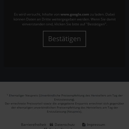
Es wird versucht, Inhalte von
www.google.com
zu laden. Dabei
können Daten an Dritte weitergegeben werden. Wenn Sie damit
einverstanden sind, klicken Sie bitte auf "Bestätigen".
Bestätigen
1
Ehemaliger Neupreis (Unverbindliche Preisempfehlung des Herstellers am Tag der
Erstzulassung).
Der errechnete Preisvorteil sowie die angegebene Ersparnis errechnet sich gegenüber
der ehemaligen unverbindlichen Preisempfehlung des Herstellers am Tag der
Erstzulassung (Neupreis).
Barrierefreiheit
Datenschutz
Impressum