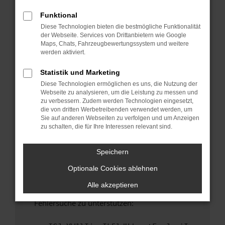
anderen Browser oder in einem privaten
Fenster?
Funktional
Diese Technologien bieten die bestmögliche Funktionalität
Starte dein Gerät neu.
der Webseite. Services von Drittanbietern wie Google
Das kann manchmal helfen, vorübergehende
Maps, Chats, Fahrzeugbewertungssystem und weitere
Probleme zu beheben.
werden aktiviert.
Stelle sicher, dass dein Browser und dein
Statistik und Marketing
Betriebssystem auf dem neuesten Stand
Diese Technologien ermöglichen es uns, die Nutzung der
sind.
Webseite zu analysieren, um die Leistung zu messen und
Veraltete Software birgt nicht nur ein
zu verbessern. Zudem werden Technologien eingesetzt,
Sicherheitsrisiko, sondern kann auch dazu
die von dritten Werbetreibenden verwendet werden, um
Sie auf anderen Webseiten zu verfolgen und um Anzeigen
führen, dass bestimmte Funktionen nicht mehr
zu schalten, die für Ihre Interessen relevant sind.
unterstützt werden.
Wende dich an den Webseitenbetreiber.
Speichern
Wenn du alle oben genannten Schritte versucht
Optionale Cookies ablehnen
hast, kontaktiere uns bitte. Wir werden
versuchen, das Problem zu beheben. Du kannst
Alle akzeptieren
uns diesen Text schicken, um uns bei der
Fehlersuche zu unterstützen: