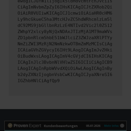
ewogICJuYW1lIjogIk5ldHdvcmtFcnJvciIs
CiAgImNvbmZpZyI6IHsKICAgICJtZXRob2Qi
OiAiR0VUIiwKICAgICJ1cmwiOiAiaHR0cHM6
Ly9hcGkueC5ha3MtcHJvZC5hdWRhcmlzLm5l
dC92MS9jbGllbnRzLzE4NTIvd2Vic2l0ZS12
ZWhpY2xlcy8yNjQxNDAxJTIzMjA1MT9maWVs
ZD1pbnRlcm5hbE51bWJlciZ3ZWJzaXRlPTYy
NmZiZWI3MzRjN2NmNzkwOTBmZmMzMCIsCiAg
ICAiaGVhZGVycyI6IHt9LAogICAgImJvZHki
OiBudWxsLAogICAgImV4cGVjdCI6IHsKICAg
ICAgInJlc3BvbnNlVHlwZSI6ICIiCiAgICB9
LAogICAgInRpbWVvdXQiOiAwLAogICAgInBy
b2dyZXNzIjogbnVsbCwKICAgICJyaXNreSI6
IGZhbHNlCiAgfQp9