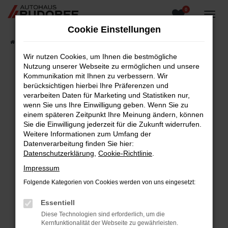
0
Zum
Hauptinhalt
Cookie Einstellungen
springen
Startseite
Fahrzeugangebote
Fahrzeugsuche
Wir nutzen Cookies, um Ihnen die bestmögliche
Nutzung unserer Webseite zu ermöglichen und unsere
Kommunikation mit Ihnen zu verbessern. Wir
berücksichtigen hierbei Ihre Präferenzen und
Fehler: Network Error
verarbeiten Daten für Marketing und Statistiken nur,
wenn Sie uns Ihre Einwilligung geben. Wenn Sie zu
Beim Laden ist ein Fehler aufgetreten.
einem späteren Zeitpunkt Ihre Meinung ändern, können
Hier sind ein paar Tipps, die dir helfen können:
Sie die Einwilligung jederzeit für die Zukunft widerrufen.
Weitere Informationen zum Umfang der
Überprüfe deine Firewall und deine
Datenverarbeitung finden Sie hier:
Internetverbindung.
Datenschutzerklärung
,
Cookie-Richtlinie
.
Laden andere Webseiten, zum Beispiel deine
Impressum
Suchmaschine?
Folgende Kategorien von Cookies werden von uns eingesetzt:
Prüfe deine Browsererweiterungen.
Manche Erweiterungen, wie Werbeblocker,
Essentiell
können das Laden bestimmter Seiten
Diese Technologien sind erforderlich, um die
verhindern. Funktioniert die Seite in einem
Kernfunktionalität der Webseite zu gewährleisten.