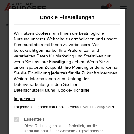
0
Zum
Hauptinhalt
Cookie Einstellungen
springen
Startseite
Fahrzeugangebote
Fahrzeugsuche
Wir nutzen Cookies, um Ihnen die bestmögliche
Nutzung unserer Webseite zu ermöglichen und unsere
Kommunikation mit Ihnen zu verbessern. Wir
berücksichtigen hierbei Ihre Präferenzen und
Fehler: Network Error
verarbeiten Daten für Marketing und Statistiken nur,
wenn Sie uns Ihre Einwilligung geben. Wenn Sie zu
Beim Laden ist ein Fehler aufgetreten.
einem späteren Zeitpunkt Ihre Meinung ändern, können
Hier sind ein paar Tipps, die dir helfen können:
Sie die Einwilligung jederzeit für die Zukunft widerrufen.
Weitere Informationen zum Umfang der
Überprüfe deine Firewall und deine
Datenverarbeitung finden Sie hier:
Internetverbindung.
Datenschutzerklärung
,
Cookie-Richtlinie
.
Laden andere Webseiten, zum Beispiel deine
Impressum
Suchmaschine?
Folgende Kategorien von Cookies werden von uns eingesetzt:
Prüfe deine Browsererweiterungen.
Manche Erweiterungen, wie Werbeblocker,
Essentiell
können das Laden bestimmter Seiten
Diese Technologien sind erforderlich, um die
verhindern. Funktioniert die Seite in einem
Kernfunktionalität der Webseite zu gewährleisten.