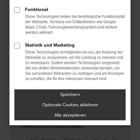
anderen Browser oder in einem privaten
Fenster?
Funktional
Diese Technologien bieten die bestmögliche Funktionalität
Starte dein Gerät neu.
der Webseite. Services von Drittanbietern wie Google
Das kann manchmal helfen, vorübergehende
Maps, Chats, Fahrzeugbewertungssystem und weitere
Probleme zu beheben.
werden aktiviert.
Stelle sicher, dass dein Browser und dein
Statistik und Marketing
Betriebssystem auf dem neuesten Stand
Diese Technologien ermöglichen es uns, die Nutzung der
sind.
Webseite zu analysieren, um die Leistung zu messen und
Veraltete Software birgt nicht nur ein
zu verbessern. Zudem werden Technologien eingesetzt,
Sicherheitsrisiko, sondern kann auch dazu
die von dritten Werbetreibenden verwendet werden, um
Sie auf anderen Webseiten zu verfolgen und um Anzeigen
führen, dass bestimmte Funktionen nicht mehr
zu schalten, die für Ihre Interessen relevant sind.
unterstützt werden.
Wende dich an den Webseitenbetreiber.
Speichern
Wenn du alle oben genannten Schritte versucht
Optionale Cookies ablehnen
hast, kontaktiere uns bitte. Wir werden
versuchen, das Problem zu beheben. Du kannst
Alle akzeptieren
uns diesen Text schicken, um uns bei der
Fehlersuche zu unterstützen: