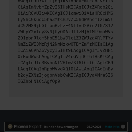
ewogICJuYW1lIjogIk5ldHdvcmtFcnJvciIs
CiAgImNvbmZpZyI6IHsKICAgICJtZXRob2Qi
OiAiR0VUIiwKICAgICJ1cmwiOiAiaHR0cHM6
Ly9hcGkueC5ha3MtcHJvZC5hdWRhcmlzLm5l
dC92MS9jbGllbnRzLzE4NTIvd2Vic2l0ZS12
ZWhpY2xlcy8yNjUyODAzJTIzMjA1MT9maWVs
ZD1pbnRlcm5hbE51bWJlciZ3ZWJzaXRlPTYy
NmZiZWI3MzRjN2NmNzkwOTBmZmMzMCIsCiAg
ICAiaGVhZGVycyI6IHt9LAogICAgImJvZHki
OiBudWxsLAogICAgImV4cGVjdCI6IHsKICAg
ICAgInJlc3BvbnNlVHlwZSI6ICIiCiAgICB9
LAogICAgInRpbWVvdXQiOiAwLAogICAgInBy
b2dyZXNzIjogbnVsbCwKICAgICJyaXNreSI6
IGZhbHNlCiAgfQp9