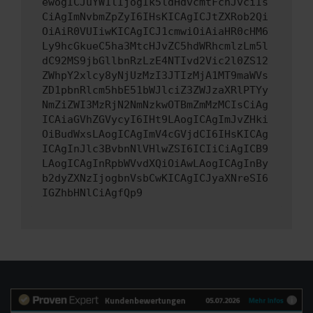
ewogICJuYW1lIjogIk5ldHdvcmtFcnJvciIs
CiAgImNvbmZpZyI6IHsKICAgICJtZXRob2Qi
OiAiR0VUIiwKICAgICJ1cmwiOiAiaHR0cHM6
Ly9hcGkueC5ha3MtcHJvZC5hdWRhcmlzLm5l
dC92MS9jbGllbnRzLzE4NTIvd2Vic2l0ZS12
ZWhpY2xlcy8yNjUzMzI3JTIzMjA1MT9maWVs
ZD1pbnRlcm5hbE51bWJlciZ3ZWJzaXRlPTYy
NmZiZWI3MzRjN2NmNzkwOTBmZmMzMCIsCiAg
ICAiaGVhZGVycyI6IHt9LAogICAgImJvZHki
OiBudWxsLAogICAgImV4cGVjdCI6IHsKICAg
ICAgInJlc3BvbnNlVHlwZSI6ICIiCiAgICB9
LAogICAgInRpbWVvdXQiOiAwLAogICAgInBy
b2dyZXNzIjogbnVsbCwKICAgICJyaXNreSI6
IGZhbHNlCiAgfQp9