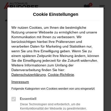
0
Zum
Hauptinhalt
Cookie Einstellungen
springen
Startseite
Fahrzeugangebote
Fahrzeugsuche
Wir nutzen Cookies, um Ihnen die bestmögliche
Nutzung unserer Webseite zu ermöglichen und unsere
Kommunikation mit Ihnen zu verbessern. Wir
berücksichtigen hierbei Ihre Präferenzen und
Fehler: Network Error
verarbeiten Daten für Marketing und Statistiken nur,
wenn Sie uns Ihre Einwilligung geben. Wenn Sie zu
Beim Laden ist ein Fehler aufgetreten.
einem späteren Zeitpunkt Ihre Meinung ändern, können
Hier sind ein paar Tipps, die dir helfen können:
Sie die Einwilligung jederzeit für die Zukunft widerrufen.
Weitere Informationen zum Umfang der
Überprüfe deine Firewall und deine
Datenverarbeitung finden Sie hier:
Internetverbindung.
Datenschutzerklärung
,
Cookie-Richtlinie
.
Laden andere Webseiten, zum Beispiel deine
Impressum
Suchmaschine?
Folgende Kategorien von Cookies werden von uns eingesetzt:
Prüfe deine Browsererweiterungen.
Manche Erweiterungen, wie Werbeblocker,
Essentiell
können das Laden bestimmter Seiten
Diese Technologien sind erforderlich, um die
verhindern. Funktioniert die Seite in einem
Kernfunktionalität der Webseite zu gewährleisten.