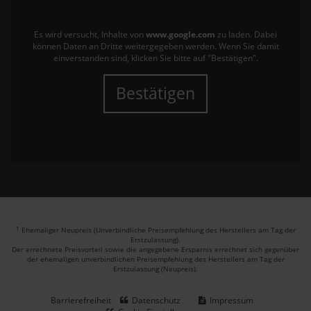
Es wird versucht, Inhalte von
www.google.com
zu laden. Dabei
können Daten an Dritte weitergegeben werden. Wenn Sie damit
einverstanden sind, klicken Sie bitte auf "Bestätigen".
Bestätigen
1
Ehemaliger Neupreis (Unverbindliche Preisempfehlung des Herstellers am Tag der
Erstzulassung).
Der errechnete Preisvorteil sowie die angegebene Ersparnis errechnet sich gegenüber
der ehemaligen unverbindlichen Preisempfehlung des Herstellers am Tag der
Erstzulassung (Neupreis).
Barrierefreiheit
Datenschutz
Impressum