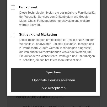
anderen Browser oder in einem privaten
Fenster?
Funktional
Diese Technologien bieten die bestmögliche Funktionalität
Starte dein Gerät neu.
der Webseite. Services von Drittanbietern wie Google
Das kann manchmal helfen, vorübergehende
Maps, Chats, Fahrzeugbewertungssystem und weitere
Probleme zu beheben.
werden aktiviert.
Stelle sicher, dass dein Browser und dein
Statistik und Marketing
Betriebssystem auf dem neuesten Stand
Diese Technologien ermöglichen es uns, die Nutzung der
sind.
Webseite zu analysieren, um die Leistung zu messen und
Veraltete Software birgt nicht nur ein
zu verbessern. Zudem werden Technologien eingesetzt,
Sicherheitsrisiko, sondern kann auch dazu
die von dritten Werbetreibenden verwendet werden, um
Sie auf anderen Webseiten zu verfolgen und um Anzeigen
führen, dass bestimmte Funktionen nicht mehr
zu schalten, die für Ihre Interessen relevant sind.
unterstützt werden.
Wende dich an den Webseitenbetreiber.
Speichern
Wenn du alle oben genannten Schritte versucht
Optionale Cookies ablehnen
hast, kontaktiere uns bitte. Wir werden
versuchen, das Problem zu beheben. Du kannst
Alle akzeptieren
uns diesen Text schicken, um uns bei der
Fehlersuche zu unterstützen: