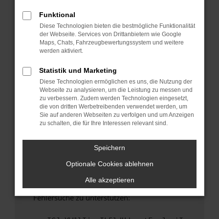
anderen Browser oder in einem privaten
Fenster?
Funktional
Diese Technologien bieten die bestmögliche Funktionalität
Starte dein Gerät neu.
der Webseite. Services von Drittanbietern wie Google
Das kann manchmal helfen, vorübergehende
Maps, Chats, Fahrzeugbewertungssystem und weitere
Probleme zu beheben.
werden aktiviert.
Stelle sicher, dass dein Browser und dein
Statistik und Marketing
Betriebssystem auf dem neuesten Stand
Diese Technologien ermöglichen es uns, die Nutzung der
sind.
Webseite zu analysieren, um die Leistung zu messen und
Veraltete Software birgt nicht nur ein
zu verbessern. Zudem werden Technologien eingesetzt,
Sicherheitsrisiko, sondern kann auch dazu
die von dritten Werbetreibenden verwendet werden, um
Sie auf anderen Webseiten zu verfolgen und um Anzeigen
führen, dass bestimmte Funktionen nicht mehr
zu schalten, die für Ihre Interessen relevant sind.
unterstützt werden.
Wende dich an den Webseitenbetreiber.
Speichern
Wenn du alle oben genannten Schritte versucht
Optionale Cookies ablehnen
hast, kontaktiere uns bitte. Wir werden
versuchen, das Problem zu beheben. Du kannst
Alle akzeptieren
uns diesen Text schicken, um uns bei der
Fehlersuche zu unterstützen: