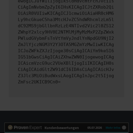
ewogICJuYW1lIjogIk5ldHdvcmtFcnJvciIs
CiAgImNvbmZpZyI6IHsKICAgICJtZXRob2Qi
OiAiR0VUIiwKICAgICJ1cmwiOiAiaHR0cHM6
Ly9hcGkueC5ha3MtcHJvZC5hdWRhcmlzLm5l
dC92MS9jbGllbnRzLzE4NTIvd2Vic2l0ZS12
ZWhpY2xlcy9HV0E2NTMlMjMyMzMxP2ZpZWxk
PWludGVybmFsTnVtYmVyJndlYnNpdGU9NjI2
ZmJlYjczNGM3Y2Y3OTA5MGZmYzMwIiwKICAg
ICJoZWFkZXJzIjoge30sCiAgICAiYm9keSI6
IG51bGwsCiAgICAiZXhwZWN0IjogewogICAg
ICAicmVzcG9uc2VUeXBlIjogIiIKICAgIH0s
CiAgICAidGltZW91dCI6IDAsCiAgICAicHJv
Z3Jlc3MiOiBudWxsLAogICAgInJpc2t5Ijog
ZmFsc2UKICB9Cn0=