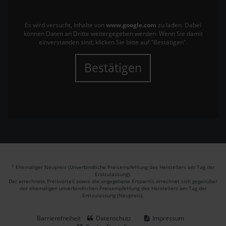
Es wird versucht, Inhalte von
www.google.com
zu laden. Dabei
können Daten an Dritte weitergegeben werden. Wenn Sie damit
einverstanden sind, klicken Sie bitte auf "Bestätigen".
Bestätigen
1
Ehemaliger Neupreis (Unverbindliche Preisempfehlung des Herstellers am Tag der
Erstzulassung).
Der errechnete Preisvorteil sowie die angegebene Ersparnis errechnet sich gegenüber
der ehemaligen unverbindlichen Preisempfehlung des Herstellers am Tag der
Erstzulassung (Neupreis).
Barrierefreiheit
Datenschutz
Impressum