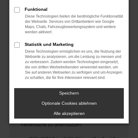
anderen Browser oder in einem privaten
Fenster?
Funktional
Diese Technologien bieten die bestmögliche Funktionalität
Starte dein Gerät neu.
der Webseite. Services von Drittanbietern wie Google
Das kann manchmal helfen, vorübergehende
Maps, Chats, Fahrzeugbewertungssystem und weitere
Probleme zu beheben.
werden aktiviert.
Stelle sicher, dass dein Browser und dein
Statistik und Marketing
Betriebssystem auf dem neuesten Stand
Diese Technologien ermöglichen es uns, die Nutzung der
sind.
Webseite zu analysieren, um die Leistung zu messen und
Veraltete Software birgt nicht nur ein
zu verbessern. Zudem werden Technologien eingesetzt,
Sicherheitsrisiko, sondern kann auch dazu
die von dritten Werbetreibenden verwendet werden, um
Sie auf anderen Webseiten zu verfolgen und um Anzeigen
führen, dass bestimmte Funktionen nicht mehr
zu schalten, die für Ihre Interessen relevant sind.
unterstützt werden.
Wende dich an den Webseitenbetreiber.
Speichern
Wenn du alle oben genannten Schritte versucht
Optionale Cookies ablehnen
hast, kontaktiere uns bitte. Wir werden
versuchen, das Problem zu beheben. Du kannst
Alle akzeptieren
uns diesen Text schicken, um uns bei der
Fehlersuche zu unterstützen: