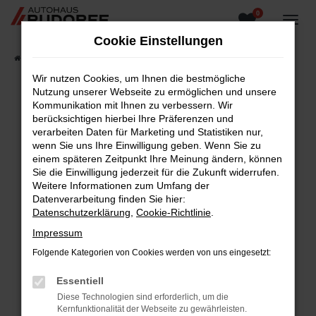
0
Zum
Hauptinhalt
Cookie Einstellungen
springen
Startseite
Fahrzeugangebote
Fahrzeugsuche
Wir nutzen Cookies, um Ihnen die bestmögliche
Nutzung unserer Webseite zu ermöglichen und unsere
Kommunikation mit Ihnen zu verbessern. Wir
berücksichtigen hierbei Ihre Präferenzen und
Fehler: Network Error
verarbeiten Daten für Marketing und Statistiken nur,
wenn Sie uns Ihre Einwilligung geben. Wenn Sie zu
Beim Laden ist ein Fehler aufgetreten.
einem späteren Zeitpunkt Ihre Meinung ändern, können
Hier sind ein paar Tipps, die dir helfen können:
Sie die Einwilligung jederzeit für die Zukunft widerrufen.
Weitere Informationen zum Umfang der
Überprüfe deine Firewall und deine
Datenverarbeitung finden Sie hier:
Internetverbindung.
Datenschutzerklärung
,
Cookie-Richtlinie
.
Laden andere Webseiten, zum Beispiel deine
Impressum
Suchmaschine?
Folgende Kategorien von Cookies werden von uns eingesetzt:
Prüfe deine Browsererweiterungen.
Manche Erweiterungen, wie Werbeblocker,
Essentiell
können das Laden bestimmter Seiten
Diese Technologien sind erforderlich, um die
verhindern. Funktioniert die Seite in einem
Kernfunktionalität der Webseite zu gewährleisten.