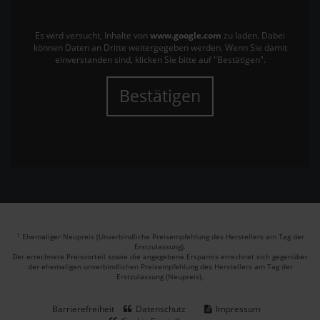
Es wird versucht, Inhalte von
www.google.com
zu laden. Dabei
können Daten an Dritte weitergegeben werden. Wenn Sie damit
einverstanden sind, klicken Sie bitte auf "Bestätigen".
Bestätigen
1
Ehemaliger Neupreis (Unverbindliche Preisempfehlung des Herstellers am Tag der
Erstzulassung).
Der errechnete Preisvorteil sowie die angegebene Ersparnis errechnet sich gegenüber
der ehemaligen unverbindlichen Preisempfehlung des Herstellers am Tag der
Erstzulassung (Neupreis).
Barrierefreiheit
Datenschutz
Impressum