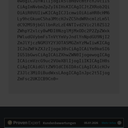
ewogICJuYW1lIjogIk5ldHdvcmtFcnJvciIs
CiAgImNvbmZpZyI6IHsKICAgICJtZXRob2Qi
OiAiR0VUIiwKICAgICJ1cmwiOiAiaHR0cHM6
Ly9hcGkueC5ha3MtcHJvZC5hdWRhcmlzLm5l
dC92MS9jbGllbnRzLzE4NTIvd2Vic2l0ZS12
ZWhpY2xlcy8wMDI0NzglMjMxODc2P2ZpZWxk
PWludGVybmFsTnVtYmVyJndlYnNpdGU9NjI2
ZmJlYjczNGM3Y2Y3OTA5MGZmYzMwIiwKICAg
ICJoZWFkZXJzIjoge30sCiAgICAiYm9keSI6
IG51bGwsCiAgICAiZXhwZWN0IjogewogICAg
ICAicmVzcG9uc2VUeXBlIjogIiIKICAgIH0s
CiAgICAidGltZW91dCI6IDAsCiAgICAicHJv
Z3Jlc3MiOiBudWxsLAogICAgInJpc2t5Ijog
ZmFsc2UKICB9Cn0=