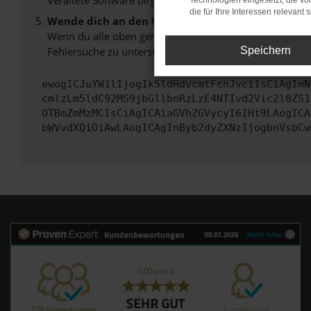
Veraltete Software birgt nicht nur ein Sicherheitsrisi
Technologien eingesetzt, die v
die für Ihre Interessen relevant s
Wende dich an den Webseitenbetreiber.
Wenn du alle oben genannten Schritte versucht hast, k
Fehlersuche zu unterstützen:
Speichern
ewogICJuYW1lIjogIk5ldHdvcmtFcnJvciIsCiAgImN
cmlzLm5ldC92MS9jbGllbnRzLzE4NTIvd2Vic2l0ZS1
OTBmZmMzMCIsCiAgICAiaGVhZGVycyI6IHt9LAogICA
bWVvdXQiOiAwLAogICAgInByb2dyZXNzIjogbnVsbCw