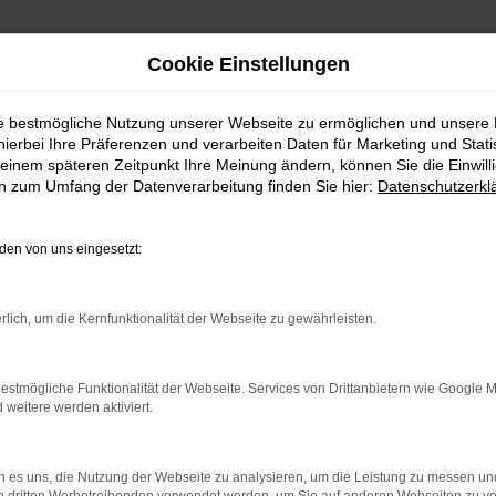
Cookie Einstellungen
ie bestmögliche Nutzung unserer Webseite zu ermöglichen und unsere
hierbei Ihre Präferenzen und verarbeiten Daten für Marketing und Stati
einem späteren Zeitpunkt Ihre Meinung ändern, können Sie die Einwillig
en zum Umfang der Datenverarbeitung finden Sie hier:
Datenschutzerkl
en von uns eingesetzt:
indung.
rlich, um die Kernfunktionalität der Webseite zu gewährleisten.
hine?
aden bestimmter Seiten verhindern. Funktioniert die Seite in e
estmögliche Funktionalität der Webseite. Services von Drittanbietern wie Google 
eitere werden aktiviert.
 zu beheben.
bssystem auf dem neuesten Stand sind.
 es uns, die Nutzung der Webseite zu analysieren, um die Leistung zu messen u