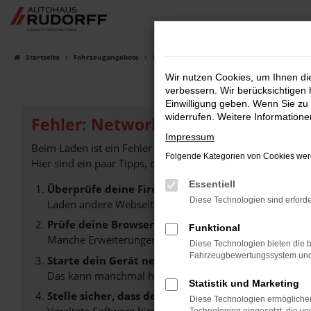
Zum
Hauptinhalt
springen
Startseite
Fahrzeugangebote
Fahrzeugsuche
Wir nutzen Cookies, um Ihnen d
verbessern. Wir berücksichtigen 
Einwilligung geben. Wenn Sie zu 
widerrufen. Weitere Information
Fehler: Network Error
Impressum
Beim Laden ist ein Fehler aufgetreten.
Folgende Kategorien von Cookies werd
Hier sind ein paar Tipps, die dir helfen können:
Essentiell
Überprüfe deine Firewall und deine Internetverb
Diese Technologien sind erforde
Laden andere Webseiten, zum Beispiel deine Suchmasc
Prüfe deine Browsererweiterungen.
Funktional
Manche Erweiterungen, wie Werbeblocker, können das L
Diese Technologien bieten die b
Fahrzeugbewertungssystem und w
Starte dein Gerät neu.
Das kann manchmal helfen, vorübergehende Probleme
Statistik und Marketing
Stelle sicher, dass dein Browser und dein Betrie
Diese Technologien ermöglichen