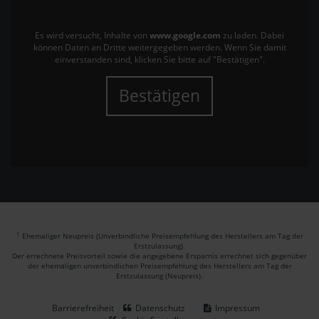
Es wird versucht, Inhalte von
www.google.com
zu laden. Dabei
können Daten an Dritte weitergegeben werden. Wenn Sie damit
einverstanden sind, klicken Sie bitte auf "Bestätigen".
Bestätigen
1
Ehemaliger Neupreis (Unverbindliche Preisempfehlung des Herstellers am Tag der
Erstzulassung).
Der errechnete Preisvorteil sowie die angegebene Ersparnis errechnet sich gegenüber
der ehemaligen unverbindlichen Preisempfehlung des Herstellers am Tag der
Erstzulassung (Neupreis).
Barrierefreiheit
Datenschutz
Impressum