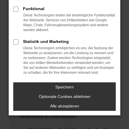
anderen Browser oder in einem privaten
Fenster?
Funktional
Diese Technologien bieten die bestmögliche Funktionalität
Starte dein Gerät neu.
der Webseite. Services von Drittanbietern wie Google
Das kann manchmal helfen, vorübergehende
Maps, Chats, Fahrzeugbewertungssystem und weitere
Probleme zu beheben.
werden aktiviert.
Stelle sicher, dass dein Browser und dein
Statistik und Marketing
Betriebssystem auf dem neuesten Stand
Diese Technologien ermöglichen es uns, die Nutzung der
sind.
Webseite zu analysieren, um die Leistung zu messen und
Veraltete Software birgt nicht nur ein
zu verbessern. Zudem werden Technologien eingesetzt,
Sicherheitsrisiko, sondern kann auch dazu
die von dritten Werbetreibenden verwendet werden, um
Sie auf anderen Webseiten zu verfolgen und um Anzeigen
führen, dass bestimmte Funktionen nicht mehr
zu schalten, die für Ihre Interessen relevant sind.
unterstützt werden.
Wende dich an den Webseitenbetreiber.
Speichern
Wenn du alle oben genannten Schritte versucht
Optionale Cookies ablehnen
hast, kontaktiere uns bitte. Wir werden
versuchen, das Problem zu beheben. Du kannst
Alle akzeptieren
uns diesen Text schicken, um uns bei der
Fehlersuche zu unterstützen: