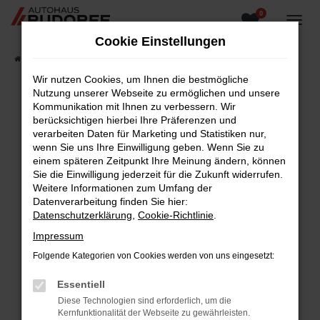
0
Zum
Hauptinhalt
Cookie Einstellungen
springen
Startseite
Fahrzeugangebote
Fahrzeugsuche
Wir nutzen Cookies, um Ihnen die bestmögliche
Nutzung unserer Webseite zu ermöglichen und unsere
Kommunikation mit Ihnen zu verbessern. Wir
berücksichtigen hierbei Ihre Präferenzen und
Fehler: Network Error
verarbeiten Daten für Marketing und Statistiken nur,
wenn Sie uns Ihre Einwilligung geben. Wenn Sie zu
Beim Laden ist ein Fehler aufgetreten.
einem späteren Zeitpunkt Ihre Meinung ändern, können
Hier sind ein paar Tipps, die dir helfen können:
Sie die Einwilligung jederzeit für die Zukunft widerrufen.
Weitere Informationen zum Umfang der
Überprüfe deine Firewall und deine
Datenverarbeitung finden Sie hier:
Internetverbindung.
Datenschutzerklärung
,
Cookie-Richtlinie
.
Laden andere Webseiten, zum Beispiel deine
Impressum
Suchmaschine?
Folgende Kategorien von Cookies werden von uns eingesetzt:
Prüfe deine Browsererweiterungen.
Manche Erweiterungen, wie Werbeblocker,
Essentiell
können das Laden bestimmter Seiten
Diese Technologien sind erforderlich, um die
verhindern. Funktioniert die Seite in einem
Kernfunktionalität der Webseite zu gewährleisten.