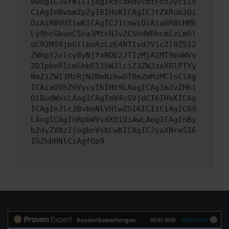
ewogICJuYW1lIjogIk5ldHdvcmtFcnJvciIs
CiAgImNvbmZpZyI6IHsKICAgICJtZXRob2Qi
OiAiR0VUIiwKICAgICJ1cmwiOiAiaHR0cHM6
Ly9hcGkueC5ha3MtcHJvZC5hdWRhcmlzLm5l
dC92MS9jbGllbnRzLzE4NTIvd2Vic2l0ZS12
ZWhpY2xlcy8yNjYxNDE2JTIzMjA1MT9maWVs
ZD1pbnRlcm5hbE51bWJlciZ3ZWJzaXRlPTYy
NmZiZWI3MzRjN2NmNzkwOTBmZmMzMCIsCiAg
ICAiaGVhZGVycyI6IHt9LAogICAgImJvZHki
OiBudWxsLAogICAgImV4cGVjdCI6IHsKICAg
ICAgInJlc3BvbnNlVHlwZSI6ICIiCiAgICB9
LAogICAgInRpbWVvdXQiOiAwLAogICAgInBy
b2dyZXNzIjogbnVsbCwKICAgICJyaXNreSI6
IGZhbHNlCiAgfQp9