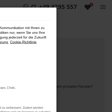
+49 4295 557
0
 Kommunikation mit Ihnen zu
stiken nur, wenn Sie uns Ihre
ung jederzeit für die Zukunft
ärung
,
Cookie-Richtlinie
.
inem anderen Browser oder in einem privaten Fenster?
Maps, Chats,
nd zu verbessern. Zudem werden