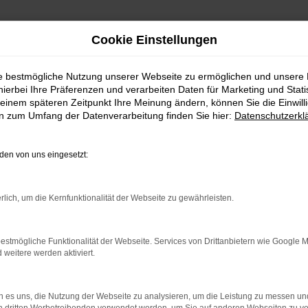
Cookie Einstellungen
ie bestmögliche Nutzung unserer Webseite zu ermöglichen und unsere
hierbei Ihre Präferenzen und verarbeiten Daten für Marketing und Stati
einem späteren Zeitpunkt Ihre Meinung ändern, können Sie die Einwillig
en zum Umfang der Datenverarbeitung finden Sie hier:
Datenschutzerkl
en von uns eingesetzt:
indung.
rlich, um die Kernfunktionalität der Webseite zu gewährleisten.
hine?
aden bestimmter Seiten verhindern. Funktioniert die Seite in e
estmögliche Funktionalität der Webseite. Services von Drittanbietern wie Google 
eitere werden aktiviert.
 zu beheben.
bssystem auf dem neuesten Stand sind.
 es uns, die Nutzung der Webseite zu analysieren, um die Leistung zu messen u