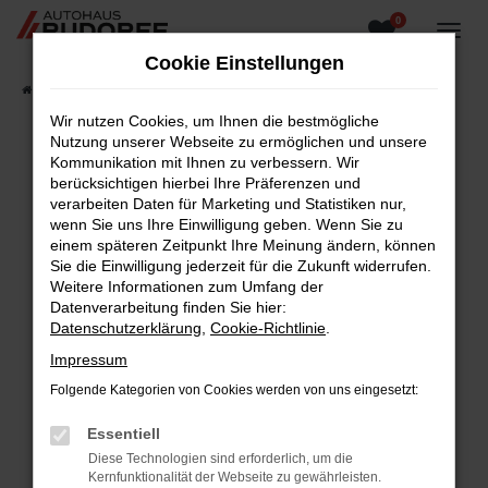
0
Zum
Hauptinhalt
Cookie Einstellungen
springen
Startseite
Fahrzeugangebote
Fahrzeugsuche
Wir nutzen Cookies, um Ihnen die bestmögliche
Nutzung unserer Webseite zu ermöglichen und unsere
Kommunikation mit Ihnen zu verbessern. Wir
berücksichtigen hierbei Ihre Präferenzen und
Fehler: Network Error
verarbeiten Daten für Marketing und Statistiken nur,
wenn Sie uns Ihre Einwilligung geben. Wenn Sie zu
Beim Laden ist ein Fehler aufgetreten.
einem späteren Zeitpunkt Ihre Meinung ändern, können
Hier sind ein paar Tipps, die dir helfen können:
Sie die Einwilligung jederzeit für die Zukunft widerrufen.
Weitere Informationen zum Umfang der
Überprüfe deine Firewall und deine
Datenverarbeitung finden Sie hier:
Internetverbindung.
Datenschutzerklärung
,
Cookie-Richtlinie
.
Laden andere Webseiten, zum Beispiel deine
Impressum
Suchmaschine?
Folgende Kategorien von Cookies werden von uns eingesetzt:
Prüfe deine Browsererweiterungen.
Manche Erweiterungen, wie Werbeblocker,
Essentiell
können das Laden bestimmter Seiten
Diese Technologien sind erforderlich, um die
verhindern. Funktioniert die Seite in einem
Kernfunktionalität der Webseite zu gewährleisten.