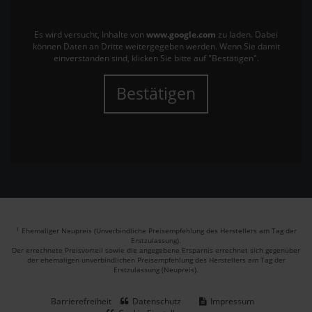
Es wird versucht, Inhalte von
www.google.com
zu laden. Dabei
können Daten an Dritte weitergegeben werden. Wenn Sie damit
einverstanden sind, klicken Sie bitte auf "Bestätigen".
Bestätigen
1
Ehemaliger Neupreis (Unverbindliche Preisempfehlung des Herstellers am Tag der
Erstzulassung).
Der errechnete Preisvorteil sowie die angegebene Ersparnis errechnet sich gegenüber
der ehemaligen unverbindlichen Preisempfehlung des Herstellers am Tag der
Erstzulassung (Neupreis).
Barrierefreiheit
Datenschutz
Impressum