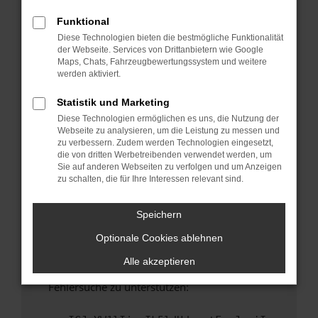
anderen Browser oder in einem privaten
Fenster?
Funktional
Diese Technologien bieten die bestmögliche Funktionalität
Starte dein Gerät neu.
der Webseite. Services von Drittanbietern wie Google
Das kann manchmal helfen, vorübergehende
Maps, Chats, Fahrzeugbewertungssystem und weitere
Probleme zu beheben.
werden aktiviert.
Stelle sicher, dass dein Browser und dein
Statistik und Marketing
Betriebssystem auf dem neuesten Stand
Diese Technologien ermöglichen es uns, die Nutzung der
sind.
Webseite zu analysieren, um die Leistung zu messen und
Veraltete Software birgt nicht nur ein
zu verbessern. Zudem werden Technologien eingesetzt,
Sicherheitsrisiko, sondern kann auch dazu
die von dritten Werbetreibenden verwendet werden, um
Sie auf anderen Webseiten zu verfolgen und um Anzeigen
führen, dass bestimmte Funktionen nicht mehr
zu schalten, die für Ihre Interessen relevant sind.
unterstützt werden.
Wende dich an den Webseitenbetreiber.
Speichern
Wenn du alle oben genannten Schritte versucht
Optionale Cookies ablehnen
hast, kontaktiere uns bitte. Wir werden
versuchen, das Problem zu beheben. Du kannst
Alle akzeptieren
uns diesen Text schicken, um uns bei der
Fehlersuche zu unterstützen: