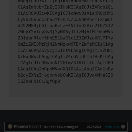
ewogICJuYW1lIjogIk5ldHdvcmtFcnJvciIs
CiAgImNvbmZpZyI6IHsKICAgICJtZXRob2Qi
OiAiR0VUIiwKICAgICJ1cmwiOiAiaHR0cHM6
Ly9hcGkueC5ha3MtcHJvZC5hdWRhcmlzLm5l
dC92MS9jbGllbnRzLzE4NTIvd2Vic2l0ZS12
ZWhpY2xlcy8yNjYyNDAyJTIzMjA1MT9maWVs
ZD1pbnRlcm5hbE51bWJlciZ3ZWJzaXRlPTYy
NmZiZWI3MzRjN2NmNzkwOTBmZmMzMCIsCiAg
ICAiaGVhZGVycyI6IHt9LAogICAgImJvZHki
OiBudWxsLAogICAgImV4cGVjdCI6IHsKICAg
ICAgInJlc3BvbnNlVHlwZSI6ICIiCiAgICB9
LAogICAgInRpbWVvdXQiOiAwLAogICAgInBy
b2dyZXNzIjogbnVsbCwKICAgICJyaXNreSI6
IGZhbHNlCiAgfQp9