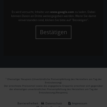
Es wird versucht, Inhalte von
www.google.com
zu laden. Dabei
können Daten an Dritte weitergegeben werden. Wenn Sie damit
einverstanden sind, klicken Sie bitte auf "Bestätigen".
Bestätigen
1
Ehemaliger Neupreis (Unverbindliche Preisempfehlung des Herstellers am Tag der
Erstzulassung).
Der errechnete Preisvorteil sowie die angegebene Ersparnis errechnet sich gegenüber
der ehemaligen unverbindlichen Preisempfehlung des Herstellers am Tag der
Erstzulassung (Neupreis).
Barrierefreiheit
Datenschutz
Impressum