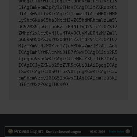
ewogICJuYW1lIjogIk5ldHdvcmtFcnJvciIs
CiAgImNvbmZpZyI6IHsKICAgICJtZXRob2Qi
OiAiR0VUIiwKICAgICJ1cmwiOiAiaHR0cHM6
Ly9hcGkueC5ha3MtcHJvZC5hdWRhcmlzLm5l
dC92MS9jbGllbnRzLzE4NTIvd2Vic2l0ZS12
ZWhpY2xlcy8yNjUwNTAyOCUyMzE0NzM/Zmll
bGQ9aW50ZXJuYWxOdW1iZXImd2Vic2l0ZT02
MjZmYmViNzM0YzdjZjc5MDkwZmZjMzAiLAog
ICAgImhlYWRlcnMiOiB7fSwKICAgICJib2R5
IjogbnVsbCwKICAgICJleHBlY3QiOiB7CiAg
ICAgICJyZXNwb25zZVR5cGUiOiAiIgogICAg
fSwKICAgICJ0aW1lb3V0IjogMCwKICAgICJw
cm9ncmVzcyI6IG51bGwsCiAgICAicmlza3ki
OiBmYWxzZQogIH0KfQ==