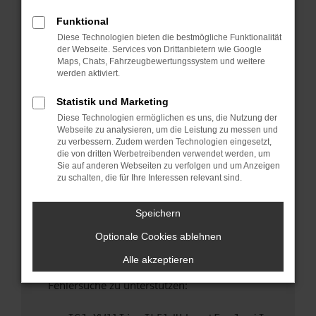
anderen Browser oder in einem privaten
Fenster?
Funktional
Diese Technologien bieten die bestmögliche Funktionalität
Starte dein Gerät neu.
der Webseite. Services von Drittanbietern wie Google
Das kann manchmal helfen, vorübergehende
Maps, Chats, Fahrzeugbewertungssystem und weitere
Probleme zu beheben.
werden aktiviert.
Stelle sicher, dass dein Browser und dein
Statistik und Marketing
Betriebssystem auf dem neuesten Stand
Diese Technologien ermöglichen es uns, die Nutzung der
sind.
Webseite zu analysieren, um die Leistung zu messen und
Veraltete Software birgt nicht nur ein
zu verbessern. Zudem werden Technologien eingesetzt,
Sicherheitsrisiko, sondern kann auch dazu
die von dritten Werbetreibenden verwendet werden, um
Sie auf anderen Webseiten zu verfolgen und um Anzeigen
führen, dass bestimmte Funktionen nicht mehr
zu schalten, die für Ihre Interessen relevant sind.
unterstützt werden.
Wende dich an den Webseitenbetreiber.
Speichern
Wenn du alle oben genannten Schritte versucht
Optionale Cookies ablehnen
hast, kontaktiere uns bitte. Wir werden
versuchen, das Problem zu beheben. Du kannst
Alle akzeptieren
uns diesen Text schicken, um uns bei der
Fehlersuche zu unterstützen: