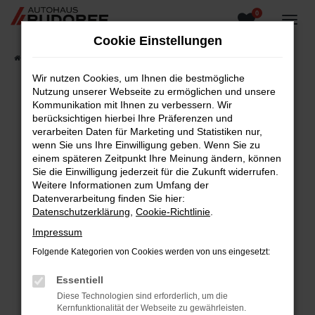
0
Zum
Hauptinhalt
Cookie Einstellungen
springen
Startseite
Fahrzeugangebote
Fahrzeugsuche
Wir nutzen Cookies, um Ihnen die bestmögliche
Nutzung unserer Webseite zu ermöglichen und unsere
Kommunikation mit Ihnen zu verbessern. Wir
berücksichtigen hierbei Ihre Präferenzen und
Fehler: Network Error
verarbeiten Daten für Marketing und Statistiken nur,
wenn Sie uns Ihre Einwilligung geben. Wenn Sie zu
Beim Laden ist ein Fehler aufgetreten.
einem späteren Zeitpunkt Ihre Meinung ändern, können
Hier sind ein paar Tipps, die dir helfen können:
Sie die Einwilligung jederzeit für die Zukunft widerrufen.
Weitere Informationen zum Umfang der
Überprüfe deine Firewall und deine
Datenverarbeitung finden Sie hier:
Internetverbindung.
Datenschutzerklärung
,
Cookie-Richtlinie
.
Laden andere Webseiten, zum Beispiel deine
Impressum
Suchmaschine?
Folgende Kategorien von Cookies werden von uns eingesetzt:
Prüfe deine Browsererweiterungen.
Manche Erweiterungen, wie Werbeblocker,
Essentiell
können das Laden bestimmter Seiten
Diese Technologien sind erforderlich, um die
verhindern. Funktioniert die Seite in einem
Kernfunktionalität der Webseite zu gewährleisten.