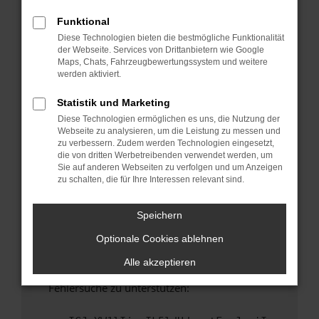
anderen Browser oder in einem privaten
Fenster?
Funktional
Diese Technologien bieten die bestmögliche Funktionalität
Starte dein Gerät neu.
der Webseite. Services von Drittanbietern wie Google
Das kann manchmal helfen, vorübergehende
Maps, Chats, Fahrzeugbewertungssystem und weitere
Probleme zu beheben.
werden aktiviert.
Stelle sicher, dass dein Browser und dein
Statistik und Marketing
Betriebssystem auf dem neuesten Stand
Diese Technologien ermöglichen es uns, die Nutzung der
sind.
Webseite zu analysieren, um die Leistung zu messen und
Veraltete Software birgt nicht nur ein
zu verbessern. Zudem werden Technologien eingesetzt,
Sicherheitsrisiko, sondern kann auch dazu
die von dritten Werbetreibenden verwendet werden, um
Sie auf anderen Webseiten zu verfolgen und um Anzeigen
führen, dass bestimmte Funktionen nicht mehr
zu schalten, die für Ihre Interessen relevant sind.
unterstützt werden.
Wende dich an den Webseitenbetreiber.
Speichern
Wenn du alle oben genannten Schritte versucht
Optionale Cookies ablehnen
hast, kontaktiere uns bitte. Wir werden
versuchen, das Problem zu beheben. Du kannst
Alle akzeptieren
uns diesen Text schicken, um uns bei der
Fehlersuche zu unterstützen: