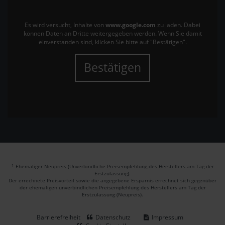
Es wird versucht, Inhalte von
www.google.com
zu laden. Dabei
können Daten an Dritte weitergegeben werden. Wenn Sie damit
einverstanden sind, klicken Sie bitte auf "Bestätigen".
Bestätigen
1
Ehemaliger Neupreis (Unverbindliche Preisempfehlung des Herstellers am Tag der
Erstzulassung).
Der errechnete Preisvorteil sowie die angegebene Ersparnis errechnet sich gegenüber
der ehemaligen unverbindlichen Preisempfehlung des Herstellers am Tag der
Erstzulassung (Neupreis).
Barrierefreiheit
Datenschutz
Impressum