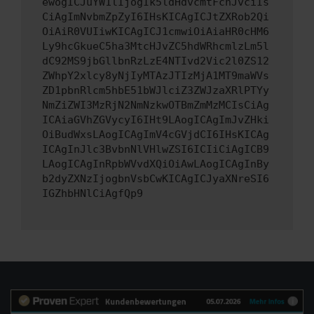
ewogICJuYW1lIjogIk5ldHdvcmtFcnJvciIs
CiAgImNvbmZpZyI6IHsKICAgICJtZXRob2Qi
OiAiR0VUIiwKICAgICJ1cmwiOiAiaHR0cHM6
Ly9hcGkueC5ha3MtcHJvZC5hdWRhcmlzLm5l
dC92MS9jbGllbnRzLzE4NTIvd2Vic2l0ZS12
ZWhpY2xlcy8yNjIyMTAzJTIzMjA1MT9maWVs
ZD1pbnRlcm5hbE51bWJlciZ3ZWJzaXRlPTYy
NmZiZWI3MzRjN2NmNzkwOTBmZmMzMCIsCiAg
ICAiaGVhZGVycyI6IHt9LAogICAgImJvZHki
OiBudWxsLAogICAgImV4cGVjdCI6IHsKICAg
ICAgInJlc3BvbnNlVHlwZSI6ICIiCiAgICB9
LAogICAgInRpbWVvdXQiOiAwLAogICAgInBy
b2dyZXNzIjogbnVsbCwKICAgICJyaXNreSI6
IGZhbHNlCiAgfQp9