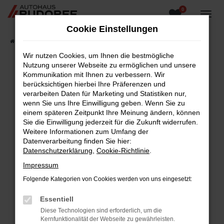
0
Zum
Hauptinhalt
Cookie Einstellungen
springen
Startseite
Fahrzeugangebote
Fahrzeugsuche
Wir nutzen Cookies, um Ihnen die bestmögliche
Nutzung unserer Webseite zu ermöglichen und unsere
Kommunikation mit Ihnen zu verbessern. Wir
berücksichtigen hierbei Ihre Präferenzen und
Fehler: Network Error
verarbeiten Daten für Marketing und Statistiken nur,
wenn Sie uns Ihre Einwilligung geben. Wenn Sie zu
Beim Laden ist ein Fehler aufgetreten.
einem späteren Zeitpunkt Ihre Meinung ändern, können
Hier sind ein paar Tipps, die dir helfen können:
Sie die Einwilligung jederzeit für die Zukunft widerrufen.
Weitere Informationen zum Umfang der
Überprüfe deine Firewall und deine
Datenverarbeitung finden Sie hier:
Internetverbindung.
Datenschutzerklärung
,
Cookie-Richtlinie
.
Laden andere Webseiten, zum Beispiel deine
Impressum
Suchmaschine?
Folgende Kategorien von Cookies werden von uns eingesetzt:
Prüfe deine Browsererweiterungen.
Manche Erweiterungen, wie Werbeblocker,
Essentiell
können das Laden bestimmter Seiten
Diese Technologien sind erforderlich, um die
verhindern. Funktioniert die Seite in einem
Kernfunktionalität der Webseite zu gewährleisten.