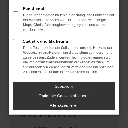
anderen Browser oder in einem privaten
Fenster?
Funktional
Diese Technologien bieten die bestmögliche Funktionalität
Starte dein Gerät neu.
der Webseite. Services von Drittanbietern wie Google
Das kann manchmal helfen, vorübergehende
Maps, Chats, Fahrzeugbewertungssystem und weitere
Probleme zu beheben.
werden aktiviert.
Stelle sicher, dass dein Browser und dein
Statistik und Marketing
Betriebssystem auf dem neuesten Stand
Diese Technologien ermöglichen es uns, die Nutzung der
sind.
Webseite zu analysieren, um die Leistung zu messen und
Veraltete Software birgt nicht nur ein
zu verbessern. Zudem werden Technologien eingesetzt,
Sicherheitsrisiko, sondern kann auch dazu
die von dritten Werbetreibenden verwendet werden, um
Sie auf anderen Webseiten zu verfolgen und um Anzeigen
führen, dass bestimmte Funktionen nicht mehr
zu schalten, die für Ihre Interessen relevant sind.
unterstützt werden.
Wende dich an den Webseitenbetreiber.
Speichern
Wenn du alle oben genannten Schritte versucht
Optionale Cookies ablehnen
hast, kontaktiere uns bitte. Wir werden
versuchen, das Problem zu beheben. Du kannst
Alle akzeptieren
uns diesen Text schicken, um uns bei der
Fehlersuche zu unterstützen: