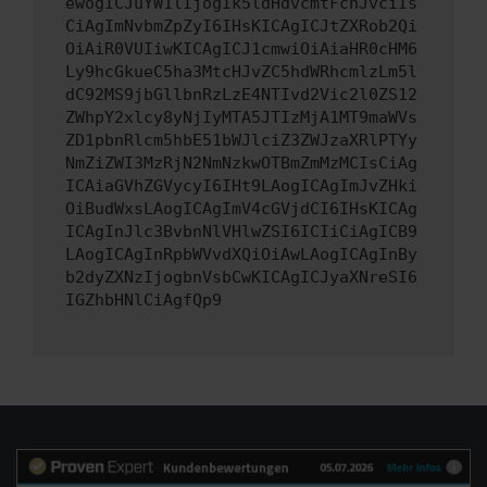
ewogICJuYW1lIjogIk5ldHdvcmtFcnJvciIs
CiAgImNvbmZpZyI6IHsKICAgICJtZXRob2Qi
OiAiR0VUIiwKICAgICJ1cmwiOiAiaHR0cHM6
Ly9hcGkueC5ha3MtcHJvZC5hdWRhcmlzLm5l
dC92MS9jbGllbnRzLzE4NTIvd2Vic2l0ZS12
ZWhpY2xlcy8yNjIyMTA5JTIzMjA1MT9maWVs
ZD1pbnRlcm5hbE51bWJlciZ3ZWJzaXRlPTYy
NmZiZWI3MzRjN2NmNzkwOTBmZmMzMCIsCiAg
ICAiaGVhZGVycyI6IHt9LAogICAgImJvZHki
OiBudWxsLAogICAgImV4cGVjdCI6IHsKICAg
ICAgInJlc3BvbnNlVHlwZSI6ICIiCiAgICB9
LAogICAgInRpbWVvdXQiOiAwLAogICAgInBy
b2dyZXNzIjogbnVsbCwKICAgICJyaXNreSI6
IGZhbHNlCiAgfQp9