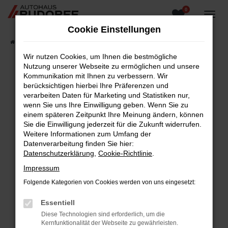
0
Zum
Hauptinhalt
Cookie Einstellungen
springen
Startseite
Fahrzeugangebote
Fahrzeugsuche
Wir nutzen Cookies, um Ihnen die bestmögliche
Nutzung unserer Webseite zu ermöglichen und unsere
Kommunikation mit Ihnen zu verbessern. Wir
berücksichtigen hierbei Ihre Präferenzen und
Fehler: Network Error
verarbeiten Daten für Marketing und Statistiken nur,
wenn Sie uns Ihre Einwilligung geben. Wenn Sie zu
Beim Laden ist ein Fehler aufgetreten.
einem späteren Zeitpunkt Ihre Meinung ändern, können
Hier sind ein paar Tipps, die dir helfen können:
Sie die Einwilligung jederzeit für die Zukunft widerrufen.
Weitere Informationen zum Umfang der
Überprüfe deine Firewall und deine
Datenverarbeitung finden Sie hier:
Internetverbindung.
Datenschutzerklärung
,
Cookie-Richtlinie
.
Laden andere Webseiten, zum Beispiel deine
Impressum
Suchmaschine?
Folgende Kategorien von Cookies werden von uns eingesetzt:
Prüfe deine Browsererweiterungen.
Manche Erweiterungen, wie Werbeblocker,
Essentiell
können das Laden bestimmter Seiten
Diese Technologien sind erforderlich, um die
verhindern. Funktioniert die Seite in einem
Kernfunktionalität der Webseite zu gewährleisten.