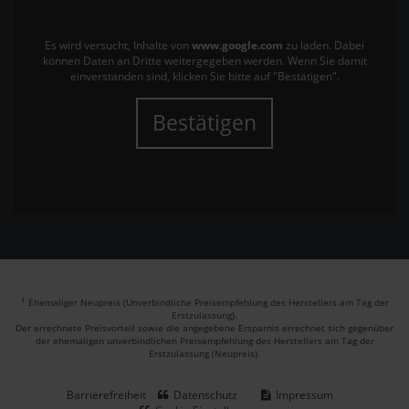
Es wird versucht, Inhalte von
www.google.com
zu laden. Dabei
können Daten an Dritte weitergegeben werden. Wenn Sie damit
einverstanden sind, klicken Sie bitte auf "Bestätigen".
Bestätigen
1
Ehemaliger Neupreis (Unverbindliche Preisempfehlung des Herstellers am Tag der
Erstzulassung).
Der errechnete Preisvorteil sowie die angegebene Ersparnis errechnet sich gegenüber
der ehemaligen unverbindlichen Preisempfehlung des Herstellers am Tag der
Erstzulassung (Neupreis).
Barrierefreiheit
Datenschutz
Impressum