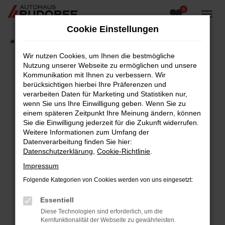
0
Zum
Hauptinhalt
Cookie Einstellungen
springen
Startseite
Fahrzeugangebote
Fahrzeugsuche
Wir nutzen Cookies, um Ihnen die bestmögliche
Nutzung unserer Webseite zu ermöglichen und unsere
Kommunikation mit Ihnen zu verbessern. Wir
berücksichtigen hierbei Ihre Präferenzen und
Fehler: Network Error
verarbeiten Daten für Marketing und Statistiken nur,
wenn Sie uns Ihre Einwilligung geben. Wenn Sie zu
Beim Laden ist ein Fehler aufgetreten.
einem späteren Zeitpunkt Ihre Meinung ändern, können
Hier sind ein paar Tipps, die dir helfen können:
Sie die Einwilligung jederzeit für die Zukunft widerrufen.
Weitere Informationen zum Umfang der
Überprüfe deine Firewall und deine
Datenverarbeitung finden Sie hier:
Internetverbindung.
Datenschutzerklärung
,
Cookie-Richtlinie
.
Laden andere Webseiten, zum Beispiel deine
Impressum
Suchmaschine?
Folgende Kategorien von Cookies werden von uns eingesetzt:
Prüfe deine Browsererweiterungen.
Manche Erweiterungen, wie Werbeblocker,
Essentiell
können das Laden bestimmter Seiten
Diese Technologien sind erforderlich, um die
verhindern. Funktioniert die Seite in einem
Kernfunktionalität der Webseite zu gewährleisten.