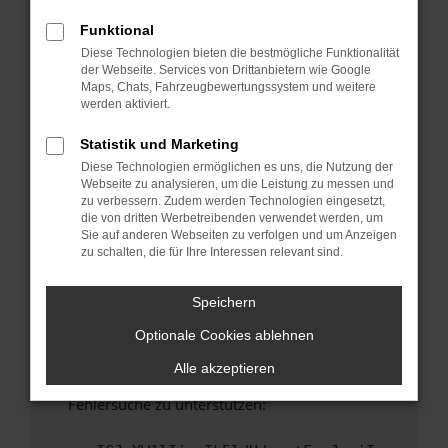
anderen Browser oder in einem privaten
Fenster?
Funktional
Diese Technologien bieten die bestmögliche Funktionalität
Starte dein Gerät neu.
der Webseite. Services von Drittanbietern wie Google
Das kann manchmal helfen, vorübergehende
Maps, Chats, Fahrzeugbewertungssystem und weitere
Probleme zu beheben.
werden aktiviert.
Stelle sicher, dass dein Browser und dein
Statistik und Marketing
Betriebssystem auf dem neuesten Stand
Diese Technologien ermöglichen es uns, die Nutzung der
sind.
Webseite zu analysieren, um die Leistung zu messen und
Veraltete Software birgt nicht nur ein
zu verbessern. Zudem werden Technologien eingesetzt,
Sicherheitsrisiko, sondern kann auch dazu
die von dritten Werbetreibenden verwendet werden, um
Sie auf anderen Webseiten zu verfolgen und um Anzeigen
führen, dass bestimmte Funktionen nicht mehr
zu schalten, die für Ihre Interessen relevant sind.
unterstützt werden.
Wende dich an den Webseitenbetreiber.
Speichern
Wenn du alle oben genannten Schritte versucht
Optionale Cookies ablehnen
hast, kontaktiere uns bitte. Wir werden
versuchen, das Problem zu beheben. Du kannst
Alle akzeptieren
uns diesen Text schicken, um uns bei der
Fehlersuche zu unterstützen: