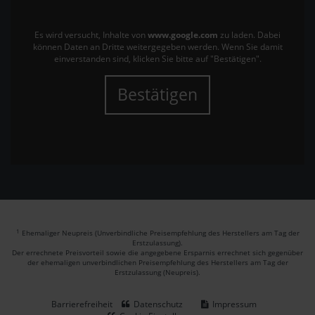
Es wird versucht, Inhalte von
www.google.com
zu laden. Dabei
können Daten an Dritte weitergegeben werden. Wenn Sie damit
einverstanden sind, klicken Sie bitte auf "Bestätigen".
Bestätigen
1
Ehemaliger Neupreis (Unverbindliche Preisempfehlung des Herstellers am Tag der
Erstzulassung).
Der errechnete Preisvorteil sowie die angegebene Ersparnis errechnet sich gegenüber
der ehemaligen unverbindlichen Preisempfehlung des Herstellers am Tag der
Erstzulassung (Neupreis).
Barrierefreiheit
Datenschutz
Impressum