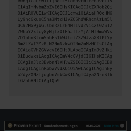
ewogICJuYW1lIjogIk5ldHdvcmtFcnJvciIs
CiAgImNvbmZpZyI6IHsKICAgICJtZXRob2Qi
OiAiR0VUIiwKICAgICJ1cmwiOiAiaHR0cHM6
Ly9hcGkueC5ha3MtcHJvZC5hdWRhcmlzLm5l
dC92MS9jbGllbnRzLzE4NTIvd2Vic2l0ZS12
ZWhpY2xlcy8yNjIxOTE5JTIzMjA1MT9maWVs
ZD1pbnRlcm5hbE51bWJlciZ3ZWJzaXRlPTYy
NmZiZWI3MzRjN2NmNzkwOTBmZmMzMCIsCiAg
ICAiaGVhZGVycyI6IHt9LAogICAgImJvZHki
OiBudWxsLAogICAgImV4cGVjdCI6IHsKICAg
ICAgInJlc3BvbnNlVHlwZSI6ICIiCiAgICB9
LAogICAgInRpbWVvdXQiOiAwLAogICAgInBy
b2dyZXNzIjogbnVsbCwKICAgICJyaXNreSI6
IGZhbHNlCiAgfQp9