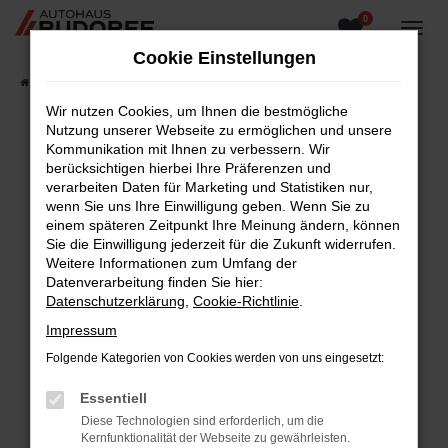
0
Zum
Hauptinhalt
Cookie Einstellungen
springen
Startseite
Fahrzeugangebote
Fahrzeugsuche
Wir nutzen Cookies, um Ihnen die bestmögliche
Nutzung unserer Webseite zu ermöglichen und unsere
Kommunikation mit Ihnen zu verbessern. Wir
berücksichtigen hierbei Ihre Präferenzen und
Fehler: Network Error
verarbeiten Daten für Marketing und Statistiken nur,
wenn Sie uns Ihre Einwilligung geben. Wenn Sie zu
Beim Laden ist ein Fehler aufgetreten.
einem späteren Zeitpunkt Ihre Meinung ändern, können
Hier sind ein paar Tipps, die dir helfen können:
Sie die Einwilligung jederzeit für die Zukunft widerrufen.
Weitere Informationen zum Umfang der
Überprüfe deine Firewall und deine
Datenverarbeitung finden Sie hier:
Internetverbindung.
Datenschutzerklärung
,
Cookie-Richtlinie
.
Laden andere Webseiten, zum Beispiel deine
Impressum
Suchmaschine?
Folgende Kategorien von Cookies werden von uns eingesetzt:
Prüfe deine Browsererweiterungen.
Manche Erweiterungen, wie Werbeblocker,
Essentiell
können das Laden bestimmter Seiten
Diese Technologien sind erforderlich, um die
verhindern. Funktioniert die Seite in einem
Kernfunktionalität der Webseite zu gewährleisten.