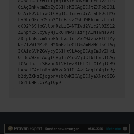
ewogICJuYW1lIjogIk5ldHdvcmtFcnJvciIs
CiAgImNvbmZpZyI6IHsKICAgICJtZXRob2Qi
OiAiR0VUIiwKICAgICJ1cmwiOiAiaHR0cHM6
Ly9hcGkueC5ha3MtcHJvZC5hdWRhcmlzLm5l
dC92MS9jbGllbnRzLzE4NTIvd2Vic2l0ZS12
ZWhpY2xlcy8yNjIxOTMwJTIzMjA1MT9maWVs
ZD1pbnRlcm5hbE51bWJlciZ3ZWJzaXRlPTYy
NmZiZWI3MzRjN2NmNzkwOTBmZmMzMCIsCiAg
ICAiaGVhZGVycyI6IHt9LAogICAgImJvZHki
OiBudWxsLAogICAgImV4cGVjdCI6IHsKICAg
ICAgInJlc3BvbnNlVHlwZSI6ICIiCiAgICB9
LAogICAgInRpbWVvdXQiOiAwLAogICAgInBy
b2dyZXNzIjogbnVsbCwKICAgICJyaXNreSI6
IGZhbHNlCiAgfQp9