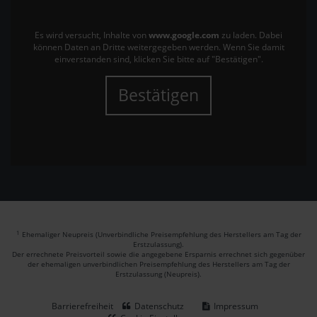
Es wird versucht, Inhalte von
www.google.com
zu laden. Dabei
können Daten an Dritte weitergegeben werden. Wenn Sie damit
einverstanden sind, klicken Sie bitte auf "Bestätigen".
Bestätigen
1
Ehemaliger Neupreis (Unverbindliche Preisempfehlung des Herstellers am Tag der
Erstzulassung).
Der errechnete Preisvorteil sowie die angegebene Ersparnis errechnet sich gegenüber
der ehemaligen unverbindlichen Preisempfehlung des Herstellers am Tag der
Erstzulassung (Neupreis).
Barrierefreiheit
Datenschutz
Impressum