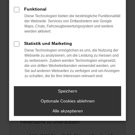
anderen Browser oder in einem privaten
Fenster?
Funktional
Diese Technologien bieten die bestmögliche Funktionalität
Starte dein Gerät neu.
der Webseite. Services von Drittanbietern wie Google
Das kann manchmal helfen, vorübergehende
Maps, Chats, Fahrzeugbewertungssystem und weitere
Probleme zu beheben.
werden aktiviert.
Stelle sicher, dass dein Browser und dein
Statistik und Marketing
Betriebssystem auf dem neuesten Stand
Diese Technologien ermöglichen es uns, die Nutzung der
sind.
Webseite zu analysieren, um die Leistung zu messen und
Veraltete Software birgt nicht nur ein
zu verbessern. Zudem werden Technologien eingesetzt,
Sicherheitsrisiko, sondern kann auch dazu
die von dritten Werbetreibenden verwendet werden, um
Sie auf anderen Webseiten zu verfolgen und um Anzeigen
führen, dass bestimmte Funktionen nicht mehr
zu schalten, die für Ihre Interessen relevant sind.
unterstützt werden.
Wende dich an den Webseitenbetreiber.
Speichern
Wenn du alle oben genannten Schritte versucht
Optionale Cookies ablehnen
hast, kontaktiere uns bitte. Wir werden
versuchen, das Problem zu beheben. Du kannst
Alle akzeptieren
uns diesen Text schicken, um uns bei der
Fehlersuche zu unterstützen: