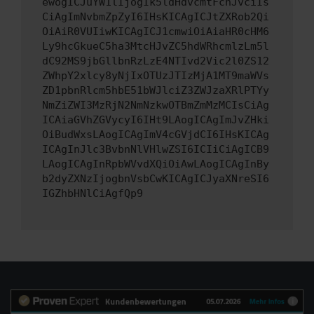
ewogICJuYW1lIjogIk5ldHdvcmtFcnJvciIs
CiAgImNvbmZpZyI6IHsKICAgICJtZXRob2Qi
OiAiR0VUIiwKICAgICJ1cmwiOiAiaHR0cHM6
Ly9hcGkueC5ha3MtcHJvZC5hdWRhcmlzLm5l
dC92MS9jbGllbnRzLzE4NTIvd2Vic2l0ZS12
ZWhpY2xlcy8yNjIxOTUzJTIzMjA1MT9maWVs
ZD1pbnRlcm5hbE51bWJlciZ3ZWJzaXRlPTYy
NmZiZWI3MzRjN2NmNzkwOTBmZmMzMCIsCiAg
ICAiaGVhZGVycyI6IHt9LAogICAgImJvZHki
OiBudWxsLAogICAgImV4cGVjdCI6IHsKICAg
ICAgInJlc3BvbnNlVHlwZSI6ICIiCiAgICB9
LAogICAgInRpbWVvdXQiOiAwLAogICAgInBy
b2dyZXNzIjogbnVsbCwKICAgICJyaXNreSI6
IGZhbHNlCiAgfQp9