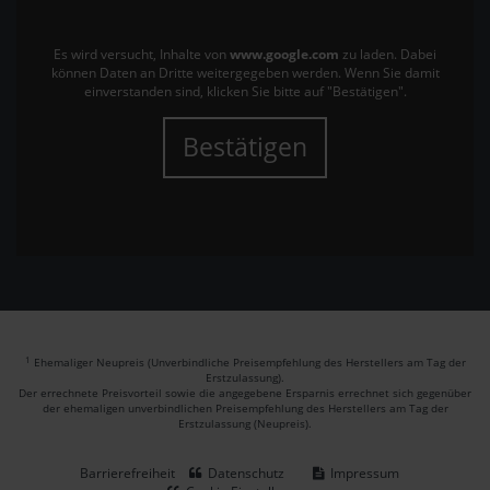
Es wird versucht, Inhalte von
www.google.com
zu laden. Dabei
können Daten an Dritte weitergegeben werden. Wenn Sie damit
einverstanden sind, klicken Sie bitte auf "Bestätigen".
Bestätigen
1
Ehemaliger Neupreis (Unverbindliche Preisempfehlung des Herstellers am Tag der
Erstzulassung).
Der errechnete Preisvorteil sowie die angegebene Ersparnis errechnet sich gegenüber
der ehemaligen unverbindlichen Preisempfehlung des Herstellers am Tag der
Erstzulassung (Neupreis).
Barrierefreiheit
Datenschutz
Impressum