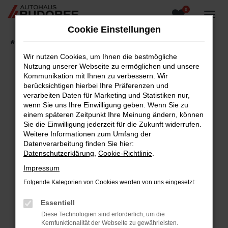
0
Zum
Hauptinhalt
Cookie Einstellungen
springen
Startseite
Fahrzeugangebote
Fahrzeugsuche
Wir nutzen Cookies, um Ihnen die bestmögliche
Nutzung unserer Webseite zu ermöglichen und unsere
Kommunikation mit Ihnen zu verbessern. Wir
berücksichtigen hierbei Ihre Präferenzen und
Fehler: Network Error
verarbeiten Daten für Marketing und Statistiken nur,
wenn Sie uns Ihre Einwilligung geben. Wenn Sie zu
Beim Laden ist ein Fehler aufgetreten.
einem späteren Zeitpunkt Ihre Meinung ändern, können
Hier sind ein paar Tipps, die dir helfen können:
Sie die Einwilligung jederzeit für die Zukunft widerrufen.
Weitere Informationen zum Umfang der
Überprüfe deine Firewall und deine
Datenverarbeitung finden Sie hier:
Internetverbindung.
Datenschutzerklärung
,
Cookie-Richtlinie
.
Laden andere Webseiten, zum Beispiel deine
Impressum
Suchmaschine?
Folgende Kategorien von Cookies werden von uns eingesetzt:
Prüfe deine Browsererweiterungen.
Manche Erweiterungen, wie Werbeblocker,
Essentiell
können das Laden bestimmter Seiten
Diese Technologien sind erforderlich, um die
verhindern. Funktioniert die Seite in einem
Kernfunktionalität der Webseite zu gewährleisten.