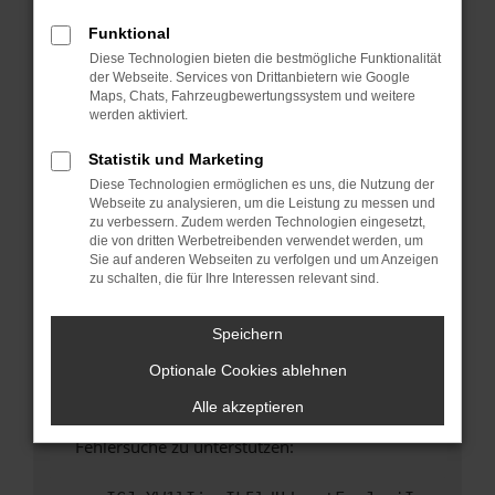
anderen Browser oder in einem privaten
Fenster?
Funktional
Diese Technologien bieten die bestmögliche Funktionalität
Starte dein Gerät neu.
der Webseite. Services von Drittanbietern wie Google
Das kann manchmal helfen, vorübergehende
Maps, Chats, Fahrzeugbewertungssystem und weitere
Probleme zu beheben.
werden aktiviert.
Stelle sicher, dass dein Browser und dein
Statistik und Marketing
Betriebssystem auf dem neuesten Stand
Diese Technologien ermöglichen es uns, die Nutzung der
sind.
Webseite zu analysieren, um die Leistung zu messen und
Veraltete Software birgt nicht nur ein
zu verbessern. Zudem werden Technologien eingesetzt,
Sicherheitsrisiko, sondern kann auch dazu
die von dritten Werbetreibenden verwendet werden, um
Sie auf anderen Webseiten zu verfolgen und um Anzeigen
führen, dass bestimmte Funktionen nicht mehr
zu schalten, die für Ihre Interessen relevant sind.
unterstützt werden.
Wende dich an den Webseitenbetreiber.
Speichern
Wenn du alle oben genannten Schritte versucht
Optionale Cookies ablehnen
hast, kontaktiere uns bitte. Wir werden
versuchen, das Problem zu beheben. Du kannst
Alle akzeptieren
uns diesen Text schicken, um uns bei der
Fehlersuche zu unterstützen: