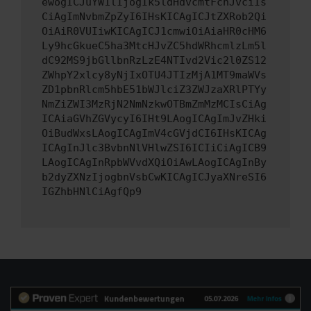
ewogICJuYW1lIjogIk5ldHdvcmtFcnJvciIs
CiAgImNvbmZpZyI6IHsKICAgICJtZXRob2Qi
OiAiR0VUIiwKICAgICJ1cmwiOiAiaHR0cHM6
Ly9hcGkueC5ha3MtcHJvZC5hdWRhcmlzLm5l
dC92MS9jbGllbnRzLzE4NTIvd2Vic2l0ZS12
ZWhpY2xlcy8yNjIxOTU4JTIzMjA1MT9maWVs
ZD1pbnRlcm5hbE51bWJlciZ3ZWJzaXRlPTYy
NmZiZWI3MzRjN2NmNzkwOTBmZmMzMCIsCiAg
ICAiaGVhZGVycyI6IHt9LAogICAgImJvZHki
OiBudWxsLAogICAgImV4cGVjdCI6IHsKICAg
ICAgInJlc3BvbnNlVHlwZSI6ICIiCiAgICB9
LAogICAgInRpbWVvdXQiOiAwLAogICAgInBy
b2dyZXNzIjogbnVsbCwKICAgICJyaXNreSI6
IGZhbHNlCiAgfQp9