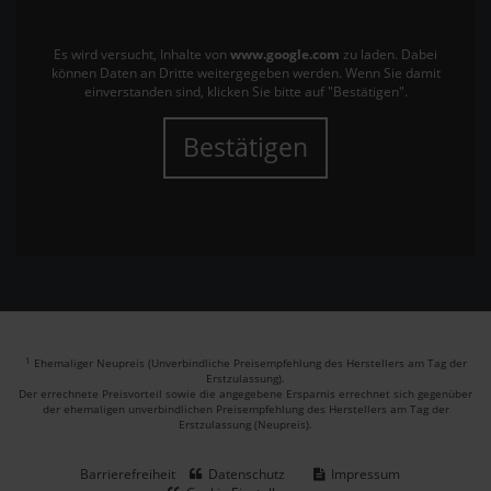
Es wird versucht, Inhalte von
www.google.com
zu laden. Dabei
können Daten an Dritte weitergegeben werden. Wenn Sie damit
einverstanden sind, klicken Sie bitte auf "Bestätigen".
Bestätigen
1
Ehemaliger Neupreis (Unverbindliche Preisempfehlung des Herstellers am Tag der
Erstzulassung).
Der errechnete Preisvorteil sowie die angegebene Ersparnis errechnet sich gegenüber
der ehemaligen unverbindlichen Preisempfehlung des Herstellers am Tag der
Erstzulassung (Neupreis).
Barrierefreiheit
Datenschutz
Impressum