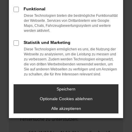
anderen Browser oder in einem privaten
Fenster?
Funktional
Diese Technologien bieten die bestmögliche Funktionalität
Starte dein Gerät neu.
der Webseite. Services von Drittanbietern wie Google
Das kann manchmal helfen, vorübergehende
Maps, Chats, Fahrzeugbewertungssystem und weitere
Probleme zu beheben.
werden aktiviert.
Stelle sicher, dass dein Browser und dein
Statistik und Marketing
Betriebssystem auf dem neuesten Stand
Diese Technologien ermöglichen es uns, die Nutzung der
sind.
Webseite zu analysieren, um die Leistung zu messen und
Veraltete Software birgt nicht nur ein
zu verbessern. Zudem werden Technologien eingesetzt,
Sicherheitsrisiko, sondern kann auch dazu
die von dritten Werbetreibenden verwendet werden, um
Sie auf anderen Webseiten zu verfolgen und um Anzeigen
führen, dass bestimmte Funktionen nicht mehr
zu schalten, die für Ihre Interessen relevant sind.
unterstützt werden.
Wende dich an den Webseitenbetreiber.
Speichern
Wenn du alle oben genannten Schritte versucht
Optionale Cookies ablehnen
hast, kontaktiere uns bitte. Wir werden
versuchen, das Problem zu beheben. Du kannst
Alle akzeptieren
uns diesen Text schicken, um uns bei der
Fehlersuche zu unterstützen: