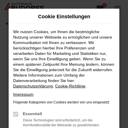
0
Zum
Hauptinhalt
Cookie Einstellungen
springen
Startseite
Fahrzeugangebote
Fahrzeugsuche
Wir nutzen Cookies, um Ihnen die bestmögliche
Nutzung unserer Webseite zu ermöglichen und unsere
Kommunikation mit Ihnen zu verbessern. Wir
berücksichtigen hierbei Ihre Präferenzen und
Fehler: Network Error
verarbeiten Daten für Marketing und Statistiken nur,
wenn Sie uns Ihre Einwilligung geben. Wenn Sie zu
Beim Laden ist ein Fehler aufgetreten.
einem späteren Zeitpunkt Ihre Meinung ändern, können
Hier sind ein paar Tipps, die dir helfen können:
Sie die Einwilligung jederzeit für die Zukunft widerrufen.
Weitere Informationen zum Umfang der
Überprüfe deine Firewall und deine
Datenverarbeitung finden Sie hier:
Internetverbindung.
Datenschutzerklärung
,
Cookie-Richtlinie
.
Laden andere Webseiten, zum Beispiel deine
Impressum
Suchmaschine?
Folgende Kategorien von Cookies werden von uns eingesetzt:
Prüfe deine Browsererweiterungen.
Manche Erweiterungen, wie Werbeblocker,
Essentiell
können das Laden bestimmter Seiten
Diese Technologien sind erforderlich, um die
verhindern. Funktioniert die Seite in einem
Kernfunktionalität der Webseite zu gewährleisten.