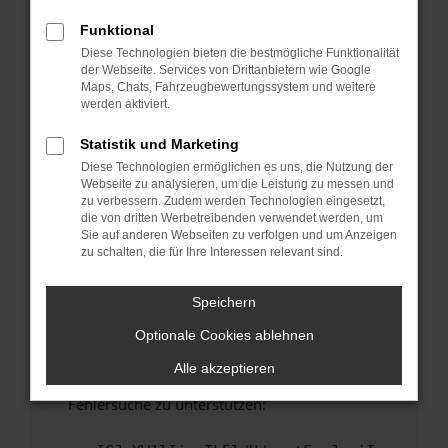
anderen Browser oder in einem privaten
Fenster?
Funktional
Diese Technologien bieten die bestmögliche Funktionalität
Starte dein Gerät neu.
der Webseite. Services von Drittanbietern wie Google
Das kann manchmal helfen, vorübergehende
Maps, Chats, Fahrzeugbewertungssystem und weitere
Probleme zu beheben.
werden aktiviert.
Stelle sicher, dass dein Browser und dein
Statistik und Marketing
Betriebssystem auf dem neuesten Stand
Diese Technologien ermöglichen es uns, die Nutzung der
sind.
Webseite zu analysieren, um die Leistung zu messen und
Veraltete Software birgt nicht nur ein
zu verbessern. Zudem werden Technologien eingesetzt,
Sicherheitsrisiko, sondern kann auch dazu
die von dritten Werbetreibenden verwendet werden, um
Sie auf anderen Webseiten zu verfolgen und um Anzeigen
führen, dass bestimmte Funktionen nicht mehr
zu schalten, die für Ihre Interessen relevant sind.
unterstützt werden.
Wende dich an den Webseitenbetreiber.
Speichern
Wenn du alle oben genannten Schritte versucht
Optionale Cookies ablehnen
hast, kontaktiere uns bitte. Wir werden
versuchen, das Problem zu beheben. Du kannst
Alle akzeptieren
uns diesen Text schicken, um uns bei der
Fehlersuche zu unterstützen: