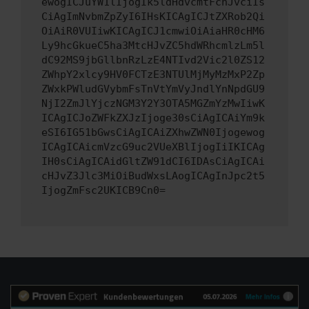
ewogICJuYW1lIjogIk5ldHdvcmtFcnJvciIs
CiAgImNvbmZpZyI6IHsKICAgICJtZXRob2Qi
OiAiR0VUIiwKICAgICJ1cmwiOiAiaHR0cHM6
Ly9hcGkueC5ha3MtcHJvZC5hdWRhcmlzLm5l
dC92MS9jbGllbnRzLzE4NTIvd2Vic2l0ZS12
ZWhpY2xlcy9HV0FCTzE3NTUlMjMyMzMxP2Zp
ZWxkPWludGVybmFsTnVtYmVyJndlYnNpdGU9
NjI2ZmJlYjczNGM3Y2Y3OTA5MGZmYzMwIiwK
ICAgICJoZWFkZXJzIjoge30sCiAgICAiYm9k
eSI6IG51bGwsCiAgICAiZXhwZWN0Ijogewog
ICAgICAicmVzcG9uc2VUeXBlIjogIiIKICAg
IH0sCiAgICAidGltZW91dCI6IDAsCiAgICAi
cHJvZ3Jlc3MiOiBudWxsLAogICAgInJpc2t5
IjogZmFsc2UKICB9Cn0=