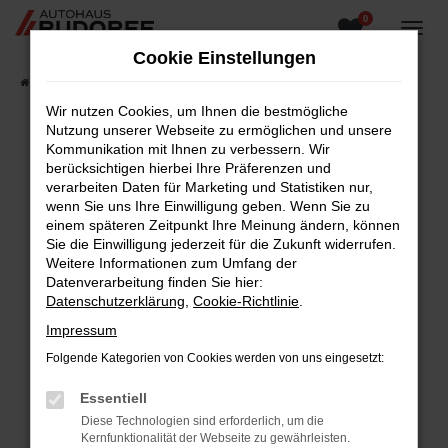
0
Zum
Hauptinhalt
Cookie Einstellungen
springen
Startseite
Fahrzeugangebote
Fahrzeugsuche
Wir nutzen Cookies, um Ihnen die bestmögliche
Nutzung unserer Webseite zu ermöglichen und unsere
Kommunikation mit Ihnen zu verbessern. Wir
berücksichtigen hierbei Ihre Präferenzen und
Fehler: Network Error
verarbeiten Daten für Marketing und Statistiken nur,
wenn Sie uns Ihre Einwilligung geben. Wenn Sie zu
Beim Laden ist ein Fehler aufgetreten.
einem späteren Zeitpunkt Ihre Meinung ändern, können
Hier sind ein paar Tipps, die dir helfen können:
Sie die Einwilligung jederzeit für die Zukunft widerrufen.
Weitere Informationen zum Umfang der
Überprüfe deine Firewall und deine
Datenverarbeitung finden Sie hier:
Internetverbindung.
Datenschutzerklärung
,
Cookie-Richtlinie
.
Laden andere Webseiten, zum Beispiel deine
Impressum
Suchmaschine?
Folgende Kategorien von Cookies werden von uns eingesetzt:
Prüfe deine Browsererweiterungen.
Manche Erweiterungen, wie Werbeblocker,
Essentiell
können das Laden bestimmter Seiten
Diese Technologien sind erforderlich, um die
verhindern. Funktioniert die Seite in einem
Kernfunktionalität der Webseite zu gewährleisten.