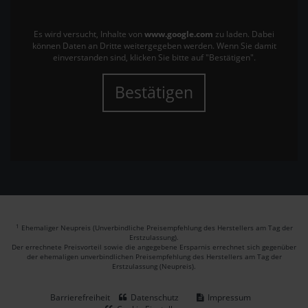
Es wird versucht, Inhalte von
www.google.com
zu laden. Dabei
können Daten an Dritte weitergegeben werden. Wenn Sie damit
einverstanden sind, klicken Sie bitte auf "Bestätigen".
Bestätigen
1
Ehemaliger Neupreis (Unverbindliche Preisempfehlung des Herstellers am Tag der
Erstzulassung).
Der errechnete Preisvorteil sowie die angegebene Ersparnis errechnet sich gegenüber
der ehemaligen unverbindlichen Preisempfehlung des Herstellers am Tag der
Erstzulassung (Neupreis).
Barrierefreiheit
Datenschutz
Impressum