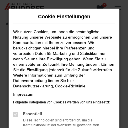
0
Zum
Hauptinhalt
Cookie Einstellungen
springen
Startseite
Fahrzeugangebote
Fahrzeugsuche
Wir nutzen Cookies, um Ihnen die bestmögliche
Nutzung unserer Webseite zu ermöglichen und unsere
Kommunikation mit Ihnen zu verbessern. Wir
berücksichtigen hierbei Ihre Präferenzen und
Fehler: Network Error
verarbeiten Daten für Marketing und Statistiken nur,
wenn Sie uns Ihre Einwilligung geben. Wenn Sie zu
Beim Laden ist ein Fehler aufgetreten.
einem späteren Zeitpunkt Ihre Meinung ändern, können
Hier sind ein paar Tipps, die dir helfen können:
Sie die Einwilligung jederzeit für die Zukunft widerrufen.
Weitere Informationen zum Umfang der
Überprüfe deine Firewall und deine
Datenverarbeitung finden Sie hier:
Internetverbindung.
Datenschutzerklärung
,
Cookie-Richtlinie
.
Laden andere Webseiten, zum Beispiel deine
Impressum
Suchmaschine?
Folgende Kategorien von Cookies werden von uns eingesetzt:
Prüfe deine Browsererweiterungen.
Manche Erweiterungen, wie Werbeblocker,
Essentiell
können das Laden bestimmter Seiten
Diese Technologien sind erforderlich, um die
verhindern. Funktioniert die Seite in einem
Kernfunktionalität der Webseite zu gewährleisten.