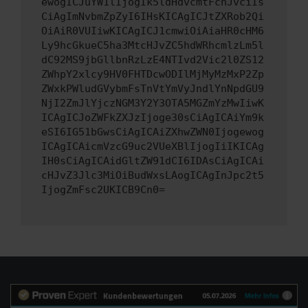
ewogICJuYW1lIjogIk5ldHdvcmtFcnJvciIs
CiAgImNvbmZpZyI6IHsKICAgICJtZXRob2Qi
OiAiR0VUIiwKICAgICJ1cmwiOiAiaHR0cHM6
Ly9hcGkueC5ha3MtcHJvZC5hdWRhcmlzLm5l
dC92MS9jbGllbnRzLzE4NTIvd2Vic2l0ZS12
ZWhpY2xlcy9HV0FHTDcwODIlMjMyMzMxP2Zp
ZWxkPWludGVybmFsTnVtYmVyJndlYnNpdGU9
NjI2ZmJlYjczNGM3Y2Y3OTA5MGZmYzMwIiwK
ICAgICJoZWFkZXJzIjoge30sCiAgICAiYm9k
eSI6IG51bGwsCiAgICAiZXhwZWN0Ijogewog
ICAgICAicmVzcG9uc2VUeXBlIjogIiIKICAg
IH0sCiAgICAidGltZW91dCI6IDAsCiAgICAi
cHJvZ3Jlc3MiOiBudWxsLAogICAgInJpc2t5
IjogZmFsc2UKICB9Cn0=