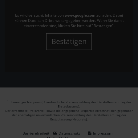
Es wird versucht, Inhalte von
www.google.com
zu laden. Dabei
können Daten an Dritte weitergegeben werden. Wenn Sie damit
einverstanden sind, klicken Sie bitte auf "Bestätigen".
Bestätigen
1
Ehemaliger Neupreis (Unverbindliche Preisempfehlung des Herstellers am Tag der
Erstzulassung).
Der errechnete Preisvorteil sowie die angegebene Ersparnis errechnet sich gegenüber
der ehemaligen unverbindlichen Preisempfehlung des Herstellers am Tag der
Erstzulassung (Neupreis).
Barrierefreiheit
Datenschutz
Impressum