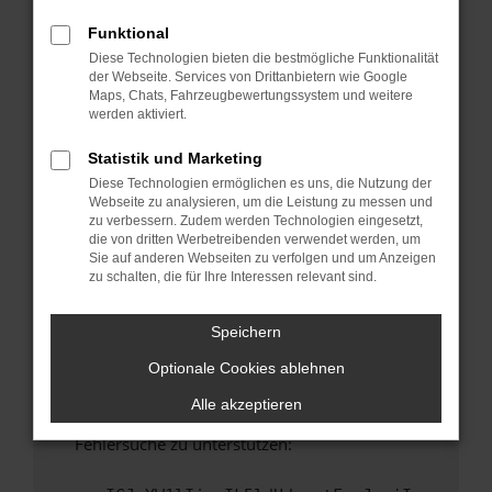
anderen Browser oder in einem privaten
Fenster?
Funktional
Diese Technologien bieten die bestmögliche Funktionalität
Starte dein Gerät neu.
der Webseite. Services von Drittanbietern wie Google
Das kann manchmal helfen, vorübergehende
Maps, Chats, Fahrzeugbewertungssystem und weitere
Probleme zu beheben.
werden aktiviert.
Stelle sicher, dass dein Browser und dein
Statistik und Marketing
Betriebssystem auf dem neuesten Stand
Diese Technologien ermöglichen es uns, die Nutzung der
sind.
Webseite zu analysieren, um die Leistung zu messen und
Veraltete Software birgt nicht nur ein
zu verbessern. Zudem werden Technologien eingesetzt,
Sicherheitsrisiko, sondern kann auch dazu
die von dritten Werbetreibenden verwendet werden, um
Sie auf anderen Webseiten zu verfolgen und um Anzeigen
führen, dass bestimmte Funktionen nicht mehr
zu schalten, die für Ihre Interessen relevant sind.
unterstützt werden.
Wende dich an den Webseitenbetreiber.
Speichern
Wenn du alle oben genannten Schritte versucht
Optionale Cookies ablehnen
hast, kontaktiere uns bitte. Wir werden
versuchen, das Problem zu beheben. Du kannst
Alle akzeptieren
uns diesen Text schicken, um uns bei der
Fehlersuche zu unterstützen: