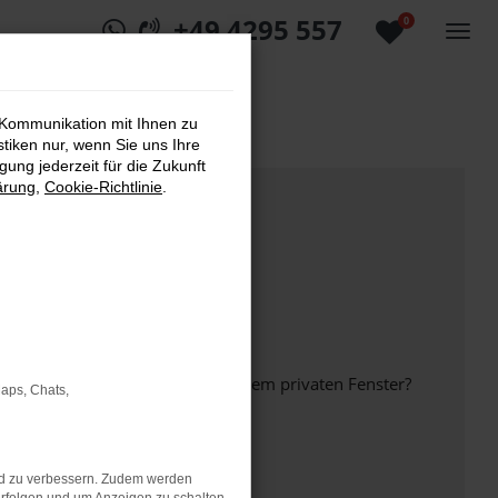
+49 4295 557
0
 Kommunikation mit Ihnen zu
stiken nur, wenn Sie uns Ihre
ung jederzeit für die Zukunft
ärung
,
Cookie-Richtlinie
.
inem anderen Browser oder in einem privaten Fenster?
Maps, Chats,
nd zu verbessern. Zudem werden