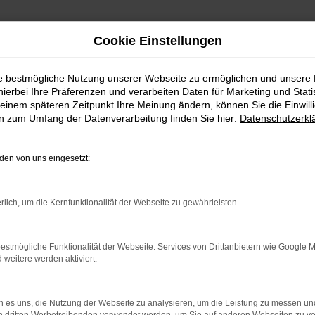
Cookie Einstellungen
ie bestmögliche Nutzung unserer Webseite zu ermöglichen und unsere
hierbei Ihre Präferenzen und verarbeiten Daten für Marketing und Stati
einem späteren Zeitpunkt Ihre Meinung ändern, können Sie die Einwillig
en zum Umfang der Datenverarbeitung finden Sie hier:
Datenschutzerkl
en von uns eingesetzt:
indung.
rlich, um die Kernfunktionalität der Webseite zu gewährleisten.
hine?
aden bestimmter Seiten verhindern. Funktioniert die Seite in e
estmögliche Funktionalität der Webseite. Services von Drittanbietern wie Google 
eitere werden aktiviert.
 zu beheben.
bssystem auf dem neuesten Stand sind.
 es uns, die Nutzung der Webseite zu analysieren, um die Leistung zu messen u