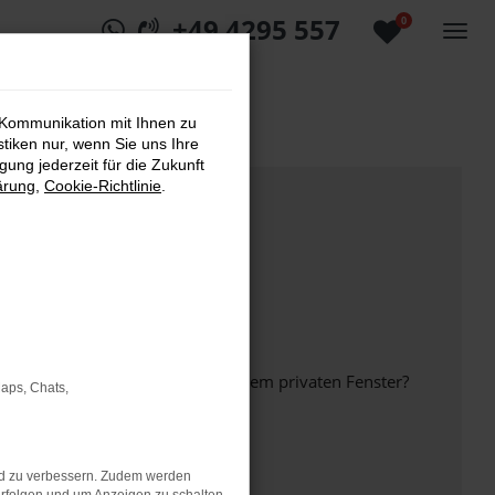
+49 4295 557
0
 Kommunikation mit Ihnen zu
stiken nur, wenn Sie uns Ihre
ung jederzeit für die Zukunft
ärung
,
Cookie-Richtlinie
.
inem anderen Browser oder in einem privaten Fenster?
Maps, Chats,
nd zu verbessern. Zudem werden