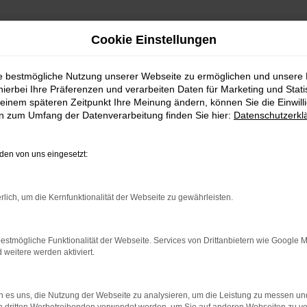
Cookie Einstellungen
ie bestmögliche Nutzung unserer Webseite zu ermöglichen und unsere
hierbei Ihre Präferenzen und verarbeiten Daten für Marketing und Stati
einem späteren Zeitpunkt Ihre Meinung ändern, können Sie die Einwillig
en zum Umfang der Datenverarbeitung finden Sie hier:
Datenschutzerkl
en von uns eingesetzt:
indung.
rlich, um die Kernfunktionalität der Webseite zu gewährleisten.
hine?
aden bestimmter Seiten verhindern. Funktioniert die Seite in e
estmögliche Funktionalität der Webseite. Services von Drittanbietern wie Google 
eitere werden aktiviert.
 zu beheben.
bssystem auf dem neuesten Stand sind.
 es uns, die Nutzung der Webseite zu analysieren, um die Leistung zu messen u