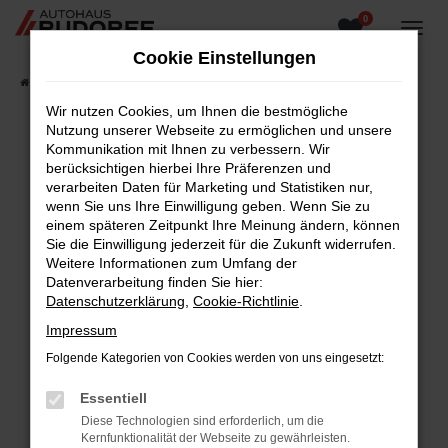
0
Zum
Hauptinhalt
Cookie Einstellungen
springen
Startseite
Fahrzeugangebote
Fahrzeugsuche
Wir nutzen Cookies, um Ihnen die bestmögliche
Nutzung unserer Webseite zu ermöglichen und unsere
Kommunikation mit Ihnen zu verbessern. Wir
berücksichtigen hierbei Ihre Präferenzen und
Fehler: Network Error
verarbeiten Daten für Marketing und Statistiken nur,
wenn Sie uns Ihre Einwilligung geben. Wenn Sie zu
Beim Laden ist ein Fehler aufgetreten.
einem späteren Zeitpunkt Ihre Meinung ändern, können
Hier sind ein paar Tipps, die dir helfen können:
Sie die Einwilligung jederzeit für die Zukunft widerrufen.
Weitere Informationen zum Umfang der
Überprüfe deine Firewall und deine
Datenverarbeitung finden Sie hier:
Internetverbindung.
Datenschutzerklärung
,
Cookie-Richtlinie
.
Laden andere Webseiten, zum Beispiel deine
Impressum
Suchmaschine?
Folgende Kategorien von Cookies werden von uns eingesetzt:
Prüfe deine Browsererweiterungen.
Manche Erweiterungen, wie Werbeblocker,
Essentiell
können das Laden bestimmter Seiten
Diese Technologien sind erforderlich, um die
verhindern. Funktioniert die Seite in einem
Kernfunktionalität der Webseite zu gewährleisten.