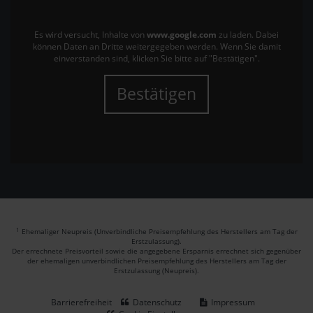
Es wird versucht, Inhalte von
www.google.com
zu laden. Dabei
können Daten an Dritte weitergegeben werden. Wenn Sie damit
einverstanden sind, klicken Sie bitte auf "Bestätigen".
Bestätigen
1
Ehemaliger Neupreis (Unverbindliche Preisempfehlung des Herstellers am Tag der
Erstzulassung).
Der errechnete Preisvorteil sowie die angegebene Ersparnis errechnet sich gegenüber
der ehemaligen unverbindlichen Preisempfehlung des Herstellers am Tag der
Erstzulassung (Neupreis).
Barrierefreiheit
Datenschutz
Impressum