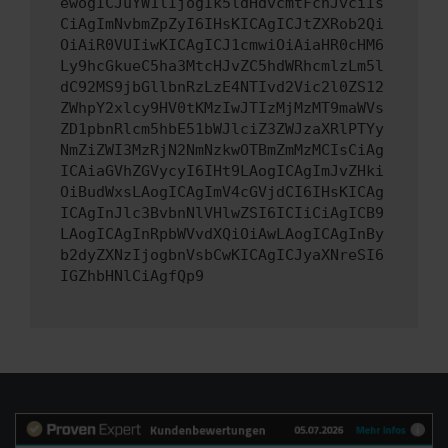
ewogICJuYW1lIjogIk5ldHdvcmtFcnJvciIs
CiAgImNvbmZpZyI6IHsKICAgICJtZXRob2Qi
OiAiR0VUIiwKICAgICJ1cmwiOiAiaHR0cHM6
Ly9hcGkueC5ha3MtcHJvZC5hdWRhcmlzLm5l
dC92MS9jbGllbnRzLzE4NTIvd2Vic2l0ZS12
ZWhpY2xlcy9HV0tKMzIwJTIzMjMzMT9maWVs
ZD1pbnRlcm5hbE51bWJlciZ3ZWJzaXRlPTYy
NmZiZWI3MzRjN2NmNzkwOTBmZmMzMCIsCiAg
ICAiaGVhZGVycyI6IHt9LAogICAgImJvZHki
OiBudWxsLAogICAgImV4cGVjdCI6IHsKICAg
ICAgInJlc3BvbnNlVHlwZSI6ICIiCiAgICB9
LAogICAgInRpbWVvdXQiOiAwLAogICAgInBy
b2dyZXNzIjogbnVsbCwKICAgICJyaXNreSI6
IGZhbHNlCiAgfQp9