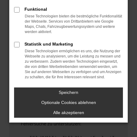
anderen Browser oder in einem privaten
Fenster?
Funktional
Diese Technologien bieten die bestmögliche Funktionalität
Starte dein Gerät neu.
der Webseite. Services von Drittanbietern wie Google
Das kann manchmal helfen, vorübergehende
Maps, Chats, Fahrzeugbewertungssystem und weitere
Probleme zu beheben.
werden aktiviert.
Stelle sicher, dass dein Browser und dein
Statistik und Marketing
Betriebssystem auf dem neuesten Stand
Diese Technologien ermöglichen es uns, die Nutzung der
sind.
Webseite zu analysieren, um die Leistung zu messen und
Veraltete Software birgt nicht nur ein
zu verbessern. Zudem werden Technologien eingesetzt,
Sicherheitsrisiko, sondern kann auch dazu
die von dritten Werbetreibenden verwendet werden, um
Sie auf anderen Webseiten zu verfolgen und um Anzeigen
führen, dass bestimmte Funktionen nicht mehr
zu schalten, die für Ihre Interessen relevant sind.
unterstützt werden.
Wende dich an den Webseitenbetreiber.
Speichern
Wenn du alle oben genannten Schritte versucht
Optionale Cookies ablehnen
hast, kontaktiere uns bitte. Wir werden
versuchen, das Problem zu beheben. Du kannst
Alle akzeptieren
uns diesen Text schicken, um uns bei der
Fehlersuche zu unterstützen: