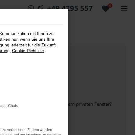
+49 4295 557
0
 Kommunikation mit Ihnen zu
stiken nur, wenn Sie uns Ihre
ung jederzeit für die Zukunft
ärung
,
Cookie-Richtlinie
.
inem anderen Browser oder in einem privaten Fenster?
Maps, Chats,
nd zu verbessern. Zudem werden