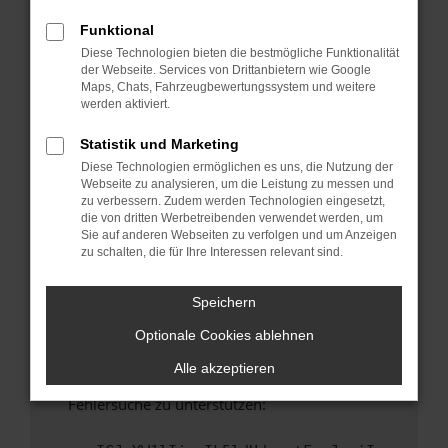
anderen Browser oder in einem privaten
Fenster?
Funktional
Diese Technologien bieten die bestmögliche Funktionalität
Starte dein Gerät neu.
der Webseite. Services von Drittanbietern wie Google
Das kann manchmal helfen, vorübergehende
Maps, Chats, Fahrzeugbewertungssystem und weitere
Probleme zu beheben.
werden aktiviert.
Stelle sicher, dass dein Browser und dein
Statistik und Marketing
Betriebssystem auf dem neuesten Stand
Diese Technologien ermöglichen es uns, die Nutzung der
sind.
Webseite zu analysieren, um die Leistung zu messen und
Veraltete Software birgt nicht nur ein
zu verbessern. Zudem werden Technologien eingesetzt,
Sicherheitsrisiko, sondern kann auch dazu
die von dritten Werbetreibenden verwendet werden, um
Sie auf anderen Webseiten zu verfolgen und um Anzeigen
führen, dass bestimmte Funktionen nicht mehr
zu schalten, die für Ihre Interessen relevant sind.
unterstützt werden.
Wende dich an den Webseitenbetreiber.
Speichern
Wenn du alle oben genannten Schritte versucht
Optionale Cookies ablehnen
hast, kontaktiere uns bitte. Wir werden
versuchen, das Problem zu beheben. Du kannst
Alle akzeptieren
uns diesen Text schicken, um uns bei der
Fehlersuche zu unterstützen: