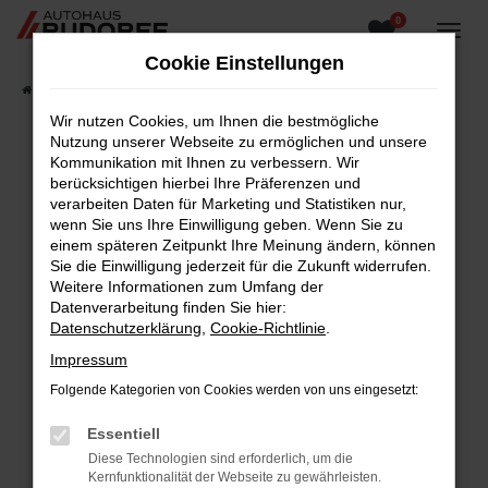
0
Zum
Hauptinhalt
Cookie Einstellungen
springen
Startseite
Fahrzeugangebote
Fahrzeugsuche
Wir nutzen Cookies, um Ihnen die bestmögliche
Nutzung unserer Webseite zu ermöglichen und unsere
Kommunikation mit Ihnen zu verbessern. Wir
berücksichtigen hierbei Ihre Präferenzen und
Fehler: Network Error
verarbeiten Daten für Marketing und Statistiken nur,
wenn Sie uns Ihre Einwilligung geben. Wenn Sie zu
Beim Laden ist ein Fehler aufgetreten.
einem späteren Zeitpunkt Ihre Meinung ändern, können
Hier sind ein paar Tipps, die dir helfen können:
Sie die Einwilligung jederzeit für die Zukunft widerrufen.
Weitere Informationen zum Umfang der
Überprüfe deine Firewall und deine
Datenverarbeitung finden Sie hier:
Internetverbindung.
Datenschutzerklärung
,
Cookie-Richtlinie
.
Laden andere Webseiten, zum Beispiel deine
Impressum
Suchmaschine?
Folgende Kategorien von Cookies werden von uns eingesetzt:
Prüfe deine Browsererweiterungen.
Manche Erweiterungen, wie Werbeblocker,
Essentiell
können das Laden bestimmter Seiten
Diese Technologien sind erforderlich, um die
verhindern. Funktioniert die Seite in einem
Kernfunktionalität der Webseite zu gewährleisten.