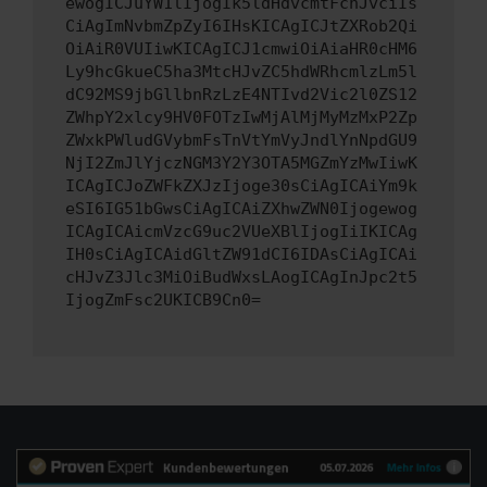
ewogICJuYW1lIjogIk5ldHdvcmtFcnJvciIs
CiAgImNvbmZpZyI6IHsKICAgICJtZXRob2Qi
OiAiR0VUIiwKICAgICJ1cmwiOiAiaHR0cHM6
Ly9hcGkueC5ha3MtcHJvZC5hdWRhcmlzLm5l
dC92MS9jbGllbnRzLzE4NTIvd2Vic2l0ZS12
ZWhpY2xlcy9HV0FOTzIwMjAlMjMyMzMxP2Zp
ZWxkPWludGVybmFsTnVtYmVyJndlYnNpdGU9
NjI2ZmJlYjczNGM3Y2Y3OTA5MGZmYzMwIiwK
ICAgICJoZWFkZXJzIjoge30sCiAgICAiYm9k
eSI6IG51bGwsCiAgICAiZXhwZWN0Ijogewog
ICAgICAicmVzcG9uc2VUeXBlIjogIiIKICAg
IH0sCiAgICAidGltZW91dCI6IDAsCiAgICAi
cHJvZ3Jlc3MiOiBudWxsLAogICAgInJpc2t5
IjogZmFsc2UKICB9Cn0=