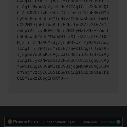
ewogICJuYW1lIjogIk5ldHdvcmtFcnJvciIs
CiAgImNvbmZpZyI6IHsKICAgICJtZXRob2Qi
OiAiR0VUIiwKICAgICJ1cmwiOiAiaHR0cHM6
Ly9hcGkueC5ha3MtcHJvZC5hdWRhcmlzLm5l
dC92MS9jbGllbnRzLzE4NTIvd2Vic2l0ZS12
ZWhpY2xlcy9HV0tPUzc2MCUyMzIzMzE/Zmll
bGQ9aW50ZXJuYWxOdW1iZXImd2Vic2l0ZT02
MjZmYmViNzM0YzdjZjc5MDkwZmZjMzAiLAog
ICAgImhlYWRlcnMiOiB7fSwKICAgICJib2R5
IjogbnVsbCwKICAgICJleHBlY3QiOiB7CiAg
ICAgICJyZXNwb25zZVR5cGUiOiAiIgogICAg
fSwKICAgICJ0aW1lb3V0IjogMCwKICAgICJw
cm9ncmVzcyI6IG51bGwsCiAgICAicmlza3ki
OiBmYWxzZQogIH0KfQ==