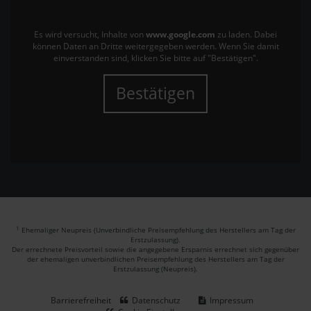
Es wird versucht, Inhalte von
www.google.com
zu laden. Dabei
können Daten an Dritte weitergegeben werden. Wenn Sie damit
einverstanden sind, klicken Sie bitte auf "Bestätigen".
Bestätigen
1
Ehemaliger Neupreis (Unverbindliche Preisempfehlung des Herstellers am Tag der
Erstzulassung).
Der errechnete Preisvorteil sowie die angegebene Ersparnis errechnet sich gegenüber
der ehemaligen unverbindlichen Preisempfehlung des Herstellers am Tag der
Erstzulassung (Neupreis).
Barrierefreiheit
Datenschutz
Impressum