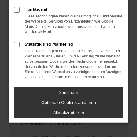
anderen Browser oder in einem privaten
Fenster?
Funktional
Diese Technologien bieten die bestmögliche Funktionalität
Starte dein Gerät neu.
der Webseite. Services von Drittanbietern wie Google
Das kann manchmal helfen, vorübergehende
Maps, Chats, Fahrzeugbewertungssystem und weitere
Probleme zu beheben.
werden aktiviert.
Stelle sicher, dass dein Browser und dein
Statistik und Marketing
Betriebssystem auf dem neuesten Stand
Diese Technologien ermöglichen es uns, die Nutzung der
sind.
Webseite zu analysieren, um die Leistung zu messen und
Veraltete Software birgt nicht nur ein
zu verbessern. Zudem werden Technologien eingesetzt,
Sicherheitsrisiko, sondern kann auch dazu
die von dritten Werbetreibenden verwendet werden, um
Sie auf anderen Webseiten zu verfolgen und um Anzeigen
führen, dass bestimmte Funktionen nicht mehr
zu schalten, die für Ihre Interessen relevant sind.
unterstützt werden.
Wende dich an den Webseitenbetreiber.
Speichern
Wenn du alle oben genannten Schritte versucht
Optionale Cookies ablehnen
hast, kontaktiere uns bitte. Wir werden
versuchen, das Problem zu beheben. Du kannst
Alle akzeptieren
uns diesen Text schicken, um uns bei der
Fehlersuche zu unterstützen: