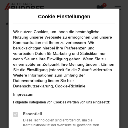
0
Zum
Hauptinhalt
Cookie Einstellungen
springen
Startseite
Fahrzeugangebote
Fahrzeugsuche
Wir nutzen Cookies, um Ihnen die bestmögliche
Nutzung unserer Webseite zu ermöglichen und unsere
Kommunikation mit Ihnen zu verbessern. Wir
berücksichtigen hierbei Ihre Präferenzen und
Fehler: Network Error
verarbeiten Daten für Marketing und Statistiken nur,
wenn Sie uns Ihre Einwilligung geben. Wenn Sie zu
Beim Laden ist ein Fehler aufgetreten.
einem späteren Zeitpunkt Ihre Meinung ändern, können
Hier sind ein paar Tipps, die dir helfen können:
Sie die Einwilligung jederzeit für die Zukunft widerrufen.
Weitere Informationen zum Umfang der
Überprüfe deine Firewall und deine
Datenverarbeitung finden Sie hier:
Internetverbindung.
Datenschutzerklärung
,
Cookie-Richtlinie
.
Laden andere Webseiten, zum Beispiel deine
Impressum
Suchmaschine?
Folgende Kategorien von Cookies werden von uns eingesetzt:
Prüfe deine Browsererweiterungen.
Manche Erweiterungen, wie Werbeblocker,
Essentiell
können das Laden bestimmter Seiten
Diese Technologien sind erforderlich, um die
verhindern. Funktioniert die Seite in einem
Kernfunktionalität der Webseite zu gewährleisten.