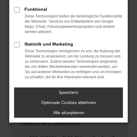
anderen Browser oder in einem privaten
Fenster?
Funktional
Diese Technologien bieten die bestmögliche Funktionalität
Starte dein Gerät neu.
der Webseite. Services von Drittanbietern wie Google
Das kann manchmal helfen, vorübergehende
Maps, Chats, Fahrzeugbewertungssystem und weitere
Probleme zu beheben.
werden aktiviert.
Stelle sicher, dass dein Browser und dein
Statistik und Marketing
Betriebssystem auf dem neuesten Stand
Diese Technologien ermöglichen es uns, die Nutzung der
sind.
Webseite zu analysieren, um die Leistung zu messen und
Veraltete Software birgt nicht nur ein
zu verbessern. Zudem werden Technologien eingesetzt,
Sicherheitsrisiko, sondern kann auch dazu
die von dritten Werbetreibenden verwendet werden, um
Sie auf anderen Webseiten zu verfolgen und um Anzeigen
führen, dass bestimmte Funktionen nicht mehr
zu schalten, die für Ihre Interessen relevant sind.
unterstützt werden.
Wende dich an den Webseitenbetreiber.
Speichern
Wenn du alle oben genannten Schritte versucht
Optionale Cookies ablehnen
hast, kontaktiere uns bitte. Wir werden
versuchen, das Problem zu beheben. Du kannst
Alle akzeptieren
uns diesen Text schicken, um uns bei der
Fehlersuche zu unterstützen: