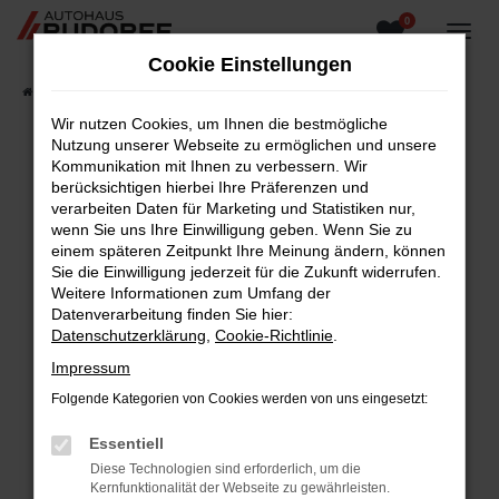
0
Zum
Hauptinhalt
Cookie Einstellungen
springen
Startseite
Fahrzeugangebote
Fahrzeugsuche
Wir nutzen Cookies, um Ihnen die bestmögliche
Nutzung unserer Webseite zu ermöglichen und unsere
Kommunikation mit Ihnen zu verbessern. Wir
berücksichtigen hierbei Ihre Präferenzen und
Fehler: Network Error
verarbeiten Daten für Marketing und Statistiken nur,
wenn Sie uns Ihre Einwilligung geben. Wenn Sie zu
Beim Laden ist ein Fehler aufgetreten.
einem späteren Zeitpunkt Ihre Meinung ändern, können
Hier sind ein paar Tipps, die dir helfen können:
Sie die Einwilligung jederzeit für die Zukunft widerrufen.
Weitere Informationen zum Umfang der
Überprüfe deine Firewall und deine
Datenverarbeitung finden Sie hier:
Internetverbindung.
Datenschutzerklärung
,
Cookie-Richtlinie
.
Laden andere Webseiten, zum Beispiel deine
Impressum
Suchmaschine?
Folgende Kategorien von Cookies werden von uns eingesetzt:
Prüfe deine Browsererweiterungen.
Manche Erweiterungen, wie Werbeblocker,
Essentiell
können das Laden bestimmter Seiten
Diese Technologien sind erforderlich, um die
verhindern. Funktioniert die Seite in einem
Kernfunktionalität der Webseite zu gewährleisten.