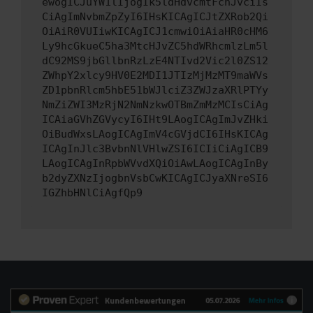
ewogICJuYW1lIjogIk5ldHdvcmtFcnJvciIs
CiAgImNvbmZpZyI6IHsKICAgICJtZXRob2Qi
OiAiR0VUIiwKICAgICJ1cmwiOiAiaHR0cHM6
Ly9hcGkueC5ha3MtcHJvZC5hdWRhcmlzLm5l
dC92MS9jbGllbnRzLzE4NTIvd2Vic2l0ZS12
ZWhpY2xlcy9HV0E2MDI1JTIzMjMzMT9maWVs
ZD1pbnRlcm5hbE51bWJlciZ3ZWJzaXRlPTYy
NmZiZWI3MzRjN2NmNzkwOTBmZmMzMCIsCiAg
ICAiaGVhZGVycyI6IHt9LAogICAgImJvZHki
OiBudWxsLAogICAgImV4cGVjdCI6IHsKICAg
ICAgInJlc3BvbnNlVHlwZSI6ICIiCiAgICB9
LAogICAgInRpbWVvdXQiOiAwLAogICAgInBy
b2dyZXNzIjogbnVsbCwKICAgICJyaXNreSI6
IGZhbHNlCiAgfQp9