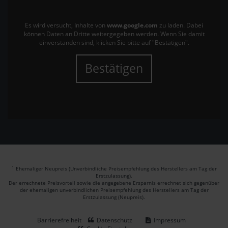
Es wird versucht, Inhalte von
www.google.com
zu laden. Dabei
können Daten an Dritte weitergegeben werden. Wenn Sie damit
einverstanden sind, klicken Sie bitte auf "Bestätigen".
Bestätigen
1
Ehemaliger Neupreis (Unverbindliche Preisempfehlung des Herstellers am Tag der
Erstzulassung).
Der errechnete Preisvorteil sowie die angegebene Ersparnis errechnet sich gegenüber
der ehemaligen unverbindlichen Preisempfehlung des Herstellers am Tag der
Erstzulassung (Neupreis).
Barrierefreiheit
Datenschutz
Impressum